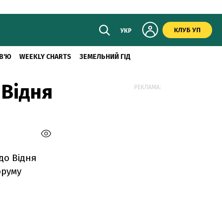
КЛУБ УП
УКР
В'Ю
WEEKLY CHARTS
ЗЕМЕЛЬНИЙ ГІД
 Відня
РЕКЛАМА:
до Відня
оруму