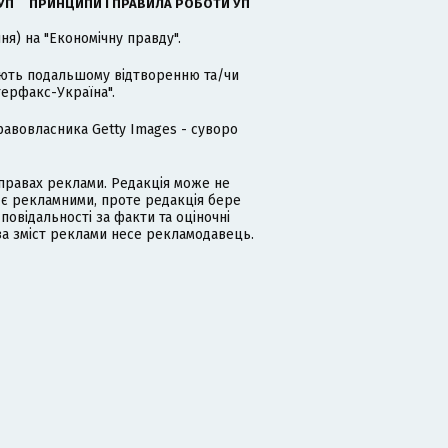
УП
ПРИНЦИПИ І ПРАВИЛА РОБОТИ УП
я) на "Економічну правду".
гають подальшому відтворенню та/чи
терфакс-Україна".
равовласника Getty Images - суворо
равах реклами. Редакція може не
 є рекламними, проте редакція бере
дповідальності за факти та оціночні
за зміст реклами несе рекламодавець.