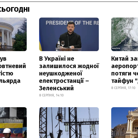
СЬОГОДНІ
ув
В Україні не
Китай з
овтневий
залишилося жодної
аеропорт
істю
неушкодженої
потяги ч
ільярда
електростанції –
тайфун 
Зеленський
8 СЕРПНЯ, 17:10
8 СЕРПНЯ, 14:10