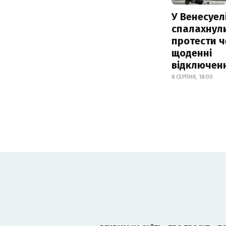
У Венесуел
спалахнул
протести ч
щоденні
відключенн
8 СЕРПНЯ, 18:00