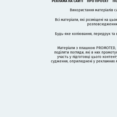
РЕКЛАМА НА САЙТІ
ПРО ПРОЄКТ
ПО
Використання матеріалів с
Всі матеріали, які розміщені на цьо
розповсюдженню в
Будь-яке копіювання, передрук та 
Матеріали з плашкою PROMOTED, 
поділяти погляди, які в них промо
участь у підготовці цього контенту
судження, оприлюднені у рекламних м