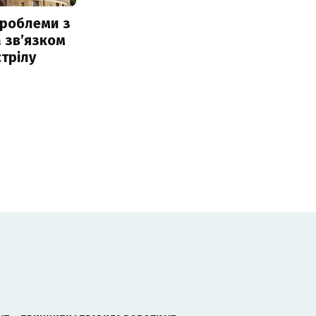
проблеми з
 звʼязком
стрілу