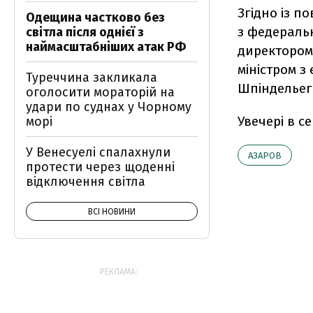
Згідно із п
Одещина частково без
з федераль
світла після однієї з
наймасштабніших атак РФ
директором
міністром з
Туреччина закликала
Шпіндельег
оголосити мораторій на
удари по суднах у Чорному
Увечері в с
морі
У Венесуелі спалахнули
АЗАРОВ
протести через щоденні
відключення світла
ВСІ НОВИНИ
РЕКЛАМА: