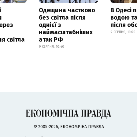
і
Одещина частково
В Одесі 
и
без світла після
водою та
ерез
однієї з
після об
наймасштабніших
9 СЕРПНЯ, 11:00
я світла
атак РФ
9 СЕРПНЯ, 10:40
© 2005-2026, ЕКОНОМІЧНА ПРАВДА