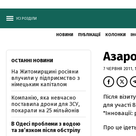
УСІ РОЗДІЛИ
НОВИНИ
ПУБЛІКАЦІЇ
КОЛОНКИ
ІН
Азаро
ОСТАННІ НОВИНИ
7 ЧЕРВНЯ 2011, 1
На Житомирщині росіяни
влучили у підприємство з
німецьким капіталом
Після візит
Компанію, яка невчасно
поставила дрони для ЗСУ,
для участі 
покарали на 25 мільйонів
"Інновації:
В Одесі проблеми з водою
Про це ідет
та звʼязком після обстрілу