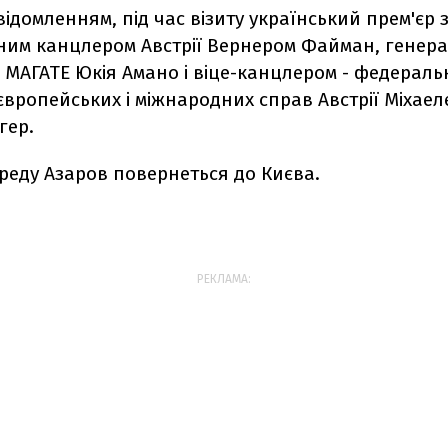
овідомленням, під час візиту український прем'єр 
ним канцлером Австрії Вернером Файман, генер
 МАГАТЕ Юкія Амано і віце-канцлером - федерал
 європейських і міжнародних справ Австрії Міхаел
гер.
ереду Азаров повернеться до Києва.
РЕКЛАМА: