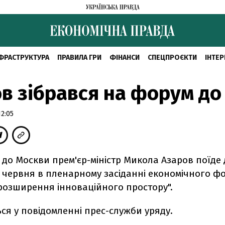
ФРАСТРУКТУРА
ПРАВИЛА ГРИ
ФІНАНСИ
СПЕЦПРОЄКТИ
ІНТЕР
в зібрався на форум до
2:05
у до Москви прем'єр-міністр Микола Азаров поїде 
8 червня в пленарному засіданні економічного ф
 розширення інноваційного простору".
ься у повідомленні прес-служби уряду.