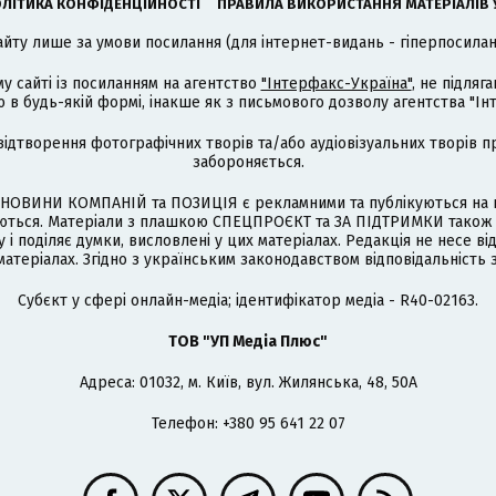
ЛІТИКА КОНФІДЕНЦІЙНОСТІ
ПРАВИЛА ВИКОРИСТАННЯ МАТЕРІАЛІВ 
айту лише за умови посилання (для інтернет-видань - гіперпосиланн
му сайті із посиланням на агентство
"Інтерфакс-Україна"
, не підля
 будь-якій формі, інакше як з письмового дозволу агентства "Ін
відтворення фотографічних творів та/або аудіовізуальних творів п
забороняється.
НОВИНИ КОМПАНІЙ та ПОЗИЦІЯ є рекламними та публікуються на п
туються. Матеріали з плашкою СПЕЦПРОЄКТ та ЗА ПІДТРИМКИ також
 і поділяє думки, висловлені у цих матеріалах. Редакція не несе ві
атеріалах. Згідно з українським законодавством відповідальність 
Cубєкт у сфері онлайн-медіа; ідентифікатор медіа - R40-02163.
ТОВ "УП Медіа Плюс"
Адреса: 01032, м. Київ, вул. Жилянська, 48, 50А
Телефон: +380 95 641 22 07