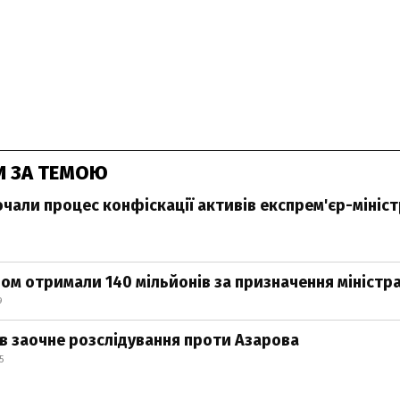
И ЗА ТЕМОЮ
почали процес конфіскації активів експрем'єр-мініс
ном отримали 140 мільйонів за призначення міністра
9
в заочне розслідування проти Азарова
5