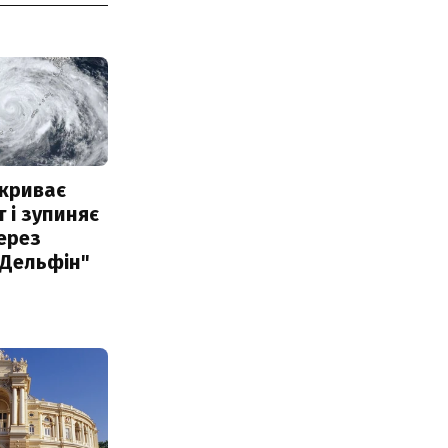
акриває
 і зупиняє
ерез
"Дельфін"