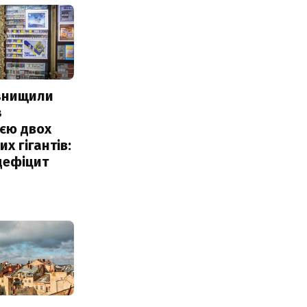
 знищили
з
єю двох
х гігантів:
дефіцит