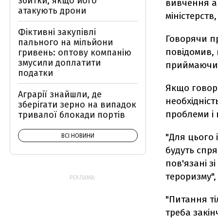
збитки, якщо його
вивчення ан
атакують дрони
міністерств
Фіктивні закупівлі
Говорячи п
пального на мільйони
повідомив,
гривень: оптову компанію
змусили доплатити
приймаючих 
податки
Якщо говори
Аграрії знайшли, де
необхідніст
зберігати зерно на випадок
проблеми і 
тривалої блокади портів
"Для цього 
ВСІ НОВИНИ
будуть спря
пов'язані з
тероризму",
РЕКЛАМА:
"Питання ті
треба закін