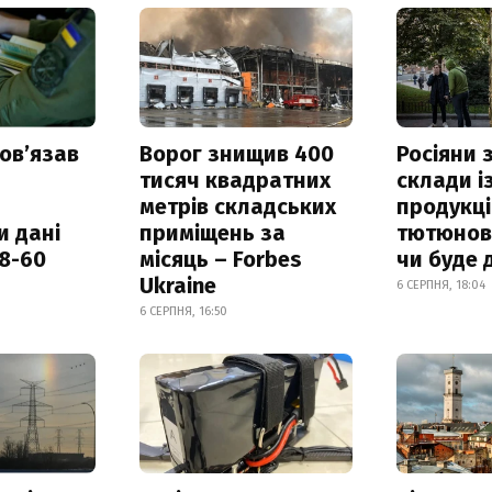
овʼязав
Ворог знищив 400
Росіяни
тисяч квадратних
склади і
метрів складських
продукці
и дані
приміщень за
тютюнови
18-60
місяць – Forbes
чи буде 
Ukraine
6 СЕРПНЯ, 18:04
6 СЕРПНЯ, 16:50