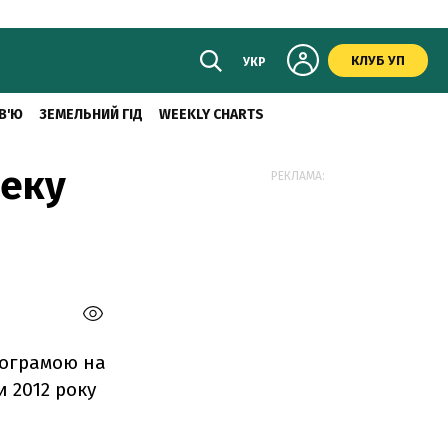
КЛУБ УП
УКР
В'Ю
ЗЕМЕЛЬНИЙ ГІД
WEEKLY CHARTS
пеку
РЕКЛАМА:
рограмою на
 2012 року