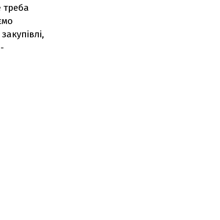
е треба
ємо
закупівлі,
-