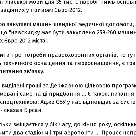
глійської мови для 35 тис. співробітників основ
, задіяних у прийомі Євро-2012.
ро закупівлі машин швидкої медичної допомоги, 
 що "навскидку має бути закуплено 259-260 маши
Євро-2012 міста".
ти про потреби правоохоронних органів, то тут
ь технічного оснащення та переоснащення, є тр
питання зв'язку.
і виділені гроші за Державною цільовою програм
мовані саме на ці придбання ... Є також питання п
і спецтехнікою. Адже СБУ у нас відповідає за систе
 - сказав Бірсан
льки зміщається у бік часу, до кінця року, оскіль
чити два стадіони і три аеропорти ... Процес непр