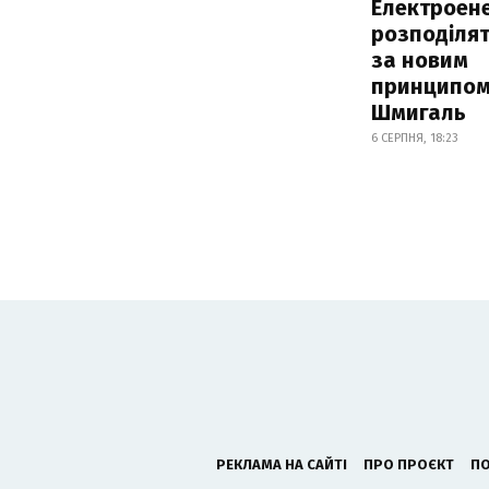
Електроене
розподіля
за новим
принципом
Шмигаль
6 СЕРПНЯ, 18:23
РЕКЛАМА НА САЙТІ
ПРО ПРОЄКТ
ПО