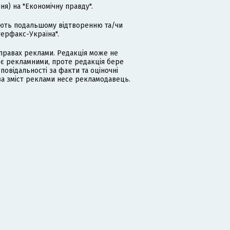
я) на "Економічну правду".
гають подальшому відтворенню та/чи
терфакс-Україна".
равах реклами. Редакція може не
 є рекламними, проте редакція бере
дповідальності за факти та оціночні
за зміст реклами несе рекламодавець.