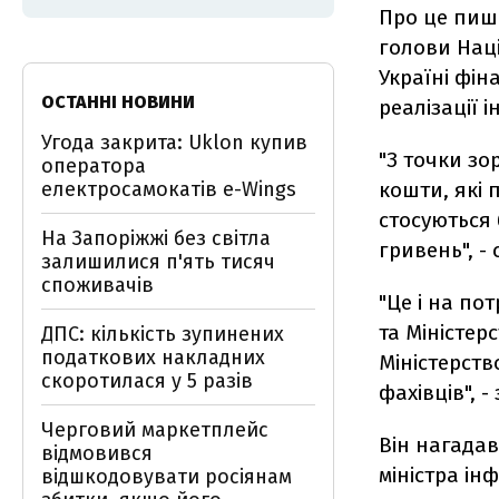
Про це пише
голови Нац
Україні фін
ОСТАННІ НОВИНИ
реалізації 
Угода закрита: Uklon купив
"З точки зо
оператора
електросамокатів e-Wings
кошти, які 
стосуються 
На Запоріжжі без світла
гривень", - 
залишилися п'ять тисяч
споживачів
"Це і на по
та Міністер
ДПС: кількість зупинених
податкових накладних
Міністерств
скоротилася у 5 разів
фахівців", -
Черговий маркетплейс
Він нагадав
відмовився
міністра ін
відшкодовувати росіянам