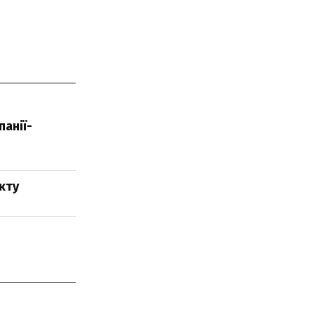
панії-
кту