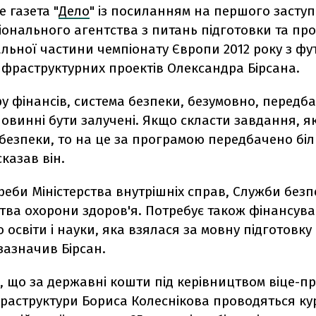
 газета "
Дело
" із посиланням на першого засту
іонального агентства з питань підготовки та пр
альної частини чемпіонату Європи 2012 року з фу
інфраструктурних проектів Олександра Бірсана.
ру фінансів, система безпеки, безумовно, передб
повинні бути залучені. Якщо скласти завдання, як
безпеки, то на це за програмою передбачено біл
сказав він.
треби Міністерства внутрішніх справ, Служби без
ства охорони здоров'я. Потребує також фінансува
о освіти і науки, яка взялася за мовну підготовк
 зазначив Бірсан.
, що за державні кошти під керівництвом віце-пр
фраструктури Бориса Колеснікова проводяться ку