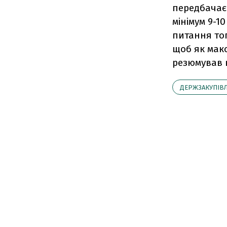
передбачає 
мінімум 9-1
питання тог
щоб як макс
резюмував в
ДЕРЖЗАКУПІВЛ