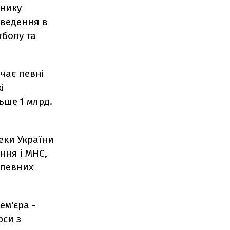
пнику
оведення в
тболу та
ачає певні
і
ьше 1 млрд.
пеки України
ння і МНС,
у певних
ем'єра -
рси з