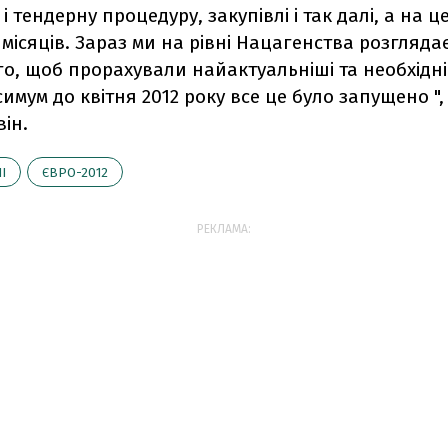
і тендерну процедуру, закупівлі і так далі, а на ц
0 місяців. Зараз ми на рівні Нацагенства розгляда
о, щоб прорахували найактуальніші та необхідні 
имум до квітня 2012 року все це було запущено ", 
ін.
І
ЄВРО-2012
РЕКЛАМА: