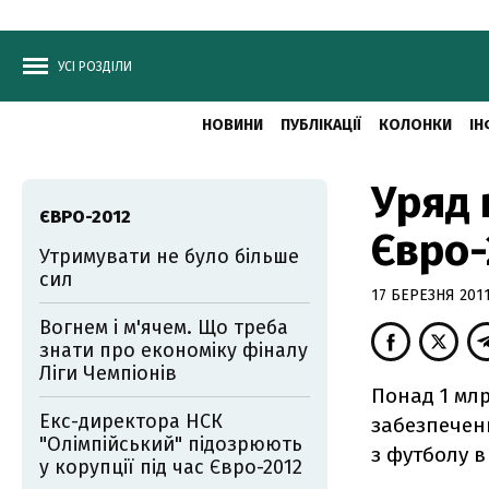
УСІ РОЗДІЛИ
НОВИНИ
ПУБЛІКАЦІЇ
КОЛОНКИ
ІН
Уряд 
ЄВРО-2012
Євро-
Утримувати не було більше
сил
17 БЕРЕЗНЯ 2011
Вогнем і м'ячем. Що треба
знати про економіку фіналу
Ліги Чемпіонів
Понад 1 мл
Екс-директора НСК
забезпечен
"Олімпійський" підозрюють
з футболу в 
у корупції під час Євро-2012