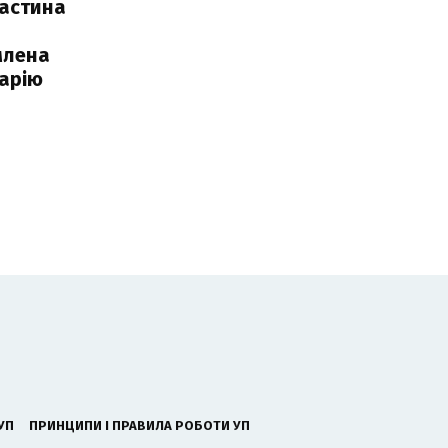
частина
млена
арію
УП
ПРИНЦИПИ І ПРАВИЛА РОБОТИ УП