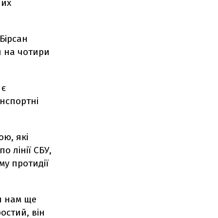
них
Бірсан
н на чотири
 є
анспортні
ою, які
о лінії СБУ,
му протидії
ки нам ще
остий, він