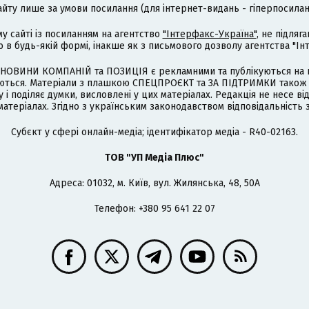
айту лише за умови посилання (для інтернет-видань - гіперпосиланн
му сайті із посиланням на агентство
"Інтерфакс-Україна"
, не підля
 будь-якій формі, інакше як з письмового дозволу агентства "Ін
НОВИНИ КОМПАНІЙ та ПОЗИЦІЯ є рекламними та публікуються на п
туються. Матеріали з плашкою СПЕЦПРОЄКТ та ЗА ПІДТРИМКИ також
 і поділяє думки, висловлені у цих матеріалах. Редакція не несе ві
атеріалах. Згідно з українським законодавством відповідальність 
Cубєкт у сфері онлайн-медіа; ідентифікатор медіа - R40-02163.
ТОВ "УП Медіа Плюс"
Адреса: 01032, м. Київ, вул. Жилянська, 48, 50А
Телефон: +380 95 641 22 07