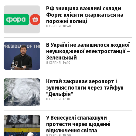
РФ знищила важливі склади
Фори: клієнти скаржаться на
порожні полиці
8 СЕРПНЯ, 10:40
В Україні не залишилося жодної
неушкодженої електростанції –
Зеленський
8 СЕРПНЯ, 14:10
Китай закриває аеропорт і
зупиняє потяги через тайфун
"Дельфін"
8 СЕРПНЯ, 17:10
У Венесуелі спалахнули
протести через щоденні
відключення світла
8 СЕРПНЯ, 18:00