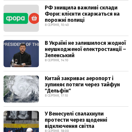
РФ знищила важливі склади
Фори: клієнти скаржаться на
порожні полиці
8 СЕРПНЯ, 10:40
В Україні не залишилося жодної
неушкодженої електростанції –
Зеленський
8 СЕРПНЯ, 14:10
Китай закриває аеропорт і
зупиняє потяги через тайфун
"Дельфін"
8 СЕРПНЯ, 17:10
У Венесуелі спалахнули
протести через щоденні
відключення світла
8 СЕРПНЯ, 18:00