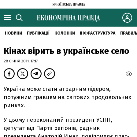
НОВИНИ
ПУБЛІКАЦІЇ
КОЛОНКИ
ІНФРАСТРУКТУРА
ПРАВИЛ
Кінах вірить в українське село
28 СІЧНЯ 2011, 17:17
Україна може стати аграрним лідером,
потужним гравцем на світових продовольчих
ринках.
У цьому переконаний президент УСПП,
депутат від Партії регіонів, радник
президента Анатолій Кінах, повідомляє прес-