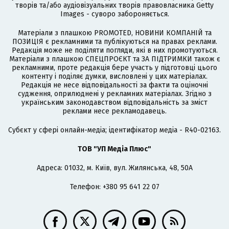
творів та/або аудіовізуальних творів правовласника Getty
Images - суворо забороняється.
Матеріали з плашкою PROMOTED, НОВИНИ КОМПАНІЙ та
ПОЗИЦІЯ є рекламними та публікуються на правах реклами.
Редакція може не поділяти погляди, які в них промотуються.
Матеріали з плашкою СПЕЦПРОЄКТ та ЗА ПІДТРИМКИ також є
рекламними, проте редакція бере участь у підготовці цього
контенту і поділяє думки, висловлені у цих матеріалах.
Редакція не несе відповідальності за факти та оціночні
судження, оприлюднені у рекламних матеріалах. Згідно з
українським законодавством відповідальність за зміст
реклами несе рекламодавець.
Cубєкт у сфері онлайн-медіа; ідентифікатор медіа - R40-02163.
ТОВ "УП Медіа Плюс"
Адреса: 01032, м. Київ, вул. Жилянська, 48, 50А
Телефон: +380 95 641 22 07