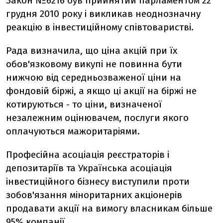
Закон №6216 був прийнятий парламентом 22
грудня 2010 року і викликав неоднозначну
реакцію в інвестиційному співтоваристві.
Рада визначила, що ціна акцій при їх
обов'язковому викупі не повинна бути
нижчою від середньозваженої ціни на
фондовій біржі, а якщо ці акції на біржі не
котируються - то ціни, визначеної
незалежним оцінювачем, послуги якого
оплачуються мажоритаріями.
Професійна асоціація реєстраторів і
депозитаріїв та Українська асоціація
інвестиційного бізнесу виступили проти
зобов'язання міноритарних акціонерів
продавати акції на вимогу власникам більше
95% компанії.