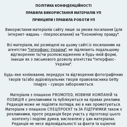
ПОЛІТИКА КОНФІДЕНЦІЙНОСТІ
ПРАВИЛА ВИКОРИСТАННЯ МАТЕРІАЛІВ УП
ПРИНЦИПИ І ПРАВИЛА РОБОТИ УП
Використання матеріалів сайту лише за умови посилання (для
інтернет-видань - гіперпосилання) на "Економічну правду".
Всі матеріали, які розміщені на цьому сайті із посиланням на
агентство
"Інтерфакс-Україна"
, не підлягають подальшому
відтворенню та/чи розповсюдженню в будь-якій формі,
інакше як з письмового дозволу агентства "Інтерфакс-
Україна".
Будь-яке копіювання, передрук та відтворення фотографічних
творів та/або аудіовізуальних творів правовласника Getty
Images - суворо забороняється.
Матеріали з плашкою PROMOTED, НОВИНИ КОМПАНІЙ та
ПОЗИЦІЯ є рекламними та публікуються на правах реклами.
Редакція може не поділяти погляди, які в них промотуються.
Матеріали з плашкою СПЕЦПРОЄКТ та ЗА ПІДТРИМКИ також є
рекламними, проте редакція бере участь у підготовці цього
контенту і поділяє думки, висловлені у цих матеріалах.
Редакція не несе відповідальності за факти та оціночні