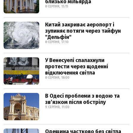
близько мільярда
8 СЕРПНЯ, 15:15
Китай закриває аеропорт і
зупиняє потяги через тайфун
"Дельфін"
8 СЕРПНЯ, 17:10
У Венесуелі спалахнули
протести через щоденні
відключення світла
8 СЕРПНЯ, 18:00
В Одесі проблеми з водою та
звʼязком після обстрілу
9 СЕРПНЯ, 11:00
Одещина частково без світла