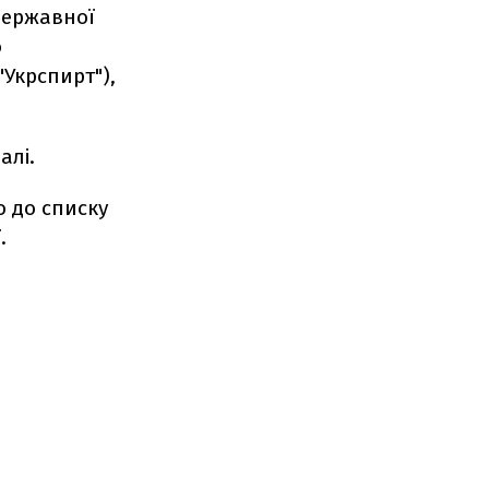
 державної
о
"Укрспирт"),
алі.
о до списку
.