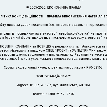
© 2005-2026, ЕКОНОМІЧНА ПРАВДА
ЛІТИКА КОНФІДЕНЦІЙНОСТІ
ПРАВИЛА ВИКОРИСТАННЯ МАТЕРІАЛІВ 
айту лише за умови посилання (для інтернет-видань - гіперпосиланн
му сайті із посиланням на агентство
"Інтерфакс-Україна"
, не підля
 будь-якій формі, інакше як з письмового дозволу агентства "Ін
НОВИНИ КОМПАНІЙ та ПОЗИЦІЯ є рекламними та публікуються на п
туються. Матеріали з плашкою СПЕЦПРОЄКТ та ЗА ПІДТРИМКИ також
 і поділяє думки, висловлені у цих матеріалах. Редакція не несе ві
атеріалах. Згідно з українським законодавством відповідальність 
Cубєкт у сфері онлайн-медіа; ідентифікатор медіа - R40-02163.
ТОВ "УП Медіа Плюс"
Адреса: 01032, м. Київ, вул. Жилянська, 48, 50А
Телефон: +380 95 641 22 07