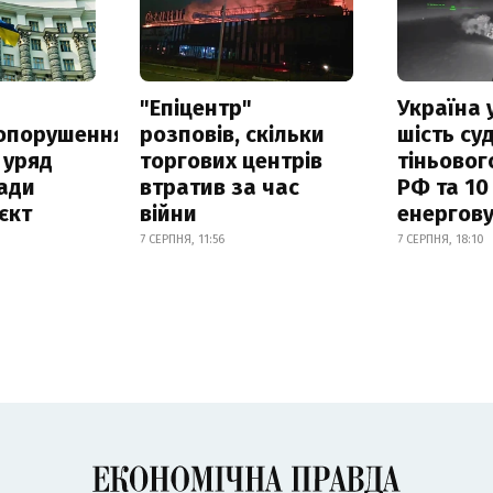
а
"Епіцентр"
Україна 
опорушення
розповів, скільки
шість су
 уряд
торгових центрів
тіньовог
ади
втратив за час
РФ та 10
єкт
війни
енергову
7 СЕРПНЯ, 11:56
7 СЕРПНЯ, 18:10