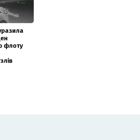
уразила
ден
о флоту
злів