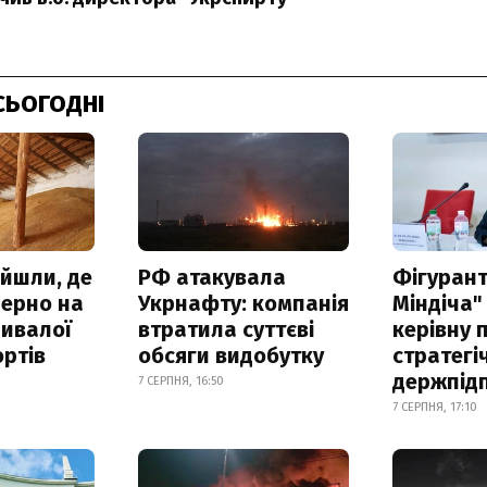
СЬОГОДНІ
айшли, де
РФ атакувала
Фігурант
зерно на
Укрнафту: компанія
Міндіча"
ривалої
втратила суттєві
керівну 
ртів
обсяги видобутку
стратегі
держпід
7 СЕРПНЯ, 16:50
7 СЕРПНЯ, 17:10