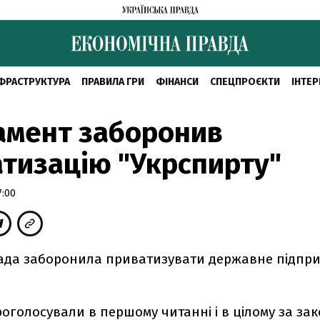
ФРАСТРУКТУРА
ПРАВИЛА ГРИ
ФІНАНСИ
СПЕЦПРОЄКТИ
ІНТЕР
амент заборонив
тизацію "Укрспирту"
7:00
ада заборонила приватизувати державне підпр
оголосували в першому читанні і в цілому за за