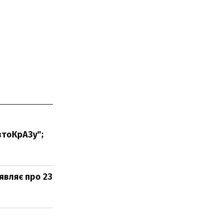
втоКрАЗу";
являє про 23