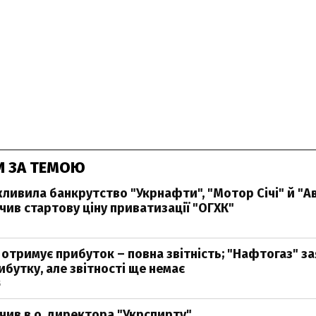
И ЗА ТЕМОЮ
ливила банкрутство "Укрнафти", "Мотор Січі" й "А
ив стартову ціну приватизації "ОГХК"
 отримує прибуток – повна звітність; "Нафтогаз" за
ибутку, але звітності ще немає
5
чив в.о. директора "Укрспирту"