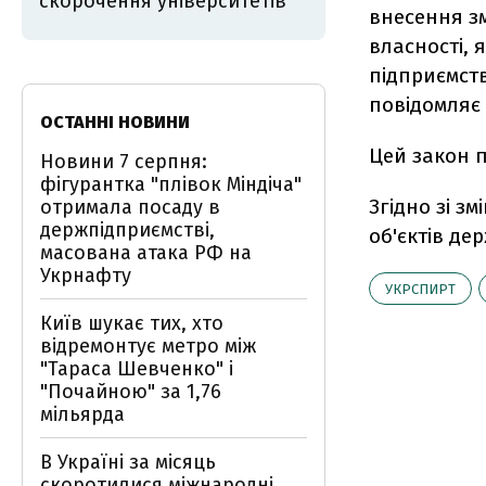
скорочення університетів
внесення зм
власності, 
підприємств
повідомляє 
ОСТАННІ НОВИНИ
Цей закон п
Новини 7 серпня:
фігурантка "плівок Міндіча"
Згідно зі з
отримала посаду в
держпідприємстві,
об'єктів де
масована атака РФ на
Укрнафту
УКРСПИРТ
Київ шукає тих, хто
відремонтує метро між
"Тараса Шевченко" і
"Почайною" за 1,76
мільярда
В Україні за місяць
скоротилися міжнародні