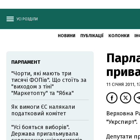
УСІ РОЗДІЛИ
НОВИНИ
ПУБЛІКАЦІЇ
КОЛОНКИ
ІН
Парл
ПАРЛАМЕНТ
прива
"Чорти, які мають три
тисячі ФОПів". Що стоїть за
11 СІЧНЯ 2011, 1
"виходом з тіні"
"Маркетопту" та "Ябка"
Як вимоги ЄС налякали
Верховна Р
податковий комітет
"Укрспирт".
"Усі бояться виборів".
Держава пригальмувала
Депутати пр