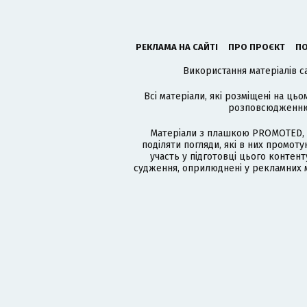
РЕКЛАМА НА САЙТІ
ПРО ПРОЄКТ
ПО
Використання матеріалів с
Всі матеріали, які розміщені на цьо
розповсюдженню в
Матеріали з плашкою PROMOTED, 
поділяти погляди, які в них промо
участь у підготовці цього контенту
судження, оприлюднені у рекламних м