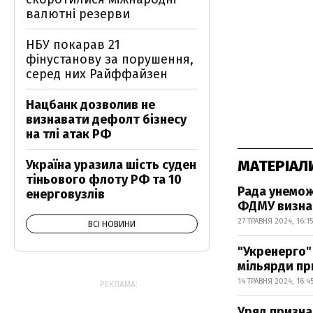
валютні резерви
НБУ покарав 21
фінустанову за порушення,
серед них Райффайзен
Нацбанк дозволив не
визнавати дефолт бізнесу
на тлі атак РФ
МАТЕРІАЛ
Україна уразила шість суден
тіньового флоту РФ та 10
Рада унемож
енерговузлів
ФДМУ визнач
27 ТРАВНЯ 2024, 16:15
ВСІ НОВИНИ
"Укренерго"
мільярди пр
14 ТРАВНЯ 2024, 16:4
РЕКЛАМА:
Уряд призна