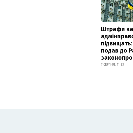
Штрафи з
адмінправ
підвищать:
подав до Р
законопро
7 СЕРПНЯ, 11:23