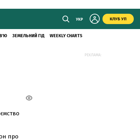
КЛУБ УП
УКР
В'Ю
ЗЕМЕЛЬНИЙ ГІД
WEEKLY CHARTS
РЕКЛАМА:
иємство
кон про