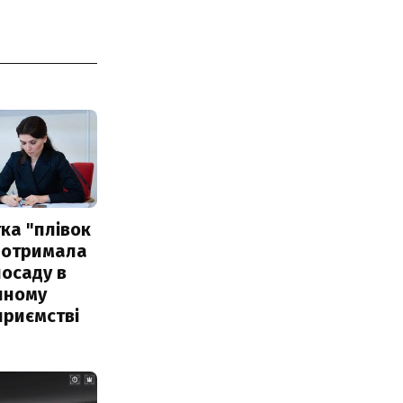
ка "плівок
 отримала
посаду в
чному
приємстві