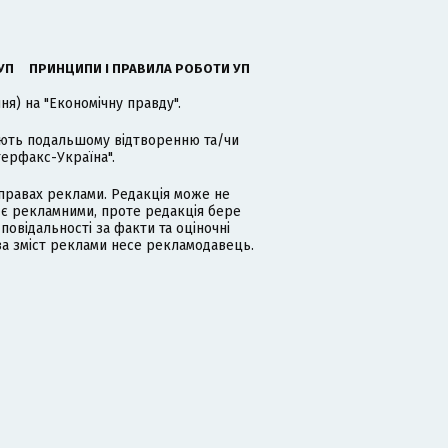
УП
ПРИНЦИПИ І ПРАВИЛА РОБОТИ УП
я) на "Економічну правду".
гають подальшому відтворенню та/чи
терфакс-Україна".
равах реклами. Редакція може не
 є рекламними, проте редакція бере
дповідальності за факти та оціночні
за зміст реклами несе рекламодавець.