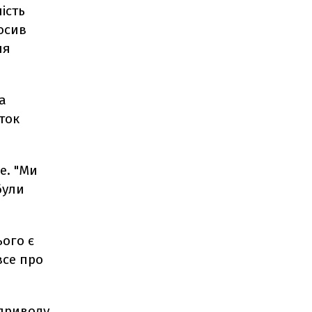
ість
лосив
ня
а
ток
е. "Ми
були
ього є
все про
 приводу