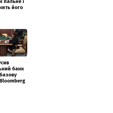
 пальне і
чить його
усив
ьний банк
 базову
 Bloomberg