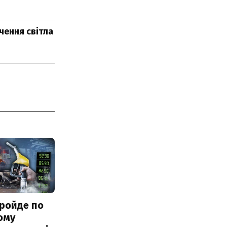
чення світла
ройде по
ому