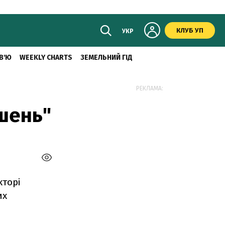
КЛУБ УП
УКР
В'Ю
WEEKLY CHARTS
ЗЕМЕЛЬНИЙ ГІД
РЕКЛАМА:
шень"
кторі
их