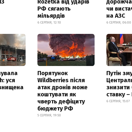
ПЗ
Rozetka від ударів
дорожчає
РФ сягають
чи виста
мільярдів
на АЗС
6 СЕРПНЯ, 12:10
6 СЕРПНЯ, 06:00
нувала
Порятунок
Путін зм
h: уся
Wildberries після
Централ
 знищена
атак дронів може
знизити
коштувати як
ставку –
чверть дефіциту
6 СЕРПНЯ, 15:07
бюджету РФ
5 СЕРПНЯ, 19:50