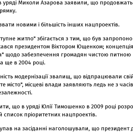
 в уряді Миколи Азарова заявили, що продовжать
рямку.
вати новими і більшість інших нацпроектів.
тупне житло" збігається з тим, що був запропоно
хався президентом Віктором Ющенком; концепція
да" щодо забезпечення громадян чистою питною
 ще в 2004 році.
ність модернізації звалищ, що відпрацювали свій
те місто", місцеві влади заявляють ледь не з часі
езалежності.
ити, що в уряді Юлії Тимошенко в 2009 році розр
й список пріоритетних нацпроектів.
ступав на засіданні наголошували, що президент