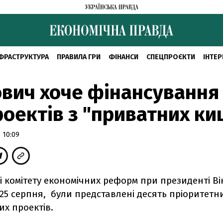
ФРАСТРУКТУРА
ПРАВИЛА ГРИ
ФІНАНСИ
СПЕЦПРОЄКТИ
ІНТЕР
вич хоче фінансування
оектів з "приватних ки
 10:09
і комітету економічних реформ при президенті Ві
25 серпня, були представлені десять пріоритетн
х проектів.