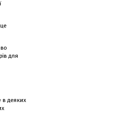
ї
 це
аво
рів для
 в деяких
их