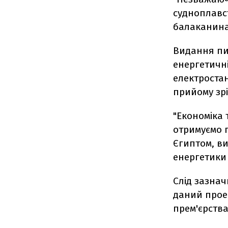
судноплавс
балаканина
Видання пи
енергетичні
електростан
прийому зрі
"Економіка 
отримуємо г
Єгиптом, ви
енергетики
Слід зазнач
даний проек
прем'єрства