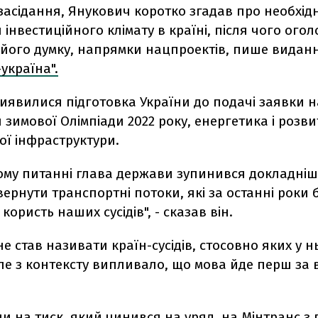
асідання, Янукович коротко згадав про необхідн
інвестиційного клімату в країні, після чого ого
а його думку, напрямки нацпроектів, пише видан
україна".
иявилися підготовка України до подачі заявки н
зимової Олімпіади 2022 року, енергетика і розви
ої інфраструктури.
ому питанні глава держави зупинився докладніш
ернути транспортні потоки, які за останні роки 
користь наших сусідів", - сказав він.
е став називати країн-сусідів, стосовно яких у н
але з контексту випливало, що мова йде перш за 
 на тиск, який чинився на уряд, на Мінтранс з