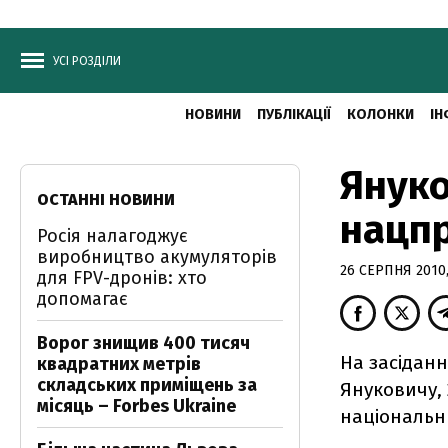
УСІ РОЗДІЛИ
НОВИНИ
ПУБЛІКАЦІЇ
КОЛОНКИ
ІН
Януко
ОСТАННІ НОВИНИ
нацпр
Росія налагоджує
виробництво акумуляторів
26 СЕРПНЯ 2010,
для FPV-дронів: хто
допомагає
Ворог знищив 400 тисяч
На засіданн
квадратних метрів
складських приміщень за
Януковичу, 
місяць – Forbes Ukraine
національни