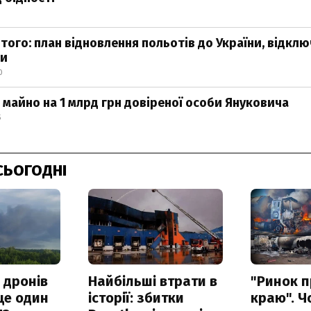
того: план відновлення польотів до України, відклю
зи
0
майно на 1 млрд грн довіреної особи Януковича
5
СЬОГОДНІ
 дронів
Найбільші втрати в
"Ринок п
ще один
історії: збитки
краю". Ч