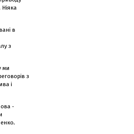
 Ніяка
вані в
алу з
у ми
реговорів з
ива і
ова -
и
шенко.