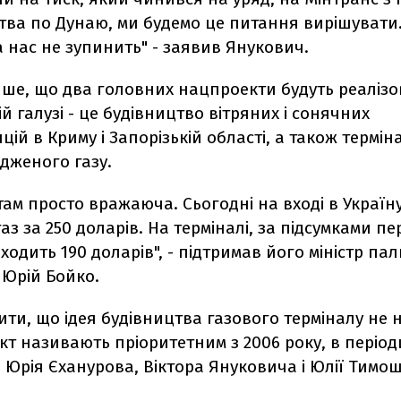
тва по Дунаю, ми будемо це питання вирішувати.
 нас не зупинить" - заявив Янукович.
ше, що два головних нацпроекти будуть реалізо
й галузі - це будівництво вітряних і сонячних
цій в Криму і Запорізькій області, а також термін
дженого газу.
там просто вражаюча. Сьогодні на вході в Україн
аз за 250 доларів. На терміналі, за підсумками пе
ходить 190 доларів", - підтримав його міністр пал
 Юрій Бойко.
ити, що ідея будівництва газового терміналу не н
т називають пріоритетним з 2006 року, в період
 Юрія Єханурова, Віктора Януковича і Юлії Тимо