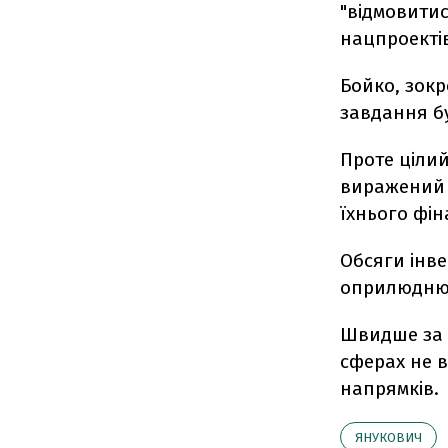
"відмовитис
нацпроектів
Бойко, зокр
завдання б
Проте цілий
виражений с
їхнього фі
Обсяги інве
оприлюдню
Швидше за 
сферах не в
напрямків.
ЯНУКОВИЧ