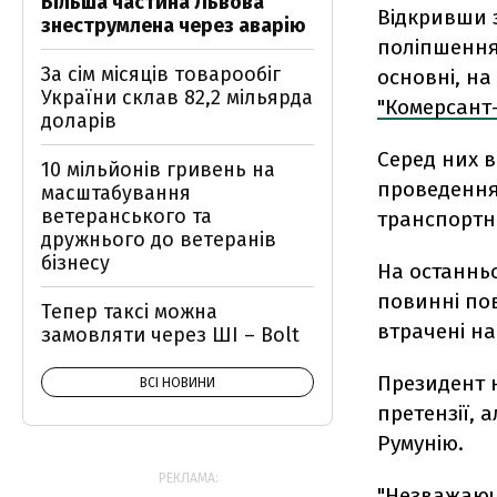
Більша частина Львова
Відкривши з
знеструмлена через аварію
поліпшення 
За сім місяців товарообіг
основні, н
України склав 82,2 мільярда
"Комерсант-
доларів
Серед них в
10 мільйонів гривень на
проведення 
масштабування
ветеранського та
транспортн
дружнього до ветеранів
бізнесу
На останнь
повинні пов
Тепер таксі можна
втрачені на 
замовляти через ШІ – Bolt
Президент н
ВСІ НОВИНИ
претензії, 
Румунію.
РЕКЛАМА:
"Незважаючи