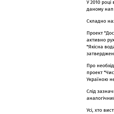
У 2010 році
даному нап
Складно наз
Проект "Дос
активно ру
"Якісна во
затверджена
Про необхід
проект "Чис
Україною н
Слід зазнач
аналогічни
Усі, хто ви