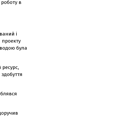
 роботу в
ваний і
 проекту
 водою була
 ресурс,
в здобуття
облявся
 доручив