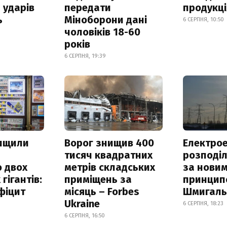
 ударів
передати
продукц
ь
Міноборони дані
6 СЕРПНЯ, 10:50
чоловіків 18-60
років
6 СЕРПНЯ, 19:39
нищили
Ворог знищив 400
Електрое
тисяч квадратних
розподі
 двох
метрів складських
за нови
гігантів:
приміщень за
принцип
фіцит
місяць – Forbes
Шмигал
Ukraine
6 СЕРПНЯ, 18:23
6 СЕРПНЯ, 16:50