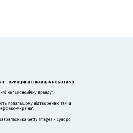
УП
ПРИНЦИПИ І ПРАВИЛА РОБОТИ УП
я) на "Економічну правду".
гають подальшому відтворенню та/чи
терфакс-Україна".
равовласника Getty Images - суворо