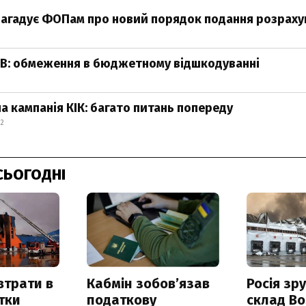
агадує ФОПам про новий порядок подання розраху
ДВ: обмеження в бюджетному відшкодуванні
а кампанія КІК: багато питань попереду
12
СЬОГОДНІ
втрати в
Кабмін зобовʼязав
Росія зр
итки
податкову
склад Bo