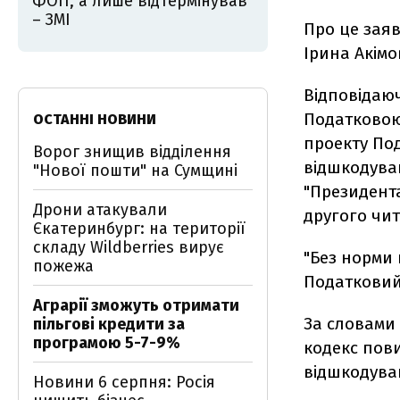
ФОП, а лише відтермінував
– ЗМІ
Про це зая
Ірина Акімо
Відповідаю
Податковою
ОСТАННІ НОВИНИ
проекту По
Ворог знищив відділення
відшкодуван
"Нової пошти" на Сумщині
"Президента
Дрони атакували
другого чит
Єкатеринбург: на території
складу Wildberries вирує
"Без норми
пожежа
Податковий 
Аграрії зможуть отримати
За словами
пільгові кредити за
програмою 5-7-9%
кодекс пов
відшкодува
Новини 6 серпня: Росія