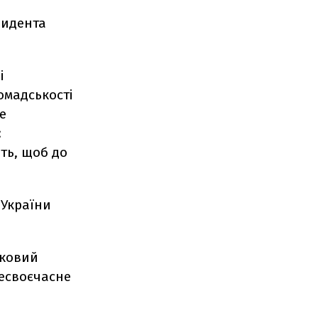
зидента
і
омадськості
е
:
ть, щоб до
 України
тковий
несвоєчасне