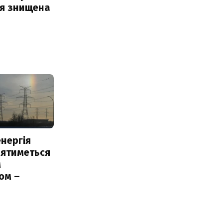
ія знищена
нергія
лятиметься
м
ом –
ь