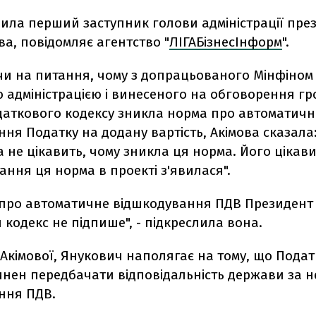
вила перший заступник голови адміністрації пре
ва, повідомляє агентство "
ЛІГАБізнесІнформ
".
чи на питання, чому з допрацьованого Мінфіном 
 адміністрацією і винесеного на обговорення гр
даткового кодексу зникла норма про автоматичн
ня Податку на додану вартість, Акімова сказала
 не цікавить, чому зникла ця норма. Його цікави
ання ця норма в проекті з'явилася".
 про автоматичне відшкодування ПДВ Президент
кодекс не підпише", - підкреслила вона.
 Акімової, Янукович наполягає на тому, що Пода
инен передбачати відповідальність держави за 
ння ПДВ.