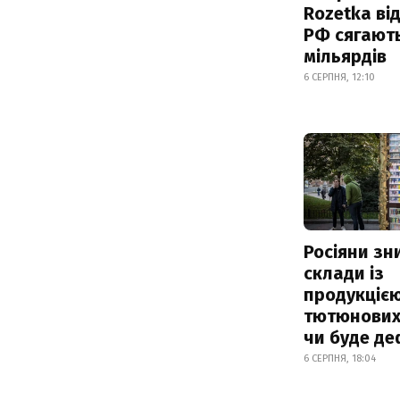
Rozetka від
РФ сягают
мільярдів
6 СЕРПНЯ, 12:10
Росіяни з
склади із
продукцією
тютюнових 
чи буде де
6 СЕРПНЯ, 18:04