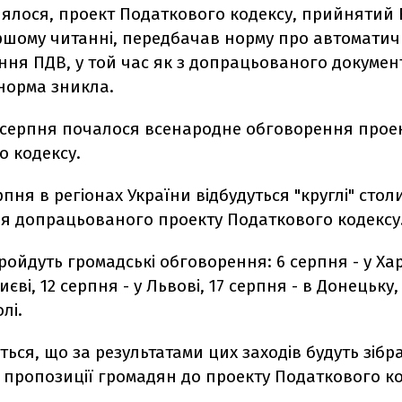
лялося, проект Податкового кодексу, прийнятий
ршому читанні, передбачав норму про автоматич
ння ПДВ, у той час як з допрацьованого докумен
норма зникла.
 серпня почалося всенародне обговорення прое
о кодексу.
рпня в регіонах України відбудуться "круглі" стол
я допрацьованого проекту Податкового кодексу
пройдуть громадські обговорення: 6 серпня - у Хар
иєві, 12 серпня - у Львові, 17 серпня - в Донецьку,
лі.
ься, що за результатами цих заходів будуть зібра
 пропозиції громадян до проекту Податкового ко