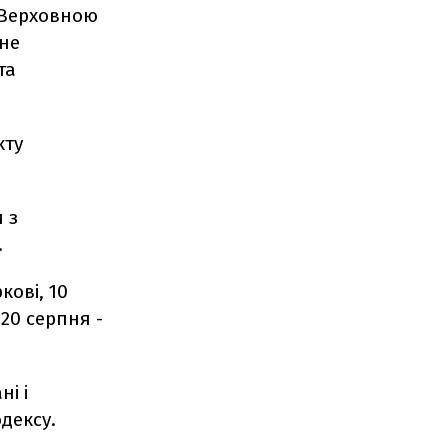
 Верховною
не
та
кту
и з
.
кові, 10
 20 серпня -
ні і
дексу.