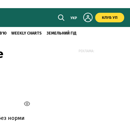
КЛУБ УП
УКР
В'Ю
WEEKLY CHARTS
ЗЕМЕЛЬНИЙ ГІД
е
РЕКЛАМА:
без норми