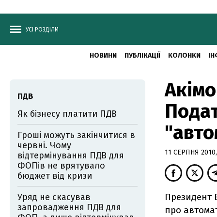
УСІ РОЗДІЛИ
НОВИНИ
ПУБЛІКАЦІЇ
КОЛОНКИ
ІН
Акімо
ПДВ
Подат
Як бізнесу платити ПДВ
"авто
Гроші можуть закінчитися в
червні. Чому
11 СЕРПНЯ 2010,
відтермінування ПДВ для
ФОПів не врятувало
бюджет від кризи
Президент 
Уряд не скасував
запровадження ПДВ для
про автома