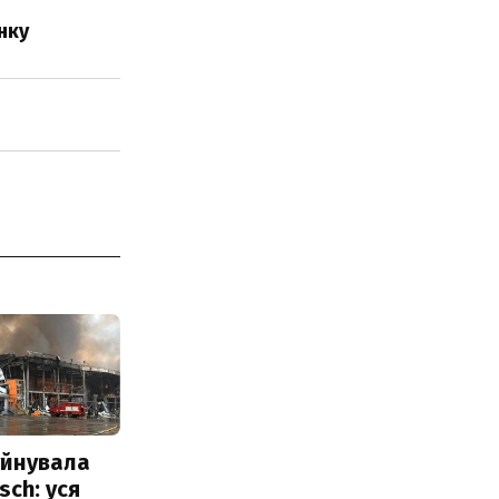
нку
уйнувала
sch: уся