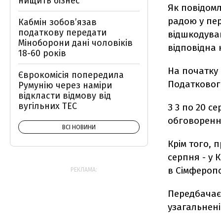
нищить бізнес
Як повідом
радою у пе
Кабмін зобовʼязав
податкову передати
відшкодува
Міноборони дані чоловіків
відповідна 
18-60 років
На початку
Єврокомісія попередила
Податковог
Румунію через наміри
відкласти відмову від
вугільних ТЕС
З 3 по 20 се
обговоренн
ВСІ НОВИНИ
Крім того, 
серпня - у К
в Сімферопо
РЕКЛАМА:
Передбачаєт
узагальнені