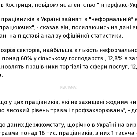
ь Костриця, повідомляє агентство "
Інтерфакс-Ук
% працівників в Україні зайняті в "неформальній" 
 працюючих", - сказав він, посилаючись на дані е
ні на підставі аналізу офіційної статистики.
розрізі секторів, найбільша кількість неформально
- понад 60% у сільському господарстві, 12,8% в за
тановлять працівники торгівлі та сфери послуг, 12,
а.
РЕКЛАМА:
 що у цих працівників, які не захищені жодним ч
 високий рівень травм і профзахворювань", - до
до даних Держкомстату, щорічно в Україні на ви
равми понад 18 тис. працівників, з них 1 тисяча -