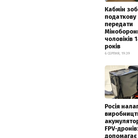
Кабмін зоб
податкову
передати
Міноборон
чоловіків 
років
6 СЕРПНЯ, 19:39
Росія нала
виробницт
акумулятор
FPV-дронів:
допомагає