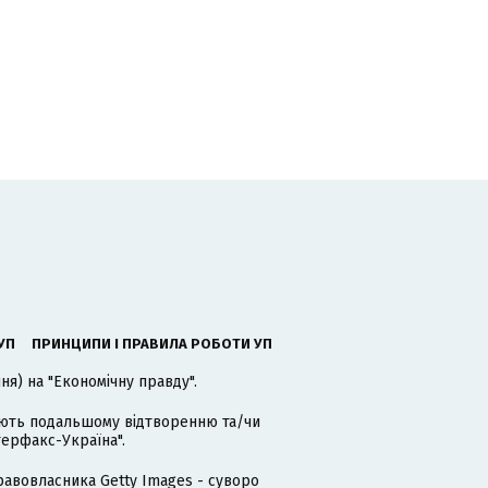
УП
ПРИНЦИПИ І ПРАВИЛА РОБОТИ УП
я) на "Економічну правду".
гають подальшому відтворенню та/чи
терфакс-Україна".
равовласника Getty Images - суворо