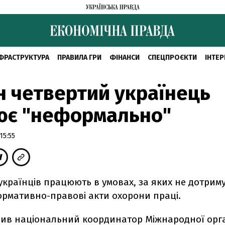
ФРАСТРУКТУРА
ПРАВИЛА ГРИ
ФІНАНСИ
СПЕЦПРОЄКТИ
ІНТЕР
 четвертий українець
ює "неформально"
15:55
українців працюють в умовах, за яких не дотрим
ормативно-правові акти охорони праці.
вив національний координатор Міжнародної орга