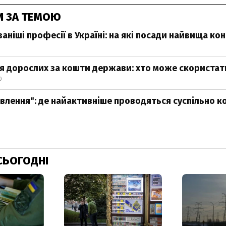
И ЗА ТЕМОЮ
аніші професії в Україні: на які посади найвища ко
я дорослих за кошти держави: хто може скористати
0
овлення": де найактивніше проводяться суспільно к
СЬОГОДНІ