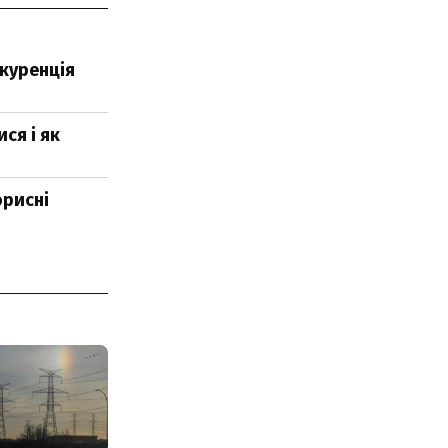
нкуренція
ся і як
орисні