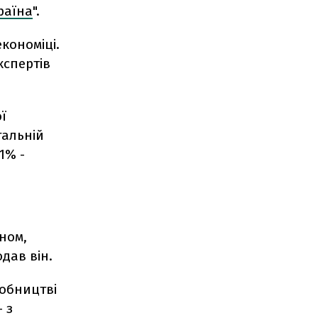
раїна
".
економіці.
кспертів
ї
гальній
1% -
ином,
дав він.
робництві
 з