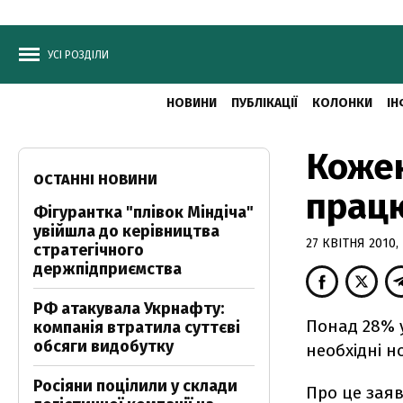
УСІ РОЗДІЛИ
НОВИНИ
ПУБЛІКАЦІЇ
КОЛОНКИ
ІН
Кожен
ОСТАННІ НОВИНИ
прац
Фігурантка "плівок Міндіча"
увійшла до керівництва
27 КВІТНЯ 2010, 
стратегічного
держпідприємства
РФ атакувала Укрнафту:
Понад 28% 
компанія втратила суттєві
обсяги видобутку
необхідні н
Росіяни поцілили у склади
Про це зая