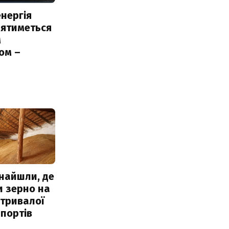
нергія
лятиметься
м
ом –
ь
знайшли, де
и зерно на
 тривалої
портів