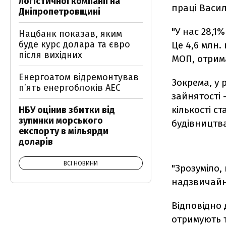
логістичної компанії на
праці Васил
Дніпропетровщині
"У нас 28,1
Нацбанк показав, яким
буде курс долара та євро
Це 4,6 млн.
після вихідних
МОП, отрима
Енергоатом відремонтував
Зокрема, у 
п’ять енергоблоків АЕС
зайнятості 
кількості с
НБУ оцінив збитки від
зупинки морського
будівництв
експорту в мільярди
доларів
ВСІ НОВИНИ
"Зрозуміло,
надзвичайно
Відповідно 
отримують т