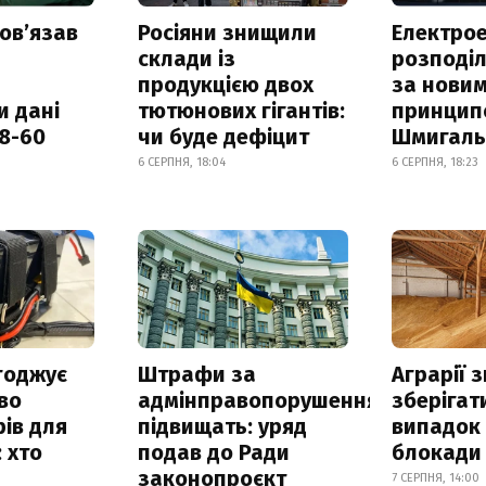
овʼязав
Росіяни знищили
Електрое
склади із
розподі
продукцією двох
за нови
и дані
тютюнових гігантів:
принцип
18-60
чи буде дефіцит
Шмигал
6 СЕРПНЯ, 18:04
6 СЕРПНЯ, 18:23
годжує
Штрафи за
Аграрії 
во
адмінправопорушення
зберігат
ів для
підвищать: уряд
випадок
 хто
подав до Ради
блокади 
законопроєкт
7 СЕРПНЯ, 14:00