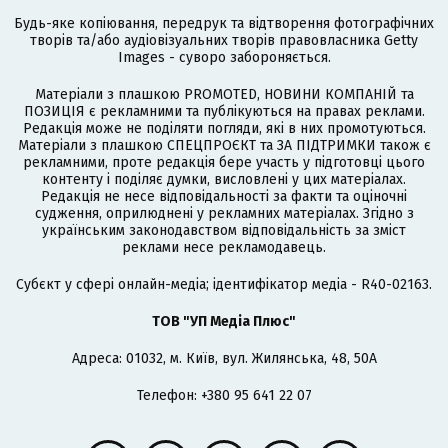
Будь-яке копіювання, передрук та відтворення фотографічних
творів та/або аудіовізуальних творів правовласника Getty
Images - суворо забороняється.
Матеріали з плашкою PROMOTED, НОВИНИ КОМПАНІЙ та
ПОЗИЦІЯ є рекламними та публікуються на правах реклами.
Редакція може не поділяти погляди, які в них промотуються.
Матеріали з плашкою СПЕЦПРОЄКТ та ЗА ПІДТРИМКИ також є
рекламними, проте редакція бере участь у підготовці цього
контенту і поділяє думки, висловлені у цих матеріалах.
Редакція не несе відповідальності за факти та оціночні
судження, оприлюднені у рекламних матеріалах. Згідно з
українським законодавством відповідальність за зміст
реклами несе рекламодавець.
Cубєкт у сфері онлайн-медіа; ідентифікатор медіа - R40-02163.
ТОВ "УП Медіа Плюс"
Адреса: 01032, м. Київ, вул. Жилянська, 48, 50А
Телефон: +380 95 641 22 07