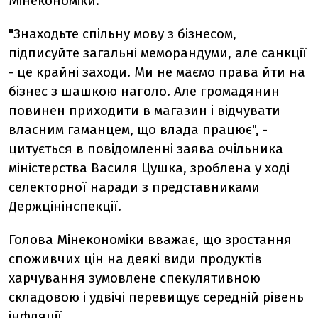
Мінекономіки.
"Знаходьте спільну мову з бізнесом,
підписуйте загальні меморандуми, але санкції
- це крайні заходи. Ми не маємо права йти на
бізнес з шашкою наголо. Але громадянин
повинен приходити в магазин і відчувати
власним гаманцем, що влада працює", -
цитується в повідомленні заява очільника
міністерства Василя Цушка, зроблена у ході
селекторної наради з представниками
Держцінінспекції.
Голова Мінекономіки вважає, що зростання
споживчих цін на деякі види продуктів
харчування зумовлене спекулятивною
складовою і удвічі перевищує середній рівень
інфляції.