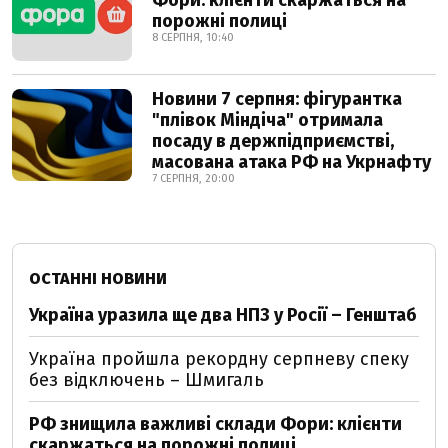
Фори: клієнти скаржаться на
порожні полиці
8 СЕРПНЯ, 10:40
Новини 7 серпня: фігурантка
"плівок Міндіча" отримала
посаду в держпідприємстві,
масована атака РФ на Укрнафту
7 СЕРПНЯ, 20:00
ОСТАННІ НОВИНИ
Україна уразила ще два НПЗ у Росії – Генштаб
Україна пройшла рекордну серпневу спеку
без відключень – Шмигаль
РФ знищила важливі склади Фори: клієнти
скаржаться на порожні полиці