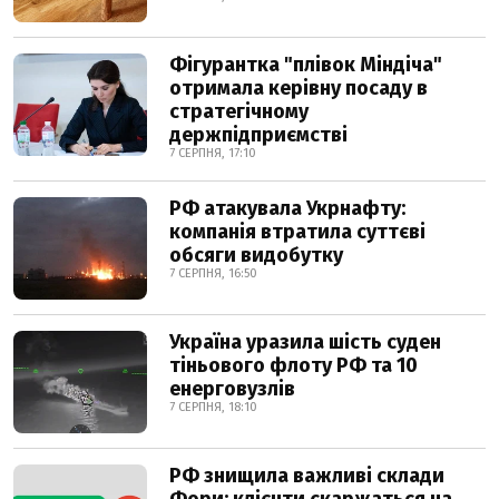
Фігурантка "плівок Міндіча"
отримала керівну посаду в
стратегічному
держпідприємстві
7 СЕРПНЯ, 17:10
РФ атакувала Укрнафту:
компанія втратила суттєві
обсяги видобутку
7 СЕРПНЯ, 16:50
Україна уразила шість суден
тіньового флоту РФ та 10
енерговузлів
7 СЕРПНЯ, 18:10
РФ знищила важливі склади