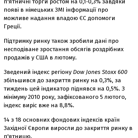
п'ятничні торги ростом на 0,1-0,3% завдяки
появі в німецьких ЗМІ інформації про
можливе надання владою ЄС допомоги
Греції.
Підтримку ринку також зробили дані про
несподіване зростання обсягів роздрібних
продажів у США в лютому.
Зведений індекс регіону
Dow Jones Stoxx 600
збільшився до закриття ринку на 0,3%, за
тиждень цей індикатор піднявся на 0,5%. З
мінімуму 2010 року, зафіксованого 5 лютого,
індекс виріс вже на 8,8%.
14 з 18 основних фондових індексів країн
Західної Європи виросли до закриття ринку в
п'ятницю.