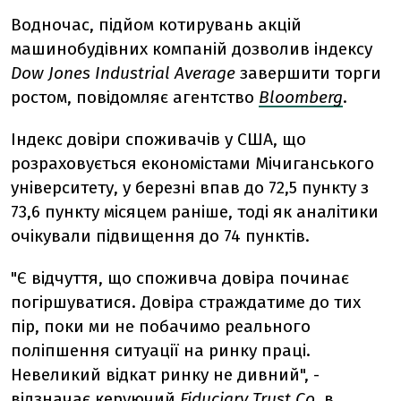
Водночас, підйом котирувань акцій
машинобудівних компаній дозволив індексу
Dow Jones Industrial Average
завершити торги
ростом, повідомляє агентство
Bloomberg
.
Індекс довіри споживачів у США, що
розраховується економістами Мічиганського
університету, у березні впав до 72,5 пункту з
73,6 пункту місяцем раніше, тоді як аналітики
очікували підвищення до 74 пунктів.
"Є відчуття, що споживча довіра починає
погіршуватися. Довіра страждатиме до тих
пір, поки ми не побачимо реального
поліпшення ситуації на ринку праці.
Невеликий відкат ринку не дивний", -
відзначає керуючий
Fiduciary Trust Co.
в