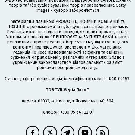
Будь-яке копіювання, передрук та відтворення фотографічних
творів та/або аудіовізуальних творів правовласника Getty
Images - суворо забороняється.
Матеріали з плашкою PROMOTED, НОВИНИ КОМПАНІЙ та
ПОЗИЦІЯ є рекламними та публікуються на правах реклами.
Редакція може не поділяти погляди, які в них промотуються.
Матеріали з плашкою СПЕЦПРОЄКТ та ЗА ПІДТРИМКИ також є
рекламними, проте редакція бере участь у підготовці цього
контенту і поділяє думки, висловлені у цих матеріалах.
Редакція не несе відповідальності за факти та оціночні
судження, оприлюднені у рекламних матеріалах. Згідно з
українським законодавством відповідальність за зміст
реклами несе рекламодавець.
Cубєкт у сфері онлайн-медіа; ідентифікатор медіа - R40-02163.
ТОВ "УП Медіа Плюс"
Адреса: 01032, м. Київ, вул. Жилянська, 48, 50А
Телефон: +380 95 641 22 07