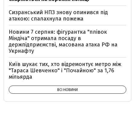
Сизранський НПЗ знову опинився під
атакою: спалахнула пожежа
Новини 7 серпня: фігурантка "плівок
Міндіча" отримала посаду в
держпідприємстві, масована атака РФ на
Укрнафту
Київ шукає тих, хто відремонтує метро між
"Тараса Шевченко" і "Почайною" за 1,76
мільярда
ВСІ НОВИНИ