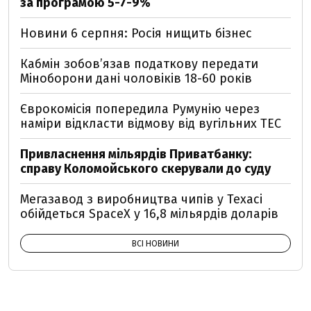
за програмою 5-7-9%
Новини 6 серпня: Росія нищить бізнес
Кабмін зобовʼязав податкову передати
Міноборони дані чоловіків 18-60 років
Єврокомісія попередила Румунію через
наміри відкласти відмову від вугільних ТЕС
Привласнення мільярдів Приватбанку:
справу Коломойського скерували до суду
Мегазавод з виробництва чипів у Техасі
обійдеться SpaceX у 16,8 мільярдів доларів
ВСІ НОВИНИ