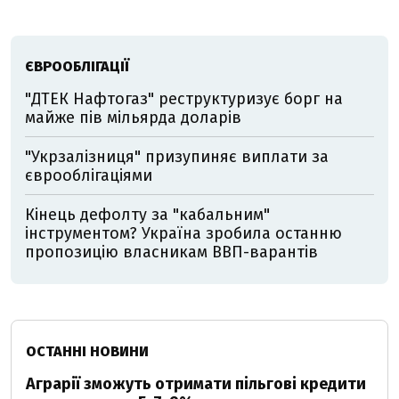
ЄВРООБЛІГАЦІЇ
"ДТЕК Нафтогаз" реструктуризує борг на
майже пів мільярда доларів
"Укрзалізниця" призупиняє виплати за
єврооблігаціями
Кінець дефолту за "кабальним"
інструментом? Україна зробила останню
пропозицію власникам ВВП-варантів
ОСТАННІ НОВИНИ
Аграрії зможуть отримати пільгові кредити