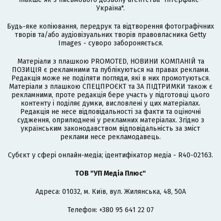
Україна".
Будь-яке копіювання, передрук та відтворення фотографічних
творів та/або аудіовізуальних творів правовласника Getty
Images - суворо забороняється.
Матеріали з плашкою PROMOTED, НОВИНИ КОМПАНІЙ та
ПОЗИЦІЯ є рекламними та публікуються на правах реклами.
Редакція може не поділяти погляди, які в них промотуються.
Матеріали з плашкою СПЕЦПРОЄКТ та ЗА ПІДТРИМКИ також є
рекламними, проте редакція бере участь у підготовці цього
контенту і поділяє думки, висловлені у цих матеріалах.
Редакція не несе відповідальності за факти та оціночні
судження, оприлюднені у рекламних матеріалах. Згідно з
українським законодавством відповідальність за зміст
реклами несе рекламодавець.
Cубєкт у сфері онлайн-медіа; ідентифікатор медіа - R40-02163.
ТОВ "УП Медіа Плюс"
Адреса: 01032, м. Київ, вул. Жилянська, 48, 50А
Телефон: +380 95 641 22 07