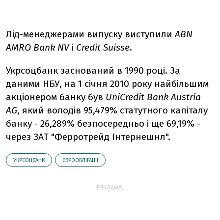
Лід-менеджерами випуску виступили
ABN
AMRO Bank NV
і
Credit Suisse
.
Укрсоцбанк заснований в 1990 році. За
даними НБУ, на 1 січня 2010 року найбільшим
акціонером банку був
UniCredit Bank Austria
AG
, який володів 95,479% статутного капіталу
банку - 26,289% безпосередньо і ще 69,19% -
через ЗАТ "Ферротрейд Інтернешнл".
УКРСОЦБАНК
ЄВРООБЛІГАЦІЇ
РЕКЛАМА: