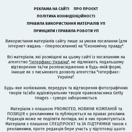
РЕКЛАМА НА САЙТІ
ПРО ПРОЄКТ
ПОЛІТИКА КОНФІДЕНЦІЙНОСТІ
ПРАВИЛА ВИКОРИСТАННЯ МАТЕРІАЛІВ УП
ПРИНЦИПИ І ПРАВИЛА РОБОТИ УП
Використання матеріалів сайту лише за умови посилання (для
інтернет-видань - гіперпосилання) на "Економічну правду".
Всі матеріали, які розміщені на цьому сайті із посиланням на
агентство
"Інтерфакс-Україна"
, не підлягають подальшому
відтворенню та/чи розповсюдженню в будь-якій формі,
інакше як з письмового дозволу агентства "Інтерфакс-
Україна".
Будь-яке копіювання, передрук та відтворення фотографічних
творів та/або аудіовізуальних творів правовласника Getty
Images - суворо забороняється.
Матеріали з плашкою PROMOTED, НОВИНИ КОМПАНІЙ та
ПОЗИЦІЯ є рекламними та публікуються на правах реклами.
Редакція може не поділяти погляди, які в них промотуються.
Матеріали з плашкою СПЕЦПРОЄКТ та ЗА ПІДТРИМКИ також є
рекламними, проте редакція бере участь у підготовці цього