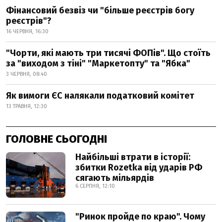
Фінансовий безвіз чи "більше реєстрів богу
реєстрів"?
16 ЧЕРВНЯ, 16:30
"Чорти, які мають три тисячі ФОПів". Що стоїть
за "виходом з тіні" "Маркетопту" та "Ябка"
3 ЧЕРВНЯ, 08:40
Як вимоги ЄС налякали податковий комітет
13 ТРАВНЯ, 12:30
ГОЛОВНЕ СЬОГОДНІ
Найбільші втрати в історії:
збитки Rozetka від ударів РФ
сягають мільярдів
6 СЕРПНЯ, 12:10
"Ринок пройде по краю". Чому