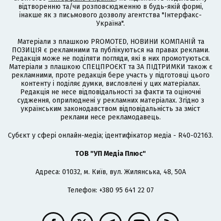
відтворенню та/чи розповсюдженню в будь-якій формі,
інакше як з письмового дозволу агентства "Інтерфакс-
Україна".
Матеріали з плашкою PROMOTED, НОВИНИ КОМПАНІЙ та
ПОЗИЦІЯ є рекламними та публікуються на правах реклами.
Редакція може не поділяти погляди, які в них промотуються.
Матеріали з плашкою СПЕЦПРОЄКТ та ЗА ПІДТРИМКИ також є
рекламними, проте редакція бере участь у підготовці цього
контенту і поділяє думки, висловлені у цих матеріалах.
Редакція не несе відповідальності за факти та оціночні
судження, оприлюднені у рекламних матеріалах. Згідно з
українським законодавством відповідальність за зміст
реклами несе рекламодавець.
Cубєкт у сфері онлайн-медіа; ідентифікатор медіа - R40-02163.
ТОВ "УП Медіа Плюс"
Адреса: 01032, м. Київ, вул. Жилянська, 48, 50А
Телефон: +380 95 641 22 07