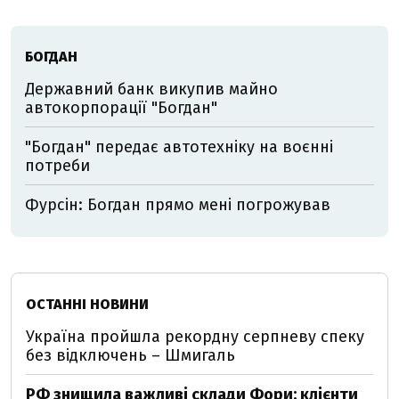
БОГДАН
Державний банк викупив майно
автокорпорації "Богдан"
"Богдан" передає автотехніку на воєнні
потреби
Фурсін: Богдан прямо мені погрожував
ОСТАННІ НОВИНИ
Україна пройшла рекордну серпневу спеку
без відключень – Шмигаль
РФ знищила важливі склади Фори: клієнти