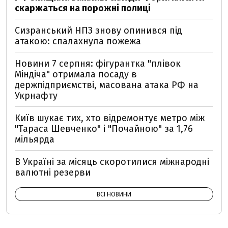
скаржаться на порожні полиці
Сизранський НПЗ знову опинився під
атакою: спалахнула пожежа
Новини 7 серпня: фігурантка "плівок
Міндіча" отримала посаду в
держпідприємстві, масована атака РФ на
Укрнафту
Київ шукає тих, хто відремонтує метро між
"Тараса Шевченко" і "Почайною" за 1,76
мільярда
В Україні за місяць скоротилися міжнародні
валютні резерви
ВСІ НОВИНИ