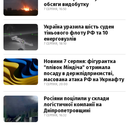
обсяги видобутку
7 СЕРПНЯ, 16:50
Україна уразила шість суден
тіньового флоту РФ та 10
енерговузлів
7 СЕРПНЯ, 18:10
Новини 7 серпня: фігурантка
"плівок Міндіча" отримала
посаду в держпідприємстві,
масована атака РФ на Укрнафту
7 СЕРПНЯ, 20:00
Росіяни поцілили у склади
логістичної компанії на
Дніпропетровщині
7 СЕРПНЯ, 16:32