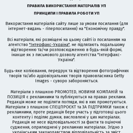
ПРАВИЛА ВИКОРИСТАННЯ МАТЕРІАЛІВ УП
ПРИНЦИПИ І ПРАВИЛА РОБОТИ УП
Використання матеріалів сайту лише за умови посилання (для
інтернет-видань - гіперпосилання) на "Економічну правду".
Всі матеріали, які розміщені на цьому сайті із посиланням на
агентство
"Інтерфакс-Україна"
, не підлягають подальшому
відтворенню та/чи розповсюдженню в будь-якій формі,
інакше як з письмового дозволу агентства "Інтерфакс-
Україна".
Будь-яке копіювання, передрук та відтворення фотографічних
творів та/або аудіовізуальних творів правовласника Getty
Images - суворо забороняється.
Матеріали з плашкою PROMOTED, НОВИНИ КОМПАНІЙ та
ПОЗИЦІЯ є рекламними та публікуються на правах реклами.
Редакція може не поділяти погляди, які в них промотуються.
Матеріали з плашкою СПЕЦПРОЄКТ та ЗА ПІДТРИМКИ також є
рекламними, проте редакція бере участь у підготовці цього
контенту і поділяє думки, висловлені у цих матеріалах.
Редакція не несе відповідальності за факти та оціночні
судження, оприлюднені у рекламних матеріалах. Згідно з
українським законодавством відповідальність за зміст