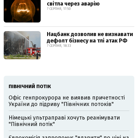
світла через аварію
7 СЕРПНЯ, 17:50
Нацбанк дозволив не визнавати
дефолт бізнесу на тлі атак РФ
7 СЕРПНЯ, 18:33
ПІВНІЧНИЙ ПОТІК
Офіс генпрокурора не виявив причетності
України до підриву "Північних потоків"
Німецькі ультраправі хочуть реанімувати
"Північний потік"
Єврокомісія запропонує "вдарити" по ціні на