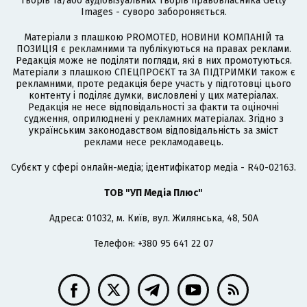
творів та/або аудіовізуальних творів правовласника Getty
Images - суворо забороняється.
Матеріали з плашкою PROMOTED, НОВИНИ КОМПАНІЙ та
ПОЗИЦІЯ є рекламними та публікуються на правах реклами.
Редакція може не поділяти погляди, які в них промотуються.
Матеріали з плашкою СПЕЦПРОЄКТ та ЗА ПІДТРИМКИ також є
рекламними, проте редакція бере участь у підготовці цього
контенту і поділяє думки, висловлені у цих матеріалах.
Редакція не несе відповідальності за факти та оціночні
судження, оприлюднені у рекламних матеріалах. Згідно з
українським законодавством відповідальність за зміст
реклами несе рекламодавець.
Cубєкт у сфері онлайн-медіа; ідентифікатор медіа - R40-02163.
ТОВ "УП Медіа Плюс"
Адреса: 01032, м. Київ, вул. Жилянська, 48, 50А
Телефон: +380 95 641 22 07