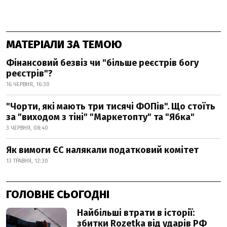
МАТЕРІАЛИ ЗА ТЕМОЮ
Фінансовий безвіз чи "більше реєстрів богу
реєстрів"?
16 ЧЕРВНЯ, 16:30
"Чорти, які мають три тисячі ФОПів". Що стоїть
за "виходом з тіні" "Маркетопту" та "Ябка"
3 ЧЕРВНЯ, 08:40
Як вимоги ЄС налякали податковий комітет
13 ТРАВНЯ, 12:30
ГОЛОВНЕ СЬОГОДНІ
Найбільші втрати в історії:
збитки Rozetka від ударів РФ