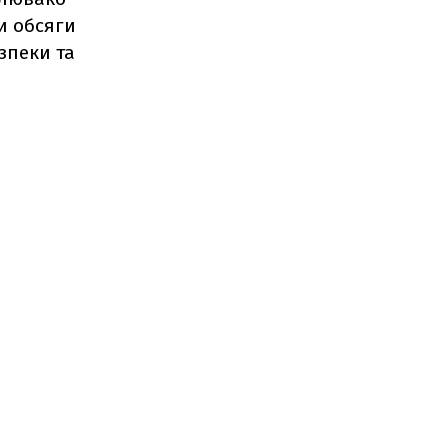
и обсяги
зпеки та