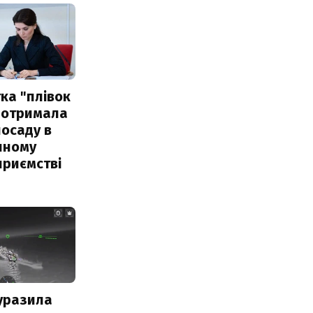
ка "плівок
 отримала
посаду в
чному
приємстві
уразила