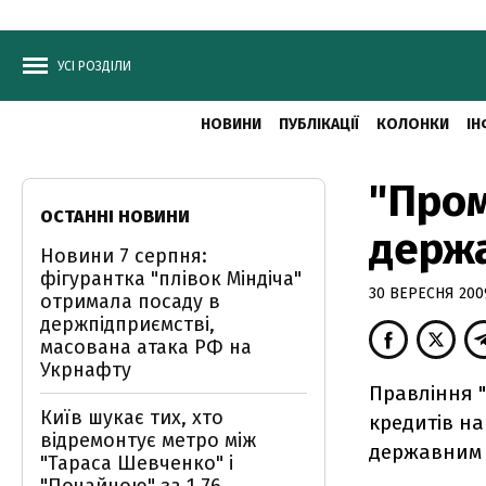
УСІ РОЗДІЛИ
НОВИНИ
ПУБЛІКАЦІЇ
КОЛОНКИ
ІН
"Пром
ОСТАННІ НОВИНИ
держа
Новини 7 серпня:
фігурантка "плівок Міндіча"
30 ВЕРЕСНЯ 2009
отримала посаду в
держпідприємстві,
масована атака РФ на
Укрнафту
Правління "
Київ шукає тих, хто
кредитів на
відремонтує метро між
державним 
"Тараса Шевченко" і