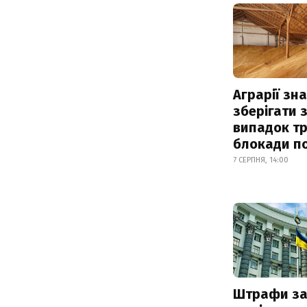
Аграрії зн
зберігати 
випадок т
блокади по
7 СЕРПНЯ, 14:00
Штрафи з