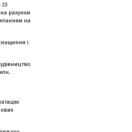
 23
 на рахунки
силанням на
снащення і
будівництво
млн.
уатацію
нових
Плювако