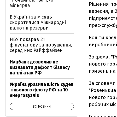
"Почайною" за 1,76
Рішення про
мільярда
вересня, а 
В Україні за місяць
підприємств
скоротилися міжнародні
прес-служб
валютні резерви
Кошти креди
НБУ покарав 21
виробничий
фінустанову за порушення,
серед них Райффайзен
Зокрема, "
Нацбанк дозволив не
нового гори
визнавати дефолт бізнесу
гривень на
на тлі атак РФ
За словами 
Україна уразила шість суден
тіньового флоту РФ та 10
"Ровенькиа
енерговузлів
нового гор
робочих міс
ВСІ НОВИНИ
Генеральни