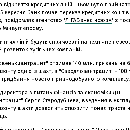
 відкриття кредитних ліній ПІБом було прийнято
25 вересня банк почав переказ кредитних коштів
, повідомляє агентство "
ЛІГАБізнесІнформ
" з по
у Мінвуглепрому.
тних ліній будуть спрямовані на технічне перео
 розвиток вугільних компаній.
Ровенькиантрацит" отримає 140 млн. гривень на 
зонту однієї з шахт, а "Свердловантрацит" - 100 
 придбання нового гірничодобувного комплексу.
директора з питань фінансів та економіки ДП
нтрацит" Сергія Стародубцева, введення в експл
изонту шахти дозволить створити понад триста 
ць.
й директор ДП "Свердловантрацит" Олександр 