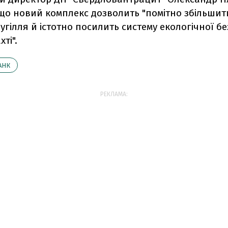
 що новий комплекс дозволить "помітно збільшит
угілля й істотно посилить систему екологічної бе
ті".
АНК
РЕКЛАМА: