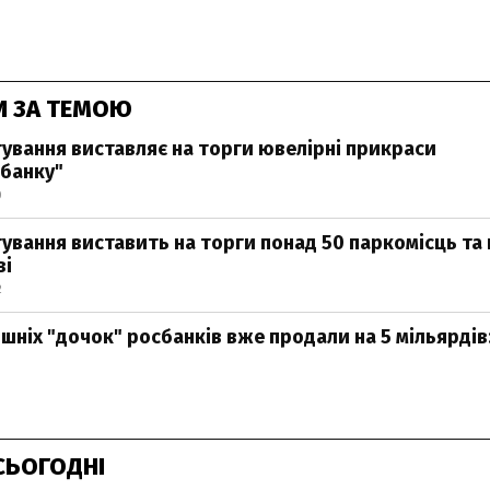
И ЗА ТЕМОЮ
ування виставляє на торги ювелірні прикраси
банку"
0
ування виставить на торги понад 50 паркомісць та
ві
2
шніх "дочок" росбанків вже продали на 5 мільярдів:
0
СЬОГОДНІ