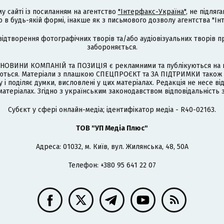
му сайті із посиланням на агентство
"Інтерфакс-Україна"
, не підля
 будь-якій формі, інакше як з письмового дозволу агентства "Ін
відтворення фотографічних творів та/або аудіовізуальних творів п
забороняється.
НОВИНИ КОМПАНІЙ та ПОЗИЦІЯ є рекламними та публікуються на п
туються. Матеріали з плашкою СПЕЦПРОЄКТ та ЗА ПІДТРИМКИ також
 і поділяє думки, висловлені у цих матеріалах. Редакція не несе ві
атеріалах. Згідно з українським законодавством відповідальність 
Cубєкт у сфері онлайн-медіа; ідентифікатор медіа - R40-02163.
ТОВ "УП Медіа Плюс"
Адреса: 01032, м. Київ, вул. Жилянська, 48, 50А
Телефон: +380 95 641 22 07