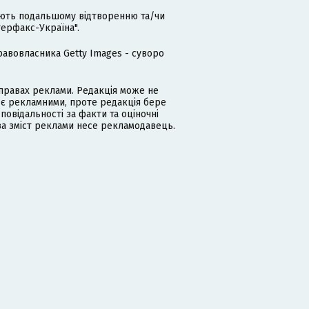
гають подальшому відтворенню та/чи
терфакс-Україна".
равовласника Getty Images - суворо
равах реклами. Редакція може не
 є рекламними, проте редакція бере
дповідальності за факти та оціночні
за зміст реклами несе рекламодавець.