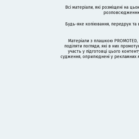
Всі матеріали, які розміщені на цьо
розповсюдженню в
Будь-яке копіювання, передрук та 
Матеріали з плашкою PROMOTED, 
поділяти погляди, які в них промо
участь у підготовці цього контенту
судження, оприлюднені у рекламних м