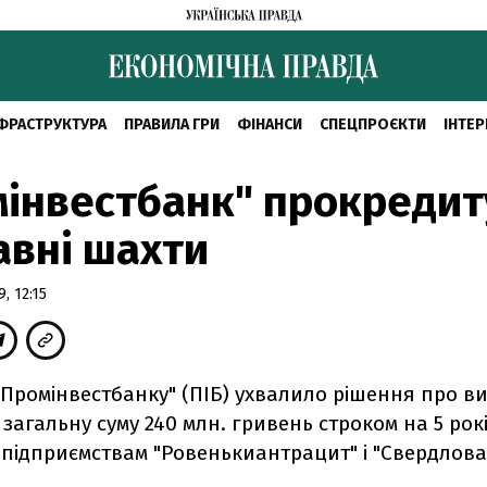
ФРАСТРУКТУРА
ПРАВИЛА ГРИ
ФІНАНСИ
СПЕЦПРОЄКТИ
ІНТЕР
інвестбанк" прокредит
вні шахти
, 12:15
Промінвестбанку" (ПІБ) ухвалило рішення про в
 загальну суму 240 млн. гривень строком на 5 рок
підприємствам "Ровенькиантрацит" і "Свердлова