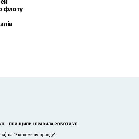
ден
о флоту
злів
УП
ПРИНЦИПИ І ПРАВИЛА РОБОТИ УП
я) на "Економічну правду".