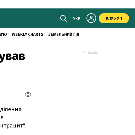
КЛУБ УП
УКР
В'Ю
WEEKLY CHARTS
ЗЕМЕЛЬНИЙ ГІД
ував
РЕКЛАМА:
иділення
ів
нтрацит".