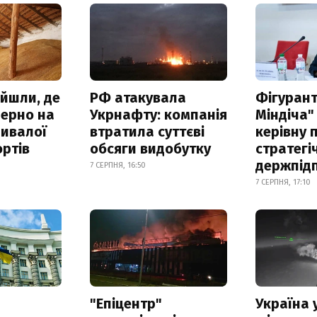
айшли, де
РФ атакувала
Фігурант
зерно на
Укрнафту: компанія
Міндіча"
ривалої
втратила суттєві
керівну 
ртів
обсяги видобутку
стратегі
держпід
7 СЕРПНЯ, 16:50
7 СЕРПНЯ, 17:10
а
"Епіцентр"
Україна 