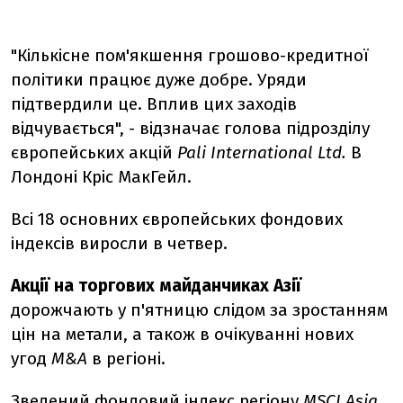
"Кількісне пом'якшення грошово-кредитної
політики працює дуже добре. Уряди
підтвердили це. Вплив цих заходів
відчувається", - відзначає голова підрозділу
європейських акцій
Pali International Ltd.
В
Лондоні Кріс МакГейл.
Всі 18 основних європейських фондових
індексів виросли в четвер.
Акції на торгових майданчиках Азії
дорожчають у п'ятницю слідом за зростанням
цін на метали, а також в очікуванні нових
угод
M&A
в регіоні.
Зведений фондовий індекс регіону
MSCI Asia