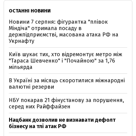
ОСТАННІ НОВИНИ
Новини 7 серпня: фігурантка "плівок
Міндіча" отримала посаду в
держпідприємстві, масована атака РФ на
Укрнафту
Київ шукає тих, хто відремонтує метро між
"Тараса Шевченко" і "Почайною" за 1,76
мільярда
В Україні за місяць скоротилися міжнародні
валютні резерви
НБУ покарав 21 фінустанову за порушення,
серед них Райффайзен
Нацбанк дозволив не визнавати дефолт
бізнесу на тлі атак РФ