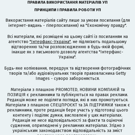
ПРАВИЛА ВИКОРИСТАННЯ МАТЕРІАЛІВ УП
ПРИНЦИПИ І ПРАВИЛА РОБОТИ УП
Використання матеріалів сайту лише за умови посилання (для
інтернет-видань - гіперпосилання) на "Економічну правду".
Всі матеріали, які розміщені на цьому сайті із посиланням на
агентство
"Інтерфакс-Україна"
, не підлягають подальшому
відтворенню та/чи розповсюдженню в будь-якій формі,
інакше як з письмового дозволу агентства "Інтерфакс-
Україна".
Будь-яке копіювання, передрук та відтворення фотографічних
творів та/або аудіовізуальних творів правовласника Getty
Images - суворо забороняється.
Матеріали з плашкою PROMOTED, НОВИНИ КОМПАНІЙ та
ПОЗИЦІЯ є рекламними та публікуються на правах реклами.
Редакція може не поділяти погляди, які в них промотуються.
Матеріали з плашкою СПЕЦПРОЄКТ та ЗА ПІДТРИМКИ також є
рекламними, проте редакція бере участь у підготовці цього
контенту і поділяє думки, висловлені у цих матеріалах.
Редакція не несе відповідальності за факти та оціночні
судження, оприлюднені у рекламних матеріалах. Згідно з
українським законодавством відповідальність за зміст