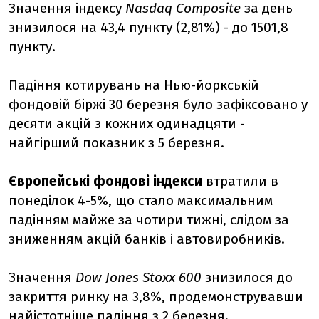
Значення індексу
Nasdaq Composite
за день
знизилося на 43,4 пункту (2,81%) - до 1501,8
пункту.
Падіння котирувань на Нью-йоркській
фондовій біржі 30 березня було зафіксовано у
десяти акцій з кожних одинадцяти -
найгірший показник з 5 березня.
Європейські фондові індекси
втратили в
понеділок 4-5%, що стало максимальним
падінням майже за чотири тижні, слідом за
зниженням акцій банків і автовиробників.
Значення
Dow Jones Stoxx 600
знизилося до
закриття ринку на 3,8%, продемонструвавши
найістотніше падіння з 2 березня.