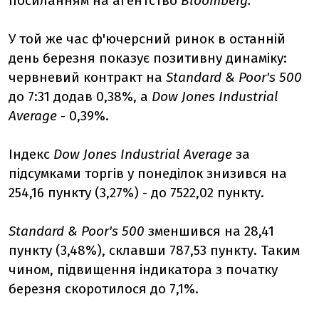
посиланням на агентство
Bloomberg.
У той же час ф'ючерсний ринок в останній
день березня показує позитивну динаміку:
червневий контракт на
Standard & Poor's 500
до 7:31 додав 0,38%, а
Dow Jones Industrial
Average
- 0,39%.
Індекс
Dow Jones Industrial Average
за
підсумками торгів у понеділок знизився на
254,16 пункту (3,27%) - до 7522,02 пункту.
Standard & Poor's 500
зменшився на 28,41
пункту (3,48%), склавши 787,53 пункту. Таким
чином, підвищення індикатора з початку
березня скоротилося до 7,1%.