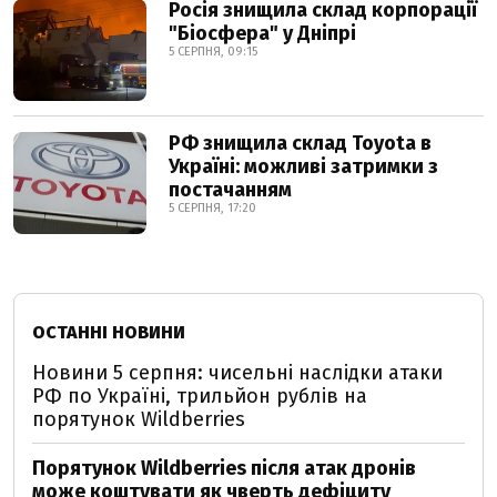
Росія знищила склад корпорації
"Біосфера" у Дніпрі
5 СЕРПНЯ, 09:15
РФ знищила склад Toyota в
Україні: можливі затримки з
постачанням
5 СЕРПНЯ, 17:20
ОСТАННІ НОВИНИ
Новини 5 серпня: чисельні наслідки атаки
РФ по Україні, трильйон рублів на
порятунок Wildberries
Порятунок Wildberries після атак дронів
може коштувати як чверть дефіциту