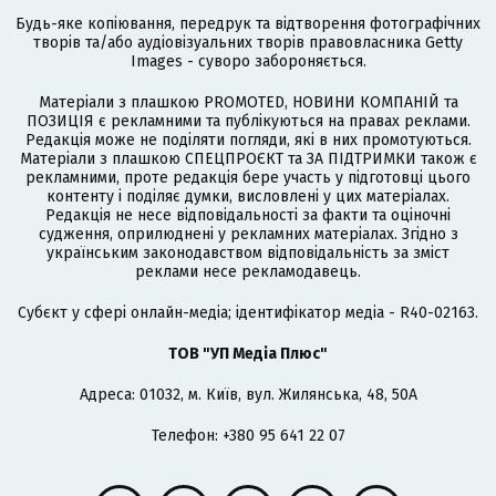
Будь-яке копіювання, передрук та відтворення фотографічних
творів та/або аудіовізуальних творів правовласника Getty
Images - суворо забороняється.
Матеріали з плашкою PROMOTED, НОВИНИ КОМПАНІЙ та
ПОЗИЦІЯ є рекламними та публікуються на правах реклами.
Редакція може не поділяти погляди, які в них промотуються.
Матеріали з плашкою СПЕЦПРОЄКТ та ЗА ПІДТРИМКИ також є
рекламними, проте редакція бере участь у підготовці цього
контенту і поділяє думки, висловлені у цих матеріалах.
Редакція не несе відповідальності за факти та оціночні
судження, оприлюднені у рекламних матеріалах. Згідно з
українським законодавством відповідальність за зміст
реклами несе рекламодавець.
Cубєкт у сфері онлайн-медіа; ідентифікатор медіа - R40-02163.
ТОВ "УП Медіа Плюс"
Адреса: 01032, м. Київ, вул. Жилянська, 48, 50А
Телефон: +380 95 641 22 07