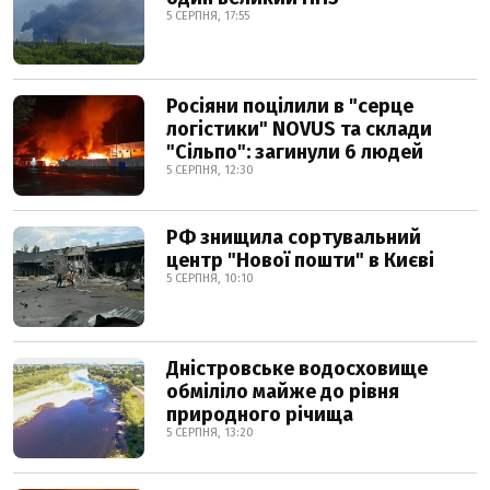
5 СЕРПНЯ, 17:55
Росіяни поцілили в "серце
логістики" NOVUS та склади
"Сільпо": загинули 6 людей
5 СЕРПНЯ, 12:30
РФ знищила сортувальний
центр "Нової пошти" в Києві
5 СЕРПНЯ, 10:10
Дністровське водосховище
обміліло майже до рівня
природного річища
5 СЕРПНЯ, 13:20