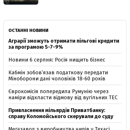
ОСТАННІ НОВИНИ
Аграрії зможуть отримати пільгові кредити
за програмою 5-7-9%
Новини 6 серпня: Росія нищить бізнес
Кабмін зобовʼязав податкову передати
Міноборони дані чоловіків 18-60 років
Єврокомісія попередила Румунію через
наміри відкласти відмову від вугільних ТЕС
Привласнення мільярдів Приватбанку:
справу Коломойського скерували до суду
Мегазавод з виробництва чипів у Техасі