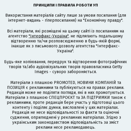
ПРИНЦИПИ І ПРАВИЛА РОБОТИ УП
Використання матеріалів сайту лише за умови посилання (для
інтернет-видань - гіперпосилання) на "Економічну правду".
Всі матеріали, які розміщені на цьому сайті із посиланням на
агентство
"Інтерфакс-Україна"
, не підлягають подальшому
відтворенню та/чи розповсюдженню в будь-якій формі,
інакше як з письмового дозволу агентства "Інтерфакс-
Україна".
Будь-яке копіювання, передрук та відтворення фотографічних
творів та/або аудіовізуальних творів правовласника Getty
Images - суворо забороняється.
Матеріали з плашкою PROMOTED, НОВИНИ КОМПАНІЙ та
ПОЗИЦІЯ є рекламними та публікуються на правах реклами.
Редакція може не поділяти погляди, які в них промотуються.
Матеріали з плашкою СПЕЦПРОЄКТ та ЗА ПІДТРИМКИ також є
рекламними, проте редакція бере участь у підготовці цього
контенту і поділяє думки, висловлені у цих матеріалах.
Редакція не несе відповідальності за факти та оціночні
судження, оприлюднені у рекламних матеріалах. Згідно з
українським законодавством відповідальність за зміст
реклами несе рекламодавець.