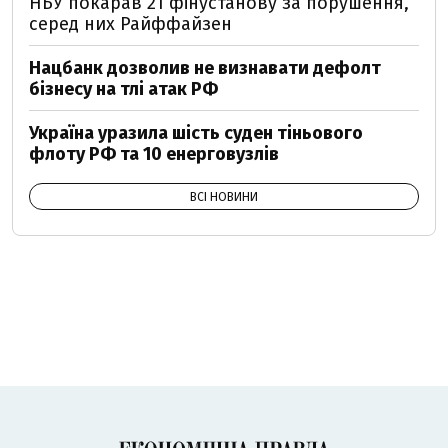
НБУ покарав 21 фінустанову за порушення,
серед них Райффайзен
Нацбанк дозволив не визнавати дефолт
бізнесу на тлі атак РФ
Україна уразила шість суден тіньового
флоту РФ та 10 енерговузлів
ВСІ НОВИНИ