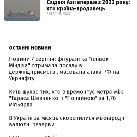
Східної Азії вперше з 2022 року:
хто країна-продавець
7 СЕРПНЯ, 13:35
ОСТАННІ НОВИНИ
Новини 7 серпня: фігурантка "плівок
Міндіча" отримала посаду в
держпідприємстві, масована атака РФ на
Укрнафту
Київ шукає тих, хто відремонтує метро між
"Тараса Шевченко" і "Почайною" за 1,76
мільярда
В Україні за місяць скоротилися міжнародні
валютні резерви