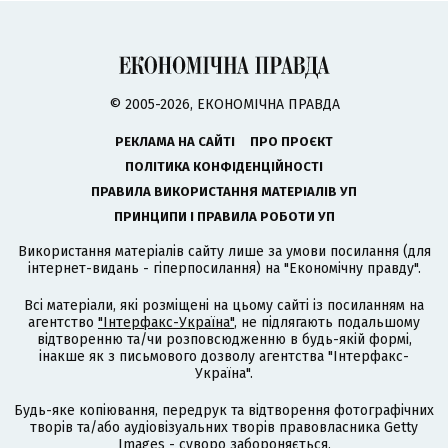
© 2005-2026, ЕКОНОМІЧНА ПРАВДА
РЕКЛАМА НА САЙТІ
ПРО ПРОЄКТ
ПОЛІТИКА КОНФІДЕНЦІЙНОСТІ
ПРАВИЛА ВИКОРИСТАННЯ МАТЕРІАЛІВ УП
ПРИНЦИПИ І ПРАВИЛА РОБОТИ УП
Використання матеріалів сайту лише за умови посилання (для
інтернет-видань - гіперпосилання) на "Економічну правду".
Всі матеріали, які розміщені на цьому сайті із посиланням на
агентство
"Інтерфакс-Україна"
, не підлягають подальшому
відтворенню та/чи розповсюдженню в будь-якій формі,
інакше як з письмового дозволу агентства "Інтерфакс-
Україна".
Будь-яке копіювання, передрук та відтворення фотографічних
творів та/або аудіовізуальних творів правовласника Getty
Images - суворо забороняється.