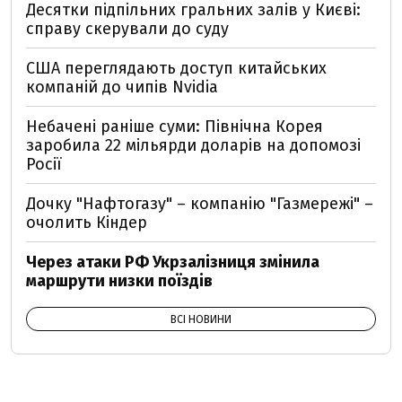
Десятки підпільних гральних залів у Києві:
справу скерували до суду
США переглядають доступ китайських
компаній до чипів Nvidia
Небачені раніше суми: Північна Корея
заробила 22 мільярди доларів на допомозі
Росії
Дочку "Нафтогазу" – компанію "Газмережі" –
очолить Кіндер
Через атаки РФ Укрзалізниця змінила
маршрути низки поїздів
ВСІ НОВИНИ