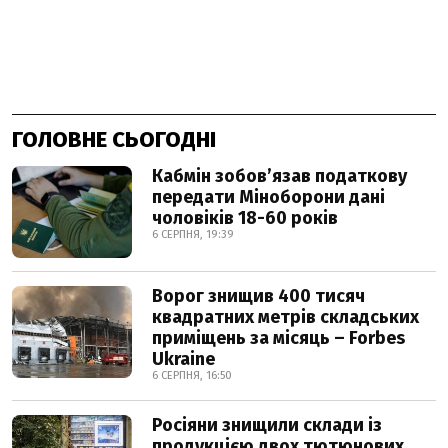
ГОЛОВНЕ СЬОГОДНІ
Кабмін зобовʼязав податкову
передати Міноборони дані
чоловіків 18-60 років
6 СЕРПНЯ, 19:39
Ворог знищив 400 тисяч
квадратних метрів складських
приміщень за місяць – Forbes
Ukraine
6 СЕРПНЯ, 16:50
Росіяни знищили склади із
продукцією двох тютюнових