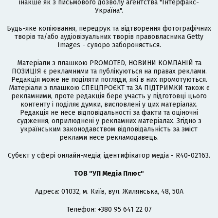
інакше як з письмового дозволу агентства "Інтерфакс-
Україна".
Будь-яке копіювання, передрук та відтворення фотографічних
творів та/або аудіовізуальних творів правовласника Getty
Images - суворо забороняється.
Матеріали з плашкою PROMOTED, НОВИНИ КОМПАНІЙ та
ПОЗИЦІЯ є рекламними та публікуються на правах реклами.
Редакція може не поділяти погляди, які в них промотуються.
Матеріали з плашкою СПЕЦПРОЄКТ та ЗА ПІДТРИМКИ також є
рекламними, проте редакція бере участь у підготовці цього
контенту і поділяє думки, висловлені у цих матеріалах.
Редакція не несе відповідальності за факти та оціночні
судження, оприлюднені у рекламних матеріалах. Згідно з
українським законодавством відповідальність за зміст
реклами несе рекламодавець.
Cубєкт у сфері онлайн-медіа; ідентифікатор медіа - R40-02163.
ТОВ "УП Медіа Плюс"
Адреса: 01032, м. Київ, вул. Жилянська, 48, 50А
Телефон: +380 95 641 22 07