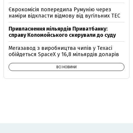
Єврокомісія попередила Румунію через
наміри відкласти відмову від вугільних ТЕС
Привласнення мільярдів Приватбанку:
справу Коломойського скерували до суду
Мегазавод з виробництва чипів у Техасі
обійдеться SpaceX у 16,8 мільярдів доларів
ВСІ НОВИНИ