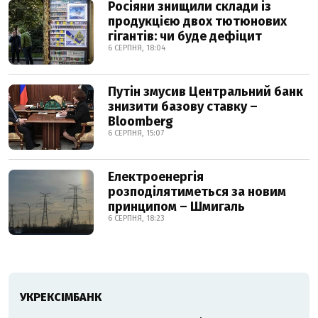
Росіяни знищили склади із
продукцією двох тютюнових
гігантів: чи буде дефіцит
6 СЕРПНЯ, 18:04
Путін змусив Центральний банк
знизити базову ставку –
Bloomberg
6 СЕРПНЯ, 15:07
Електроенергія
розподілятиметься за новим
принципом – Шмигаль
6 СЕРПНЯ, 18:23
УКРЕКСІМБАНК