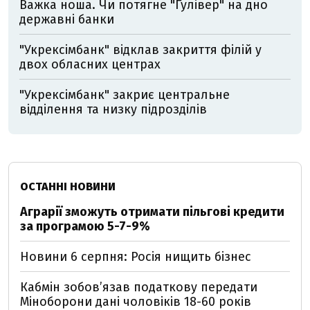
Важка ноша. Чи потягне "Гулівер" на дно
державні банки
"Укрексімбанк" відклав закриття філій у
двох обласних центрах
"Укрексімбанк" закриє центральне
відділення та низку підрозділів
ОСТАННІ НОВИНИ
Аграрії зможуть отримати пільгові кредити
за програмою 5-7-9%
Новини 6 серпня: Росія нищить бізнес
Кабмін зобовʼязав податкову передати
Міноборони дані чоловіків 18-60 років