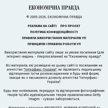
© 2005-2026, ЕКОНОМІЧНА ПРАВДА
РЕКЛАМА НА САЙТІ
ПРО ПРОЄКТ
ПОЛІТИКА КОНФІДЕНЦІЙНОСТІ
ПРАВИЛА ВИКОРИСТАННЯ МАТЕРІАЛІВ УП
ПРИНЦИПИ І ПРАВИЛА РОБОТИ УП
Використання матеріалів сайту лише за умови посилання (для
інтернет-видань - гіперпосилання) на "Економічну правду".
Всі матеріали, які розміщені на цьому сайті із посиланням на
агентство
"Інтерфакс-Україна"
, не підлягають подальшому
відтворенню та/чи розповсюдженню в будь-якій формі,
інакше як з письмового дозволу агентства "Інтерфакс-
Україна".
Будь-яке копіювання, передрук та відтворення фотографічних
творів та/або аудіовізуальних творів правовласника Getty
Images - суворо забороняється.
Матеріали з плашкою PROMOTED, НОВИНИ КОМПАНІЙ та