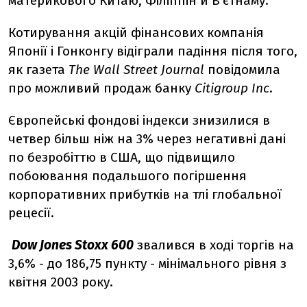
материкового Китаю, Філіппін й В'єтнаму.
Котирування акцій фінансових компанія
Японії і Гонконгу відіграли падіння після того,
як газета
The Wall Street Journal
повідомила
про можливий продаж банку
Citigroup Inc
.
Європейські фондові індекси знизилися в
четвер більш ніж на 3% через негативні дані
по безробіттю в США, що підвищило
побоювання подальшого погіршення
корпоративних прибутків на тлі глобальної
рецесії.
Dow Jones Stoxx 600
звалився в ході торгів на
3,6% - до 186,75 пункту - мінімального рівня з
квітня 2003 року.