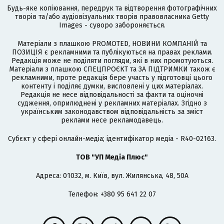
Будь-яке копіювання, передрук та відтворення фотографічних
творів та/або аудіовізуальних творів правовласника Getty
Images - суворо забороняється.
Матеріали з плашкою PROMOTED, НОВИНИ КОМПАНІЙ та
ПОЗИЦІЯ є рекламними та публікуються на правах реклами.
Редакція може не поділяти погляди, які в них промотуються.
Матеріали з плашкою СПЕЦПРОЄКТ та ЗА ПІДТРИМКИ також є
рекламними, проте редакція бере участь у підготовці цього
контенту і поділяє думки, висловлені у цих матеріалах.
Редакція не несе відповідальності за факти та оціночні
судження, оприлюднені у рекламних матеріалах. Згідно з
українським законодавством відповідальність за зміст
реклами несе рекламодавець.
Cубєкт у сфері онлайн-медіа; ідентифікатор медіа - R40-02163.
ТОВ "УП Медіа Плюс"
Адреса: 01032, м. Київ, вул. Жилянська, 48, 50А
Телефон: +380 95 641 22 07