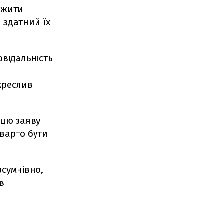
ежити
 здатний їх
відальність
дкреслив
 цю заяву
 варто бути
зсумнівно,
ав