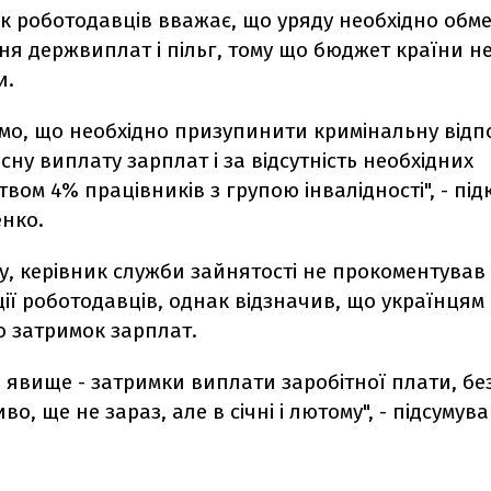
к роботодавців вважає, що уряду необхідно обм
я держвиплат і пільг, тому що бюджет країни не
и.
мо, що необхідно призупинити кримінальну відпо
сну виплату зарплат і за відсутність необхідних
вом 4% працівників з групою інвалідності", - пі
нко.
у, керівник служби зайнятості не прокоментував
ї роботодавців, однак відзначив, що українцям
о затримок зарплат.
 явище - затримки виплати заробітної плати, бе
о, ще не зараз, але в січні і лютому", - підсумув