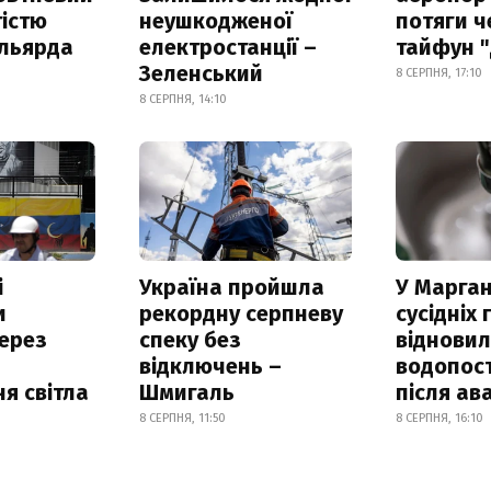
істю
неушкодженої
потяги ч
ільярда
електростанції –
тайфун 
Зеленський
8 СЕРПНЯ, 17:10
8 СЕРПНЯ, 14:10
і
Україна пройшла
У Марган
и
рекордну серпневу
сусідніх
ерез
спеку без
віднови
відключень –
водопос
я світла
Шмигаль
після ава
8 СЕРПНЯ, 11:50
8 СЕРПНЯ, 16:10