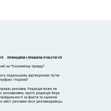
УП
ПРИНЦИПИ І ПРАВИЛА РОБОТИ УП
я) на "Економічну правду".
гають подальшому відтворенню та/чи
терфакс-Україна".
равах реклами. Редакція може не
 є рекламними, проте редакція бере
дповідальності за факти та оціночні
за зміст реклами несе рекламодавець.