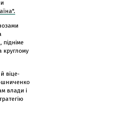
ни
аїна".
гнозами
а
 підніме
а круглому
й віце-
рошниченко
м влади і
тратегію