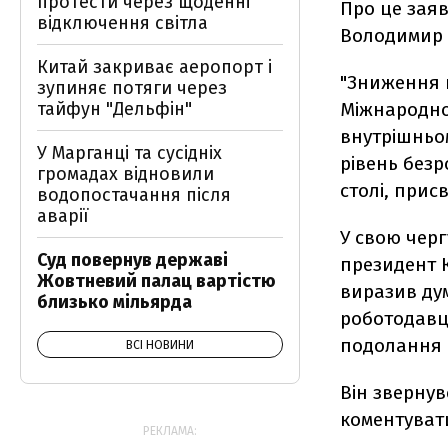
протести через щоденні
Про це заяв
відключення світла
Володимир 
Китай закриває аеропорт і
"Зниження ц
зупиняє потяги через
тайфун "Дельфін"
Міжнародно
внутрішньом
У Марганці та сусідніх
рівень безр
громадах відновили
столі, прис
водопостачання після
аварії
У свою чер
Суд повернув державі
президент 
Жовтневий палац вартістю
виразив дум
близько мільярда
роботодавц
подолання н
ВСІ НОВИНИ
Він звернув
коментувати
РЕКЛАМА: