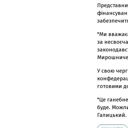
Представни
фінансуванн
забезпечит
"Ми вважає
за несвоєча
законодавст
Мирошниче
У свою черг
конфедераці
готовими д
"Це ганебне
буде. Можлив
Галицький.