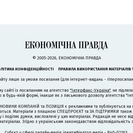
© 2005-2026, ЕКОНОМІЧНА ПРАВДА
ЛІТИКА КОНФІДЕНЦІЙНОСТІ
ПРАВИЛА ВИКОРИСТАННЯ МАТЕРІАЛІВ 
айту лише за умови посилання (для інтернет-видань - гіперпосиланн
му сайті із посиланням на агентство
"Інтерфакс-Україна"
, не підля
 будь-якій формі, інакше як з письмового дозволу агентства "Ін
НОВИНИ КОМПАНІЙ та ПОЗИЦІЯ є рекламними та публікуються на п
туються. Матеріали з плашкою СПЕЦПРОЄКТ та ЗА ПІДТРИМКИ також
 і поділяє думки, висловлені у цих матеріалах. Редакція не несе ві
атеріалах. Згідно з українським законодавством відповідальність 
Cубєкт у сфері онлайн-медіа; ідентифікатор медіа - R40-02163.