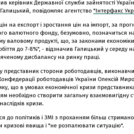
ив керівник Державної служби зайнятості Украї
Галицький, повідомляє агентство
"Інтерфакс Укр
ін на експорт і зростання цін на імпорт, за про
го валютного фонду, безумовно, позначиться н
у валовому продукті, що, за законами економіки,
обіття до 7-8%", - відзначив Галицький у середу н
вяченому дисбалансу на ринку праці.
гу представник сторони роботодавців, виконавчи
Конфедерації роботодавців України Олексій Ми
ку, що в умовах економічної кризи представника
ям необхідно створити загальну взаємовигідну с
аслідків кризи.
ся до політиків і ЗМІ з проханням більш стримано
 кризові явища і "не розпалювати ситуацію".