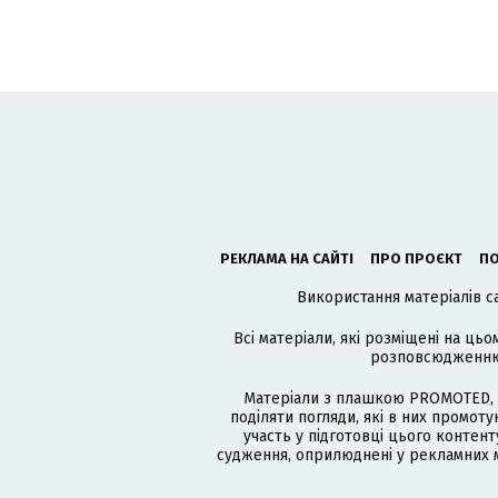
РЕКЛАМА НА САЙТІ
ПРО ПРОЄКТ
ПО
Використання матеріалів с
Всі матеріали, які розміщені на цьо
розповсюдженню в
Матеріали з плашкою PROMOTED, 
поділяти погляди, які в них промо
участь у підготовці цього контенту
судження, оприлюднені у рекламних м