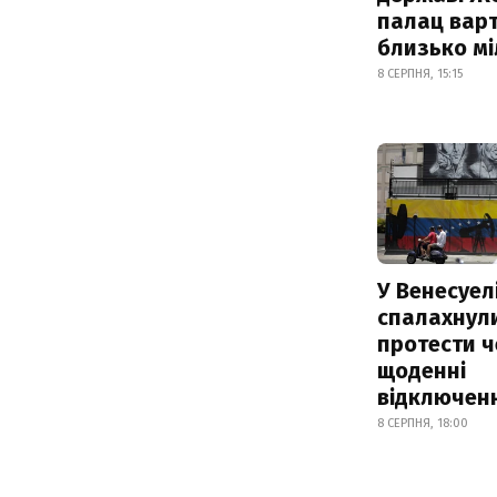
палац варт
близько м
8 СЕРПНЯ, 15:15
У Венесуел
спалахнул
протести ч
щоденні
відключенн
8 СЕРПНЯ, 18:00