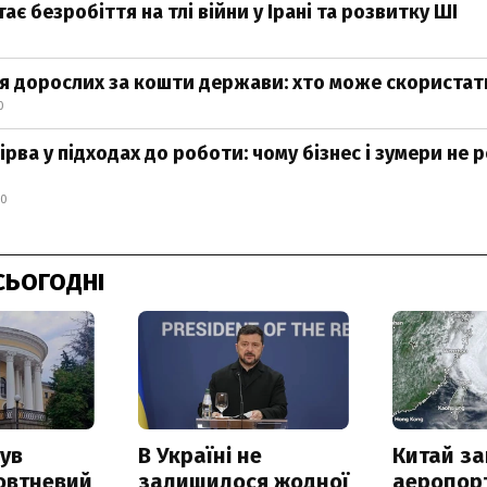
тає безробіття на тлі війни у Ірані та розвитку ШІ
я дорослих за кошти держави: хто може скористати
0
рва у підходах до роботи: чому бізнес і зумери не 
00
СЬОГОДНІ
ув
В Україні не
Китай з
овтневий
залишилося жодної
аеропорт