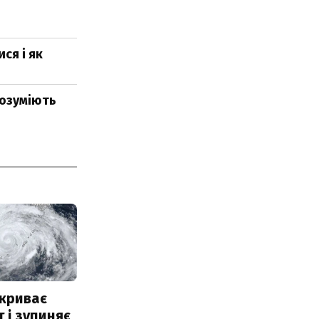
ся і як
розуміють
акриває
 і зупиняє