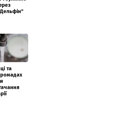
ерез
"Дельфін"
ці та
 громадах
ли
тачання
рії