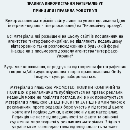
ПРАВИЛА ВИКОРИСТАННЯ МАТЕРІАЛІВ УП
ПРИНЦИПИ І ПРАВИЛА РОБОТИ УП
Використання матеріалів сайту лише за умови посилання (для
інтернет-видань - гіперпосилання) на "Економічну правду".
Всі матеріали, які розміщені на цьому сайті із посиланням на
агентство
"Інтерфакс-Україна"
, не підлягають подальшому
відтворенню та/чи розповсюдженню в будь-якій формі,
інакше як з письмового дозволу агентства "Інтерфакс-
Україна".
Будь-яке копіювання, передрук та відтворення фотографічних
творів та/або аудіовізуальних творів правовласника Getty
Images - суворо забороняється.
Матеріали з плашкою PROMOTED, НОВИНИ КОМПАНІЙ та
ПОЗИЦІЯ є рекламними та публікуються на правах реклами.
Редакція може не поділяти погляди, які в них промотуються.
Матеріали з плашкою СПЕЦПРОЄКТ та ЗА ПІДТРИМКИ також є
рекламними, проте редакція бере участь у підготовці цього
контенту і поділяє думки, висловлені у цих матеріалах.
Редакція не несе відповідальності за факти та оціночні
судження, оприлюднені у рекламних матеріалах. Згідно з
українським законодавством відповідальність за зміст