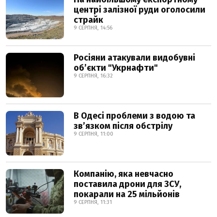
центрі залізної руди оголосили
страйк
9 СЕРПНЯ, 14:56
Росіяни атакували видобувні
обʼєкти "Укрнафти"
9 СЕРПНЯ, 16:32
В Одесі проблеми з водою та
звʼязком після обстрілу
9 СЕРПНЯ, 11:00
Компанію, яка невчасно
поставила дрони для ЗСУ,
покарали на 25 мільйонів
9 СЕРПНЯ, 11:31