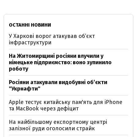
ОСТАННІ НОВИНИ
У Харкові ворог атакував обʼєкт
інфраструктури
На Житомирщині росіяни влучили у
німецьке підприємство: воно зупинило
роботу
Росіяни атакували видобувні обʼєкти
"Укрнафти"
Apple тестує китайську пам'ять для iPhone
та MacBook через дефіцит
На найбільшому експортному центрі
залізної руди оголосили страйк