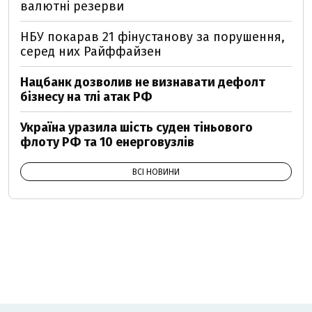
валютні резерви
НБУ покарав 21 фінустанову за порушення,
серед них Райффайзен
Нацбанк дозволив не визнавати дефолт
бізнесу на тлі атак РФ
Україна уразила шість суден тіньового
флоту РФ та 10 енерговузлів
ВСІ НОВИНИ