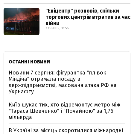
"Епіцентр" розповів, скільки
торгових центрів втратив за час
війни
7 СЕРПНЯ, 11:56
ОСТАННІ НОВИНИ
Новини 7 серпня: фігурантка "плівок
Міндіча" отримала посаду в
держпідприємстві, масована атака РФ на
Укрнафту
Київ шукає тих, хто відремонтує метро між
"Тараса Шевченко" і "Почайною" за 1,76
мільярда
В Україні за місяць скоротилися міжнародні