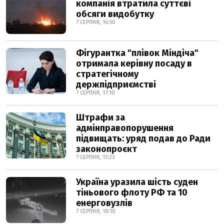
компанія втратила суттєві
обсяги видобутку
7 СЕРПНЯ, 16:50
Фігурантка "плівок Міндіча"
отримала керівну посаду в
стратегічному
держпідприємстві
7 СЕРПНЯ, 17:10
Штрафи за
адмінправопорушення
підвищать: уряд подав до Ради
законопроєкт
7 СЕРПНЯ, 11:23
Україна уразила шість суден
тіньового флоту РФ та 10
енерговузлів
7 СЕРПНЯ, 18:10