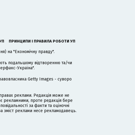
УП
ПРИНЦИПИ І ПРАВИЛА РОБОТИ УП
я) на "Економічну правду".
гають подальшому відтворенню та/чи
терфакс-Україна".
равовласника Getty Images - суворо
равах реклами. Редакція може не
 є рекламними, проте редакція бере
дповідальності за факти та оціночні
за зміст реклами несе рекламодавець.