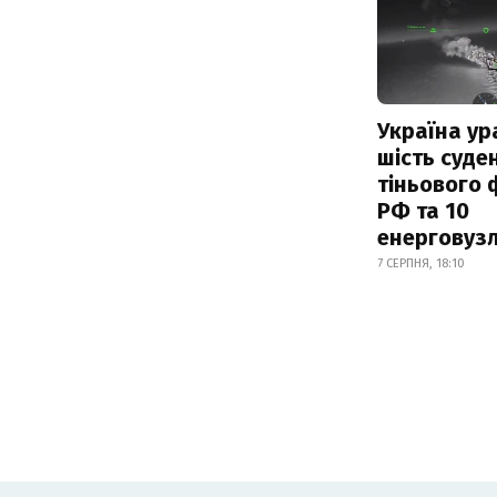
Україна ур
шість суде
тіньового 
РФ та 10
енерговузл
7 СЕРПНЯ, 18:10