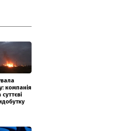
увала
: компанія
 суттєві
идобутку