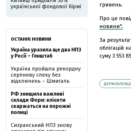
Китайці придбали 50%
гривень.
української фондової біржі
Про це пов
новини".
ОСТАННІ НОВИНИ
За результа
облігацій на
Україна уразила ще два НПЗ
суму 3 553
у Росії – Генштаб
Україна пройшла рекордну
серпневу спеку без
відключень – Шмигаль
ДЕРЖОБЛІГАЦІ
РФ знищила важливі
склади Фори: клієнти
скаржаться на порожні
полиці
Сизранський НПЗ знову