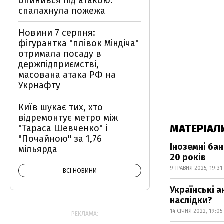
опинився під атакою:
спалахнула пожежа
Новини 7 серпня:
фігурантка "плівок Міндіча"
отримала посаду в
держпідприємстві,
масована атака РФ на
Укрнафту
Київ шукає тих, хто
відремонтує метро між
МАТЕРІАЛ
"Тараса Шевченко" і
"Почайною" за 1,76
Іноземні бан
мільярда
20 років
9 ТРАВНЯ 2025, 19:31
ВСІ НОВИНИ
Українські а
наслідки?
14 СІЧНЯ 2022, 19:05
РЕКЛАМА: