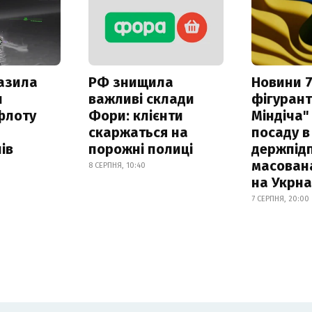
азила
РФ знищила
Новини 7
н
важливі склади
фігурант
флоту
Фори: клієнти
Міндіча"
скаржаться на
посаду в
ів
порожні полиці
держпідп
масован
8 СЕРПНЯ, 10:40
на Укрн
7 СЕРПНЯ, 20:00