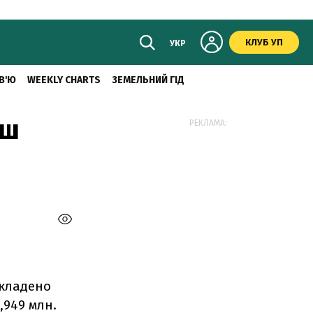
КЛУБ УП
УКР
В'Ю
WEEKLY CHARTS
ЗЕМЕЛЬНИЙ ГІД
ьш
РЕКЛАМА:
укладено
,949 млн.