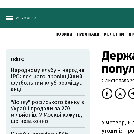
УСІ РОЗДІЛИ
НОВИНИ
ПУБЛІКАЦІЇ
КОЛОНКИ
ІН
Держа
ПФТС
попу
Народному клубу – народне
IPO: для чого провінційний
7 ЛИСТОПАДА 200
футбольний клуб розміщує
акції
"Дочку" російського банку в
Україні продали за 270
мільйонів. У Москві кажуть,
що незаконно
У четвер, 6
угоди із пр