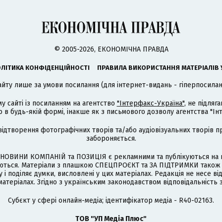
© 2005-2026, ЕКОНОМІЧНА ПРАВДА
ЛІТИКА КОНФІДЕНЦІЙНОСТІ
ПРАВИЛА ВИКОРИСТАННЯ МАТЕРІАЛІВ 
айту лише за умови посилання (для інтернет-видань - гіперпосиланн
му сайті із посиланням на агентство
"Інтерфакс-Україна"
, не підля
 будь-якій формі, інакше як з письмового дозволу агентства "Ін
відтворення фотографічних творів та/або аудіовізуальних творів п
забороняється.
НОВИНИ КОМПАНІЙ та ПОЗИЦІЯ є рекламними та публікуються на п
туються. Матеріали з плашкою СПЕЦПРОЄКТ та ЗА ПІДТРИМКИ також
 і поділяє думки, висловлені у цих матеріалах. Редакція не несе ві
атеріалах. Згідно з українським законодавством відповідальність 
Cубєкт у сфері онлайн-медіа; ідентифікатор медіа - R40-02163.
ТОВ "УП Медіа Плюс"