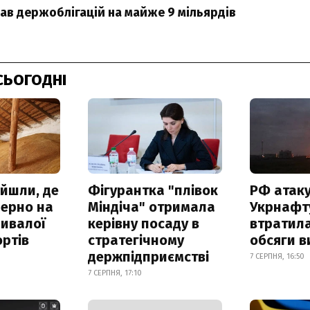
ав держоблігацій на майже 9 мільярдів
СЬОГОДНІ
айшли, де
Фігурантка "плівок
РФ атак
зерно на
Міндіча" отримала
Укрнафту
ривалої
керівну посаду в
втратила
ртів
стратегічному
обсяги в
держпідприємстві
7 СЕРПНЯ, 16:50
7 СЕРПНЯ, 17:10