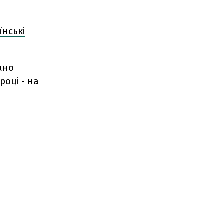
їнські
ано
році - на