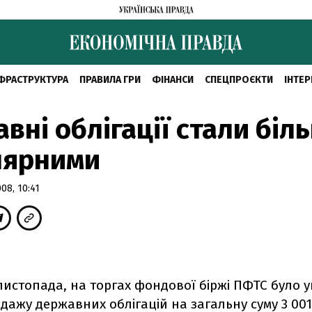
ФРАСТРУКТУРА
ПРАВИЛА ГРИ
ФІНАНСИ
СПЕЦПРОЄКТИ
ІНТЕР
вні облігації стали біл
лярними
8, 10:41
 листопада, на торгах фондової біржі ПФТС було 
одажу державних облігацій на загальну суму 3 001