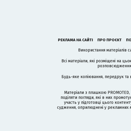
РЕКЛАМА НА САЙТІ
ПРО ПРОЄКТ
ПО
Використання матеріалів с
Всі матеріали, які розміщені на цьо
розповсюдженню в
Будь-яке копіювання, передрук та 
Матеріали з плашкою PROMOTED, 
поділяти погляди, які в них промо
участь у підготовці цього контенту
судження, оприлюднені у рекламних м