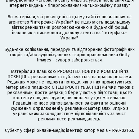
Використання матеріалів сайту лише за умови посилання (для
інтернет-видань - гіперпосилання) на "Економічну правду".
Всі матеріали, які розміщені на цьому сайті із посиланням на
агентство
"Інтерфакс-Україна"
, не підлягають подальшому
відтворенню та/чи розповсюдженню в будь-якій формі,
інакше як з письмового дозволу агентства "Інтерфакс-
Україна".
Будь-яке копіювання, передрук та відтворення фотографічних
творів та/або аудіовізуальних творів правовласника Getty
Images - суворо забороняється.
Матеріали з плашкою PROMOTED, НОВИНИ КОМПАНІЙ та
ПОЗИЦІЯ є рекламними та публікуються на правах реклами.
Редакція може не поділяти погляди, які в них промотуються.
Матеріали з плашкою СПЕЦПРОЄКТ та ЗА ПІДТРИМКИ також є
рекламними, проте редакція бере участь у підготовці цього
контенту і поділяє думки, висловлені у цих матеріалах.
Редакція не несе відповідальності за факти та оціночні
судження, оприлюднені у рекламних матеріалах. Згідно з
українським законодавством відповідальність за зміст
реклами несе рекламодавець.
Cубєкт у сфері онлайн-медіа; ідентифікатор медіа - R40-02163.