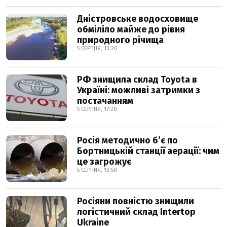
Дністровське водосховище
обміліло майже до рівня
природного річища
5 СЕРПНЯ, 13:20
РФ знищила склад Toyota в
Україні: можливі затримки з
постачанням
5 СЕРПНЯ, 17:20
Росія методично б’є по
Бортницькій станції аерації: чим
це загрожує
5 СЕРПНЯ, 13:50
Росіяни повністю знищили
логістичний склад Intertop
Ukraine