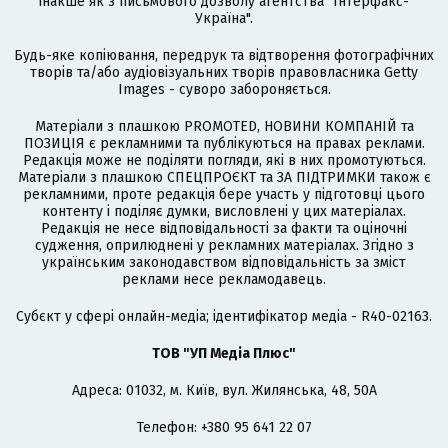
інакше як з письмового дозволу агентства "Інтерфакс-
Україна".
Будь-яке копіювання, передрук та відтворення фотографічних
творів та/або аудіовізуальних творів правовласника Getty
Images - суворо забороняється.
Матеріали з плашкою PROMOTED, НОВИНИ КОМПАНІЙ та
ПОЗИЦІЯ є рекламними та публікуються на правах реклами.
Редакція може не поділяти погляди, які в них промотуються.
Матеріали з плашкою СПЕЦПРОЄКТ та ЗА ПІДТРИМКИ також є
рекламними, проте редакція бере участь у підготовці цього
контенту і поділяє думки, висловлені у цих матеріалах.
Редакція не несе відповідальності за факти та оціночні
судження, оприлюднені у рекламних матеріалах. Згідно з
українським законодавством відповідальність за зміст
реклами несе рекламодавець.
Cубєкт у сфері онлайн-медіа; ідентифікатор медіа - R40-02163.
ТОВ "УП Медіа Плюс"
Адреса: 01032, м. Київ, вул. Жилянська, 48, 50А
Телефон: +380 95 641 22 07