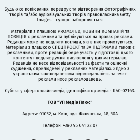
Будь-яке копіювання, передрук та відтворення фотографічних
творів та/або аудіовізуальних творів правовласника Getty
Images - суворо забороняється.
Матеріали з плашкою PROMOTED, НОВИНИ КОМПАНІЙ та
ПОЗИЦІЯ є рекламними та публікуються на правах реклами.
Редакція може не поділяти погляди, які в них промотуються.
Матеріали з плашкою СПЕЦПРОЄКТ та ЗА ПІДТРИМКИ також є
рекламними, проте редакція бере участь у підготовці цього
контенту і поділяє думки, висловлені у цих матеріалах.
Редакція не несе відповідальності за факти та оціночні
судження, оприлюднені у рекламних матеріалах. Згідно з
українським законодавством відповідальність за зміст
реклами несе рекламодавець.
Cубєкт у сфері онлайн-медіа; ідентифікатор медіа - R40-02163.
ТОВ "УП Медіа Плюс"
Адреса: 01032, м. Київ, вул. Жилянська, 48, 50А
Телефон: +380 95 641 22 07