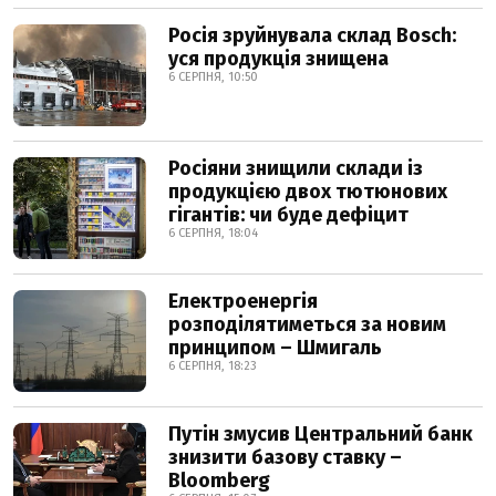
Росія зруйнувала склад Bosch:
уся продукція знищена
6 СЕРПНЯ, 10:50
Росіяни знищили склади із
продукцією двох тютюнових
гігантів: чи буде дефіцит
6 СЕРПНЯ, 18:04
Електроенергія
розподілятиметься за новим
принципом – Шмигаль
6 СЕРПНЯ, 18:23
Путін змусив Центральний банк
знизити базову ставку –
Bloomberg