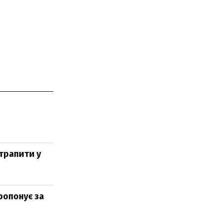
отрапити у
ропонує за