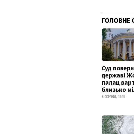
ГОЛОВНЕ 
Суд поверн
державі Ж
палац варт
близько м
8 СЕРПНЯ, 15:15