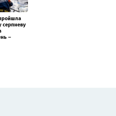
 пройшла
у серпневу
з
нь –
ь