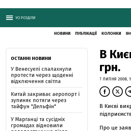
УСІ РОЗДІЛИ
НОВИНИ
ПУБЛІКАЦІЇ
КОЛОНКИ
ІН
В Киє
ОСТАННІ НОВИНИ
грн.
У Венесуелі спалахнули
протести через щоденні
7 ЛИПНЯ 2008, 1
відключення світла
Китай закриває аеропорт і
зупиняє потяги через
В Києві вик
тайфун "Дельфін"
підприємств
У Марганці та сусідніх
громадах відновили
Про це зая