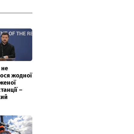
 не
ося жодної
женої
танції –
кий