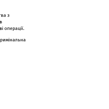
тва з
в
і операції.
кримінальна