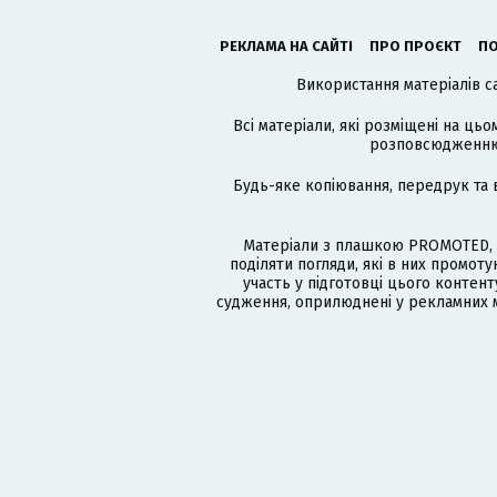
РЕКЛАМА НА САЙТІ
ПРО ПРОЄКТ
ПО
Використання матеріалів с
Всі матеріали, які розміщені на цьо
розповсюдженню в
Будь-яке копіювання, передрук та 
Матеріали з плашкою PROMOTED, 
поділяти погляди, які в них промо
участь у підготовці цього контенту
судження, оприлюднені у рекламних м