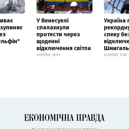
риває
У Венесуелі
Україна
 зупиняє
спалахнули
рекордн
ез
протести через
спеку бе
ельфін"
щоденні
відключе
відключення світла
Шмигал
8 СЕРПНЯ, 18:00
8 СЕРПНЯ, 11:50