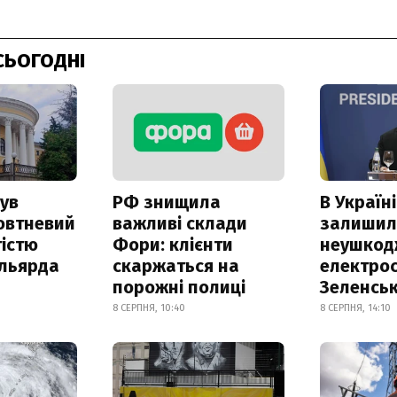
СЬОГОДНІ
ув
РФ знищила
В Україні
овтневий
важливі склади
залишил
істю
Фори: клієнти
неушкод
ільярда
скаржаться на
електрос
порожні полиці
Зеленсь
8 СЕРПНЯ, 10:40
8 СЕРПНЯ, 14:10