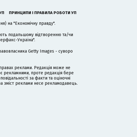
УП
ПРИНЦИПИ І ПРАВИЛА РОБОТИ УП
я) на "Економічну правду".
гають подальшому відтворенню та/чи
терфакс-Україна".
равовласника Getty Images - суворо
равах реклами. Редакція може не
 є рекламними, проте редакція бере
дповідальності за факти та оціночні
за зміст реклами несе рекламодавець.