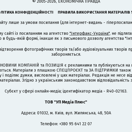
© 2005-2026, ЕКОНОМІЧНА ПРАВДА
ЛІТИКА КОНФІДЕНЦІЙНОСТІ
ПРАВИЛА ВИКОРИСТАННЯ МАТЕРІАЛІВ 
айту лише за умови посилання (для інтернет-видань - гіперпосиланн
му сайті із посиланням на агентство
"Інтерфакс-Україна"
, не підля
 будь-якій формі, інакше як з письмового дозволу агентства "Ін
відтворення фотографічних творів та/або аудіовізуальних творів п
забороняється.
НОВИНИ КОМПАНІЙ та ПОЗИЦІЯ є рекламними та публікуються на п
туються. Матеріали з плашкою СПЕЦПРОЄКТ та ЗА ПІДТРИМКИ також
 і поділяє думки, висловлені у цих матеріалах. Редакція не несе ві
атеріалах. Згідно з українським законодавством відповідальність 
Cубєкт у сфері онлайн-медіа; ідентифікатор медіа - R40-02163.
ТОВ "УП Медіа Плюс"
Адреса: 01032, м. Київ, вул. Жилянська, 48, 50А
Телефон: +380 95 641 22 07