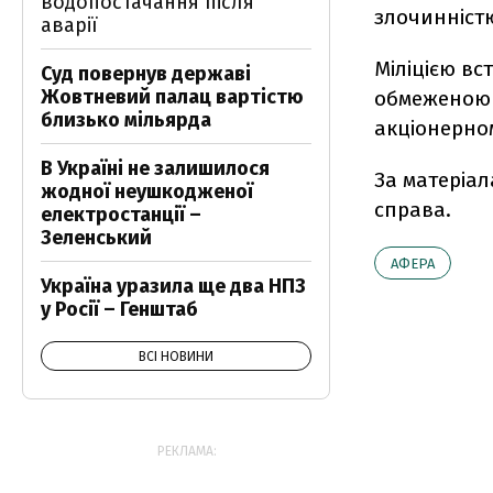
водопостачання після
злочинністю
аварії
Міліцією вс
Суд повернув державі
Жовтневий палац вартістю
обмеженою в
близько мільярда
акціонерном
В Україні не залишилося
За матеріа
жодної неушкодженої
справа.
електростанції –
Зеленський
АФЕРА
Україна уразила ще два НПЗ
у Росії – Генштаб
ВСІ НОВИНИ
РЕКЛАМА: