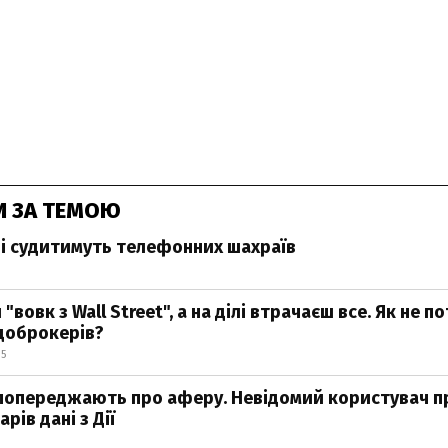
И ЗА ТЕМОЮ
і судитимуть телефонних шахраїв
 "вовк з Wall Street", а на ділі втрачаєш все. Як не п
доброкерів?
15
попереджають про аферу. Невідомий користувач п
рів дані з Дії