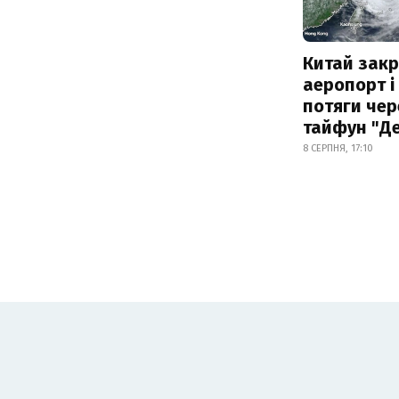
Китай зак
аеропорт і
потяги чер
тайфун "Д
8 СЕРПНЯ, 17:10