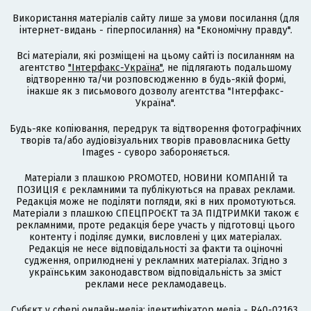
Використання матеріалів сайту лише за умови посилання (для
інтернет-видань - гіперпосилання) на "Економічну правду".
Всі матеріали, які розміщені на цьому сайті із посиланням на
агентство
"Інтерфакс-Україна"
, не підлягають подальшому
відтворенню та/чи розповсюдженню в будь-якій формі,
інакше як з письмового дозволу агентства "Інтерфакс-
Україна".
Будь-яке копіювання, передрук та відтворення фотографічних
творів та/або аудіовізуальних творів правовласника Getty
Images - суворо забороняється.
Матеріали з плашкою PROMOTED, НОВИНИ КОМПАНІЙ та
ПОЗИЦІЯ є рекламними та публікуються на правах реклами.
Редакція може не поділяти погляди, які в них промотуються.
Матеріали з плашкою СПЕЦПРОЄКТ та ЗА ПІДТРИМКИ також є
рекламними, проте редакція бере участь у підготовці цього
контенту і поділяє думки, висловлені у цих матеріалах.
Редакція не несе відповідальності за факти та оціночні
судження, оприлюднені у рекламних матеріалах. Згідно з
українським законодавством відповідальність за зміст
реклами несе рекламодавець.
Cубєкт у сфері онлайн-медіа; ідентифікатор медіа - R40-02163.