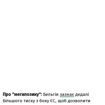
Про "мегапозику":
Бельгія
зазнає
дедалі
більшого тиску з боку ЄС, щоб дозволити