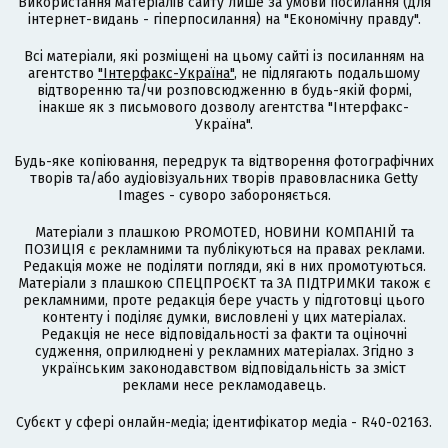
Використання матеріалів сайту лише за умови посилання (для
інтернет-видань - гіперпосилання) на "Економічну правду".
Всі матеріали, які розміщені на цьому сайті із посиланням на
агентство
"Інтерфакс-Україна"
, не підлягають подальшому
відтворенню та/чи розповсюдженню в будь-якій формі,
інакше як з письмового дозволу агентства "Інтерфакс-
Україна".
Будь-яке копіювання, передрук та відтворення фотографічних
творів та/або аудіовізуальних творів правовласника Getty
Images - суворо забороняється.
Матеріали з плашкою PROMOTED, НОВИНИ КОМПАНІЙ та
ПОЗИЦІЯ є рекламними та публікуються на правах реклами.
Редакція може не поділяти погляди, які в них промотуються.
Матеріали з плашкою СПЕЦПРОЄКТ та ЗА ПІДТРИМКИ також є
рекламними, проте редакція бере участь у підготовці цього
контенту і поділяє думки, висловлені у цих матеріалах.
Редакція не несе відповідальності за факти та оціночні
судження, оприлюднені у рекламних матеріалах. Згідно з
українським законодавством відповідальність за зміст
реклами несе рекламодавець.
Cубєкт у сфері онлайн-медіа; ідентифікатор медіа - R40-02163.