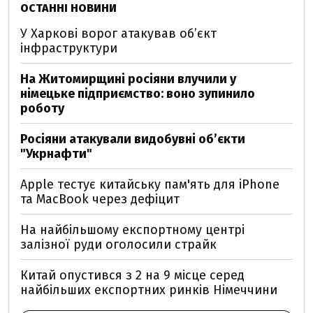
ОСТАННІ НОВИНИ
У Харкові ворог атакував обʼєкт
інфраструктури
На Житомирщині росіяни влучили у
німецьке підприємство: воно зупинило
роботу
Росіяни атакували видобувні обʼєкти
"Укрнафти"
Apple тестує китайську пам'ять для iPhone
та MacBook через дефіцит
На найбільшому експортному центрі
залізної руди оголосили страйк
Китай опустився з 2 на 9 місце серед
найбільших експортних ринків Німеччини