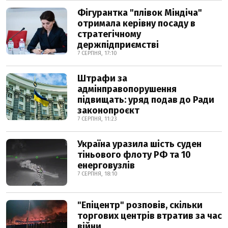
Фігурантка "плівок Міндіча"
отримала керівну посаду в
стратегічному
держпідприємстві
7 СЕРПНЯ, 17:10
Штрафи за
адмінправопорушення
підвищать: уряд подав до Ради
законопроєкт
7 СЕРПНЯ, 11:23
Україна уразила шість суден
тіньового флоту РФ та 10
енерговузлів
7 СЕРПНЯ, 18:10
"Епіцентр" розповів, скільки
торгових центрів втратив за час
війни