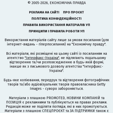
© 2005-2026, ЕКОНОМІЧНА ПРАВДА
РЕКЛАМА НА САЙТІ
ПРО ПРОЄКТ
ПОЛІТИКА КОНФІДЕНЦІЙНОСТІ
ПРАВИЛА ВИКОРИСТАННЯ МАТЕРІАЛІВ УП
ПРИНЦИПИ І ПРАВИЛА РОБОТИ УП
Використання матеріалів сайту лише за умови посилання (для
інтернет-видань - гіперпосилання) на "Економічну правду".
Всі матеріали, які розміщені на цьому сайті із посиланням на
агентство
"Інтерфакс-Україна"
, не підлягають подальшому
відтворенню та/чи розповсюдженню в будь-якій формі,
інакше як з письмового дозволу агентства "Інтерфакс-
Україна".
Будь-яке копіювання, передрук та відтворення фотографічних
творів та/або аудіовізуальних творів правовласника Getty
Images - суворо забороняється.
Матеріали з плашкою PROMOTED, НОВИНИ КОМПАНІЙ та
ПОЗИЦІЯ є рекламними та публікуються на правах реклами.
Редакція може не поділяти погляди, які в них промотуються.
Матеріали з плашкою СПЕЦПРОЄКТ та ЗА ПІДТРИМКИ також є