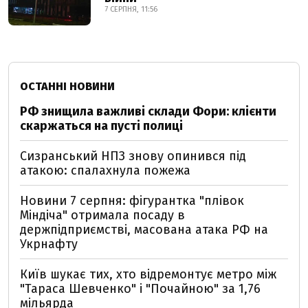
7 СЕРПНЯ, 11:56
ОСТАННІ НОВИНИ
РФ знищила важливі склади Фори: клієнти
скаржаться на пусті полиці
Сизранський НПЗ знову опинився під
атакою: спалахнула пожежа
Новини 7 серпня: фігурантка "плівок
Міндіча" отримала посаду в
держпідприємстві, масована атака РФ на
Укрнафту
Київ шукає тих, хто відремонтує метро між
"Тараса Шевченко" і "Почайною" за 1,76
мільярда