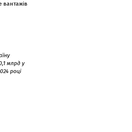
е вантажів
аїну
,1 млрд у
2024 році