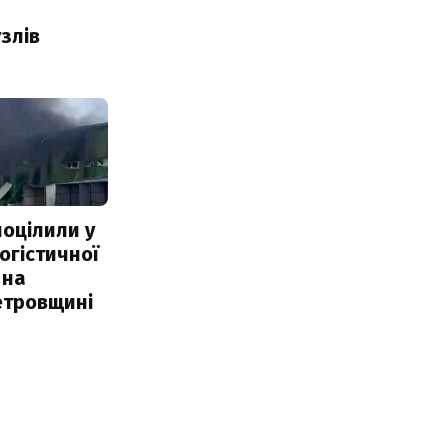
злів
поцілили у
огістичної
 на
етровщині