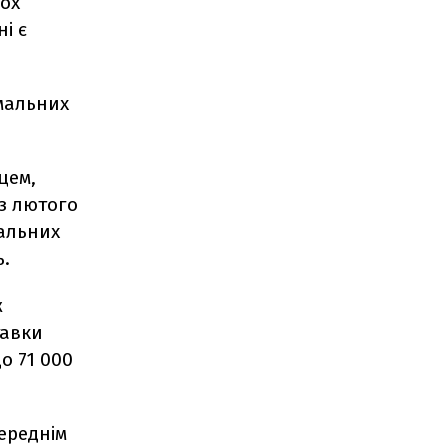
ьох
і є
мальних
цем,
з лютого
бальних
ь.
ж
тавки
о 71 000
ереднім