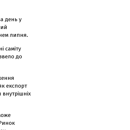
а день у
щий
внем липня.
і саміту
звело до
ження
як експорт
 внутрішніх
може
 Ринок