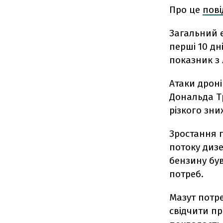
Про це
пов
Загальний е
перші 10 дн
показник з 
Атаки дроні
Дональда Т
різкого зн
Зростання 
потоку дизе
бензину бу
потреб.
Мазут потре
свідчити п