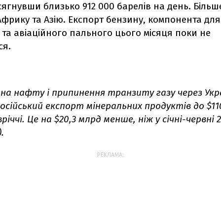
сягнувши близько 912 000 барелів на день. Більш
фрику та Азію. Експорт бензину, компонента для
та авіаційного пального цього місяця поки не
ся.
 на нафту і припинення транзиту газу через Укр
осійський експорт мінеральних продуктів до $110
іччі. Це на $20,3 млрд менше, ніж у січні-червні 
.
РЕКЛАМА: