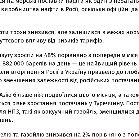
я на морські поставки нафти як один з небагат
 виробництва нафти в Росії, оскільки офіційні дан
фти трохи знизився, але залишився в межах нор
 суттєвого впливу від ризиків тарифів.
зуту зросли на 48% порівняно з попереднім міся
 882 000 барелів на день — це найвищий рівень 
коли вторгнення Росії в Україну призвело до гло
 зменшення залежності від російських постачан
Азію більше ніж подвоїлися цього місяця, а тако
ться різке зростання постачань у Туреччину. Пос
я НПЗ, такі як вакуумний газойль, зменшилися д
день.
зелю та газойлю знизився на 2% порівняно з поп