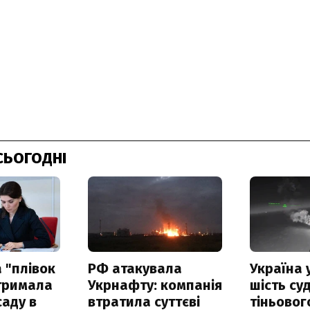
СЬОГОДНІ
 "плівок
РФ атакувала
Україна 
отримала
Укрнафту: компанія
шість су
саду в
втратила суттєві
тіньовог