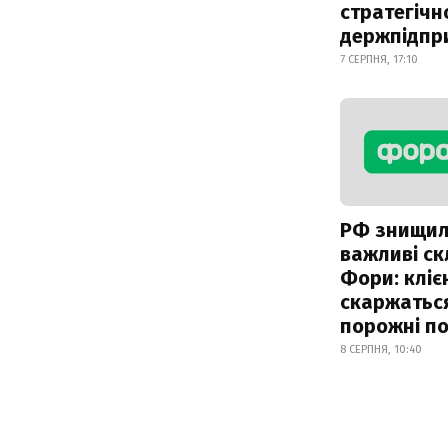
стратегічн
держпідпр
7 СЕРПНЯ, 17:10
РФ знищи
важливі с
Фори: кліє
скаржатьс
порожні по
8 СЕРПНЯ, 10:40