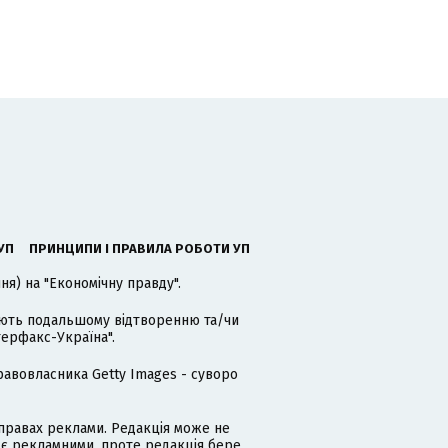
УП
ПРИНЦИПИ І ПРАВИЛА РОБОТИ УП
я) на "Економічну правду".
гають подальшому відтворенню та/чи
терфакс-Україна".
равовласника Getty Images - суворо
равах реклами. Редакція може не
 є рекламними, проте редакція бере