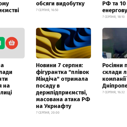
ому
обсяги видобутку
РФ та 10
иємстві
енергову
7 СЕРПНЯ, 16:50
7 СЕРПНЯ, 18:10
ла
Новини 7 серпня:
Росіяни 
клади
фігурантка "плівок
склади л
нти
Міндіча" отримала
компанії
я на
посаду в
Дніпроп
лиці
держпідприємстві,
7 СЕРПНЯ, 16:32
масована атака РФ
на Укрнафту
7 СЕРПНЯ, 20:00