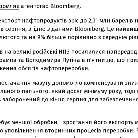
ідомляє
агентство Bloomberg.
кспорт нафтопродуктів зріс до 2,31 млн барелів н
ів серпня, згідно з даними Bloomberg. Це найви
лютого та на 9% більше порівняно з середнім рі
в на великі російські НПЗ посилилися напередодн
рампа та Володимира Путіна в п'ятницю, що при
иження обсягів нафтопереробки.
постачання мазуту допомогло компенсувати зни
льного пального, який досяг мінімуму року, тоді 
в заборонений до кінця серпня для забезпечення
бує меншої обробки, і зростання його експорту 
ро уповільнення вторинних процесів переробки.