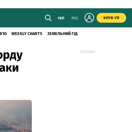
КЛУБ УП
УКР
РОС
В'Ю
WEEKLY CHARTS
ЗЕМЕЛЬНИЙ ГІД
орду
РЕКЛАМА:
таки