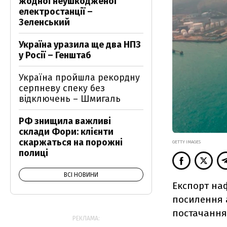
жодної неушкодженої
електростанції –
Зеленський
Україна уразила ще два НПЗ
у Росії – Генштаб
Україна пройшла рекордну
серпневу спеку без
відключень – Шмигаль
РФ знищила важливі
склади Фори: клієнти
скаржаться на порожні
GETTY IMAGES
полиці
ВСІ НОВИНИ
Експорт наф
посилення 
постачання 
РЕКЛАМА: