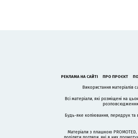
РЕКЛАМА НА САЙТІ
ПРО ПРОЄКТ
ПО
Використання матеріалів с
Всі матеріали, які розміщені на цьо
розповсюдженню в
Будь-яке копіювання, передрук та 
Матеріали з плашкою PROMOTED, 
поділяти погляди, які в них промо