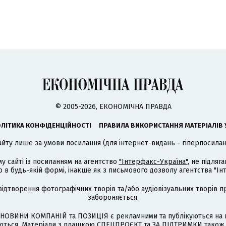
© 2005-2026, ЕКОНОМІЧНА ПРАВДА
ЛІТИКА КОНФІДЕНЦІЙНОСТІ
ПРАВИЛА ВИКОРИСТАННЯ МАТЕРІАЛІВ 
айту лише за умови посилання (для інтернет-видань - гіперпосиланн
му сайті із посиланням на агентство
"Інтерфакс-Україна"
, не підля
 будь-якій формі, інакше як з письмового дозволу агентства "Ін
відтворення фотографічних творів та/або аудіовізуальних творів п
забороняється.
НОВИНИ КОМПАНІЙ та ПОЗИЦІЯ є рекламними та публікуються на п
туються. Матеріали з плашкою СПЕЦПРОЄКТ та ЗА ПІДТРИМКИ також