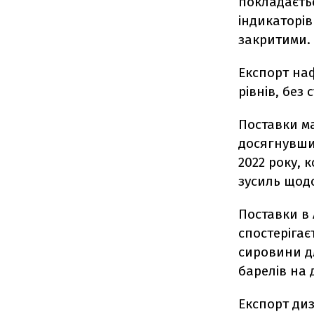
покладаєтьс
індикаторів
закритими.
Експорт на
рівнів, без
Поставки ма
досягнувши
2022 року, 
зусиль щодо
Поставки в 
спостерігає
сировини дл
барелів на 
Експорт ди