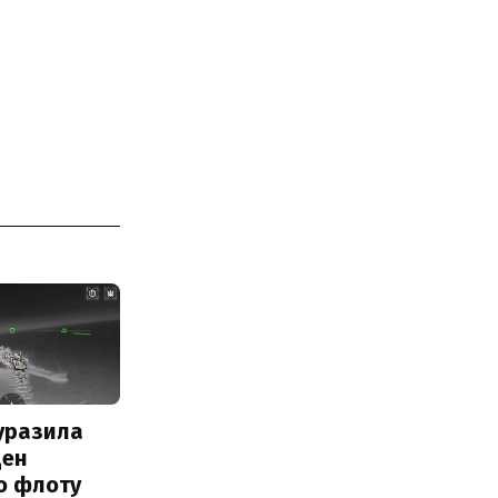
уразила
ден
о флоту