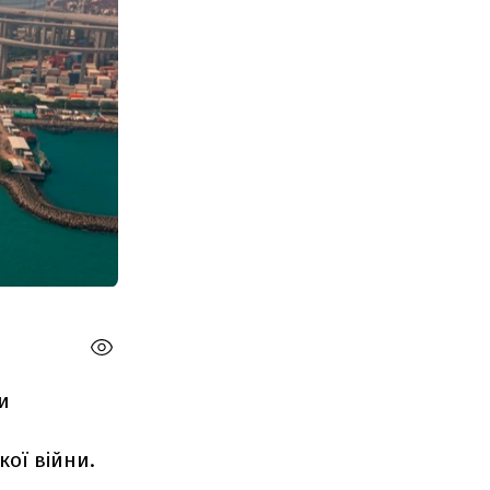
и
ої війни.