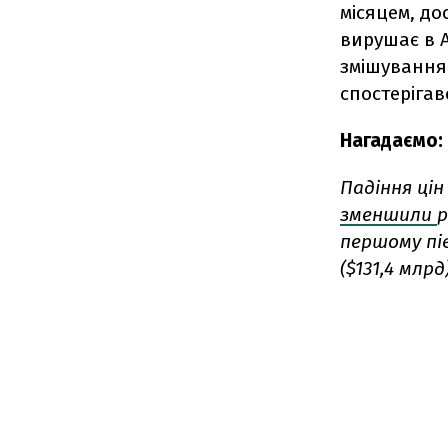
місяцем, до
вирушає в А
змішування 
спостерігав
Нагадаємо:
Падіння цін
зменшили
р
першому півр
($131,4 млрд)