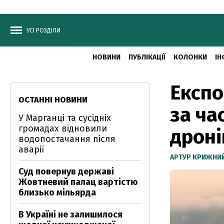
УСІ РОЗДІЛИ
НОВИНИ
ПУБЛІКАЦІЇ
КОЛОНКИ
ІН
Експо
ОСТАННІ НОВИНИ
за ча
У Марганці та сусідніх
громадах відновили
дроні
водопостачання після
аварії
АРТУР КРИЖНИ
Суд повернув державі
Жовтневий палац вартістю
близько мільярда
В Україні не залишилося