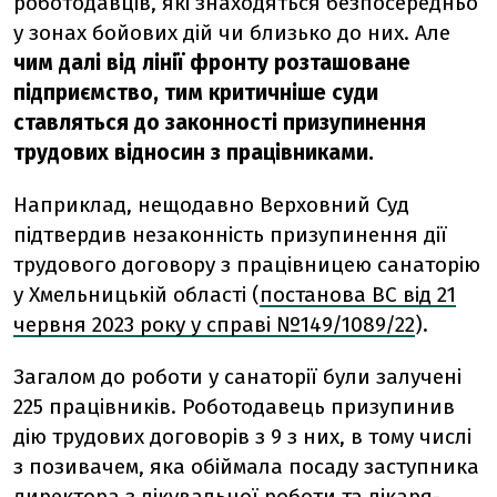
роботодавців, які знаходяться безпосередньо
у зонах бойових дій чи близько до них. Але
чим далі від лінії фронту розташоване
підприємство, тим критичніше суди
ставляться до законності призупинення
трудових відносин з працівниками.
Наприклад, нещодавно Верховний Суд
підтвердив незаконність призупинення дії
трудового договору з працівницею санаторію
у Хмельницькій області (
постанова ВС від 21
червня 2023 року у справі №149/1089/22
).
Загалом до роботи у санаторії були залучені
225 працівників. Роботодавець призупинив
дію трудових договорів з 9 з них, в тому числі
з позивачем, яка обіймала посаду заступника
директора з лікувальної роботи та лікаря-