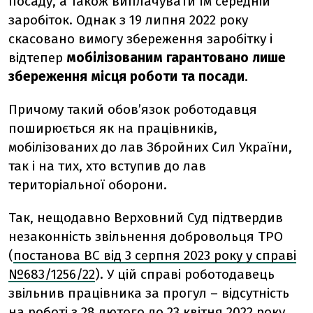
посаду, а також виплачувати їм середній
заробіток. Однак з 19 липня 2022 року
скасовано вимогу збереження заробітку і
відтепер
мобілізованим гарантовано лише
збереження місця роботи та посади
.
Причому такий обов’язок роботодавця
поширюється як на працівників,
мобілізованих до лав Збройних Сил України,
так і на тих, хто вступив до лав
територіальної оборони.
Так, нещодавно Верховний Суд підтвердив
незаконність звільнення добровольця ТРО
(
постанова ВС від 3 серпня 2023 року у справі
№683/1256/22
). У цій справі роботодавець
звільнив працівника за прогул – відсутність
на роботі з 28 лютого до 23 квітня 2022 року.