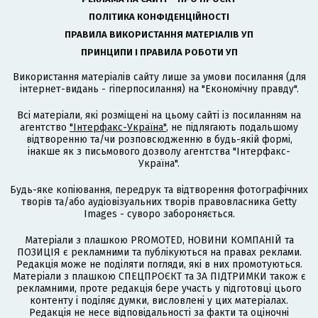
ПОЛІТИКА КОНФІДЕНЦІЙНОСТІ
ПРАВИЛА ВИКОРИСТАННЯ МАТЕРІАЛІВ УП
ПРИНЦИПИ І ПРАВИЛА РОБОТИ УП
Використання матеріалів сайту лише за умови посилання (для
інтернет-видань - гіперпосилання) на "Економічну правду".
Всі матеріали, які розміщені на цьому сайті із посиланням на
агентство
"Інтерфакс-Україна"
, не підлягають подальшому
відтворенню та/чи розповсюдженню в будь-якій формі,
інакше як з письмового дозволу агентства "Інтерфакс-
Україна".
Будь-яке копіювання, передрук та відтворення фотографічних
творів та/або аудіовізуальних творів правовласника Getty
Images - суворо забороняється.
Матеріали з плашкою PROMOTED, НОВИНИ КОМПАНІЙ та
ПОЗИЦІЯ є рекламними та публікуються на правах реклами.
Редакція може не поділяти погляди, які в них промотуються.
Матеріали з плашкою СПЕЦПРОЄКТ та ЗА ПІДТРИМКИ також є
рекламними, проте редакція бере участь у підготовці цього
контенту і поділяє думки, висловлені у цих матеріалах.
Редакція не несе відповідальності за факти та оціночні