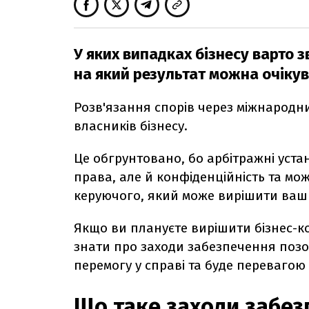
У яких випадках бізнесу варто 
на який результат можна очіку
Розв'язання спорів через міжнародн
власників бізнесу.
Це обгрунтовано, бо арбітражні уст
права, але й конфіденційність та мо
керуючого, який може вирішити ваш 
Якщо ви плануєте вирішити бізнес-к
знати про заходи забезпечення поз
перемогу у справі та буде переваго
Що таке заходи забез