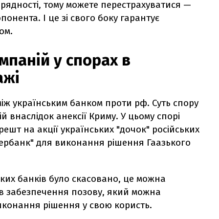
орядності, тому можете перестрахуватися —
понента. І це зі свого боку гарантує
ом.
мпаній у спорах в
ажі
між українським банком проти рф. Суть спору
й внаслідок анексії Криму. У цьому спорі
ешт на акції українських "дочок" російських
Сбербанк" для виконання рішення Гаазького
"
ьких банків було скасовано, це можна
в забезпечення позову, який можна
иконання рішення у свою користь.