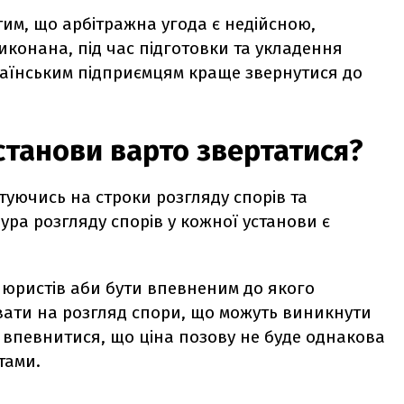
тим, що арбітражна угода є недійсною,
иконана, під час підготовки та укладення
раїнським підприємцям краще звернутися до
станови варто звертатися?
туючись на строки розгляду спорів та
дура розгляду спорів у кожної установи є
 юристів аби бути впевненим до якого
вати на розгляд спори, що можуть виникнути
 впевнитися, що ціна позову не буде однакова
тами.