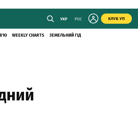
КЛУБ УП
УКР
РОС
В'Ю
WEEKLY CHARTS
ЗЕМЕЛЬНИЙ ГІД
дний