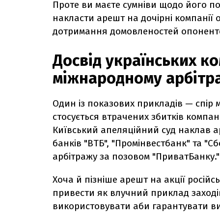
Проте ви маєте сумніви щодо його п
накласти арешт на дочірні компанії о
дотримання домовленостей опонент
Досвід українських ко
міжнародному арбітр
Один із показових прикладів — спір 
стосується втрачених збитків компані
Київський апеляційний суд наклав ар
банків "ВТБ", "Промінвестбанк" та "
арбітражу за позовом "ПриватБанку.
Хоча й пізніше арешт на акції російс
привести як влучний приклад заході
використовувати аби гарантувати в