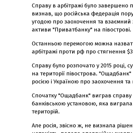
Справу в арбітражі було завершено п
визнав, що російська федерація пор
угодою про заохочення та взаємний 
активи "Приватбанку" на півострові.
Останньою перемогою можна назвати
арбітражі проти рф про стягнення $3
Справу було розпочато у 2015 році, с
на території півострова. "Ощадбанк"
росією і Україною про заохочення та
Спочатку "Ощадбанк" виграв справу
банківською установою, яка виграла с
територій.
Але росія, звісно ж, не визнала ріш