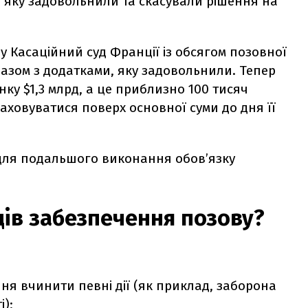
, яку задовольнили та скасували рішення на
 у Касаційний суд Франції із обсягом позовної
разом з додатками, яку задовольнили. Тепер
нку $1,3 млрд, а це приблизно 100 тисяч
аховуватися поверх основної суми до дня її
 для подальшого виконання обов’язку
дів забезпечення позову?
ня вчинити певні дії (як приклад, заборона
);