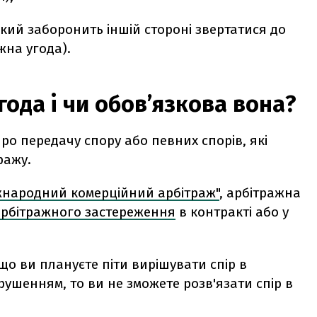
, який заборонить іншій стороні звертатися до
жна угода).
ода і чи обовʼязкова вона?
ро передачу спору або певних спорів, які
ражу.
жнародний комерційний арбітраж
"
,
арбітражна
арбітражного застереження
в контракті або у
що ви плануєте піти вирішувати спір в
рушенням, то ви не зможете розв'язати спір в