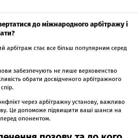
звертатися до міжнародного арбітражу і
вати?
ий арбітраж стає все більш популярним серед
анови забезпечують не лише верховенство
жливість обрати досвідченого арбітражного
спір.
онфлікт через арбітражну установу, важливо
ову. Це допоможе підвищити ваші шанси на
ю перед опонентом.
печення позову та до кого