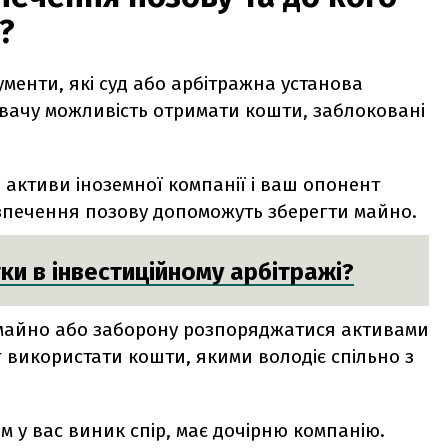
и?
менти, які суд або арбітражна установа
вачу можливість отримати кошти, заблоковані
 активи іноземної компанії і ваш опонент
езпечення позову допоможуть зберегти майно.
тки в інвестиційному арбітражі?
майно або заборону розпоряджатися активами
г використати кошти, якими володіє спільно з
м у вас виник спір, має дочірню компанію.