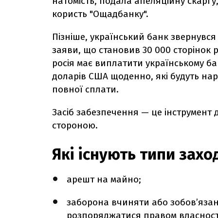
натомість, подала апеляційну скаргу
користь "Ощадбанку".
Пізніше, український банк звернувся
заяви, що становив 30 000 сторінок 
росія має виплатити українському ба
доларів США щоденно, які будуть нар
повної сплати.
Засіб забезпечення — це інструмент
стороною.
Які існують типи захо
арешт на майно;
заборона вчиняти або зобов’язан
розпоряджатися правом власності