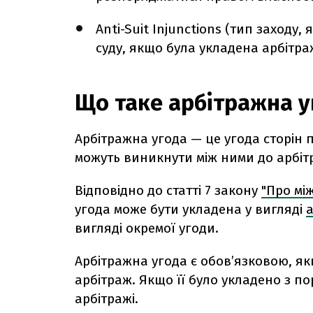
Anti-Suit Injunctions (тип заходу
суду, якщо була укладена арбітра
Що таке арбітражна уг
Арбітражна угода — це угода сторін п
можуть виникнути між ними до арбіт
Відповідно до статті 7 закону
"
Про мі
угода може бути укладена у вигляді
вигляді окремої угоди.
Арбітражна угода є обов’язковою, як
арбітраж. Якщо її було укладено з по
арбітражі.