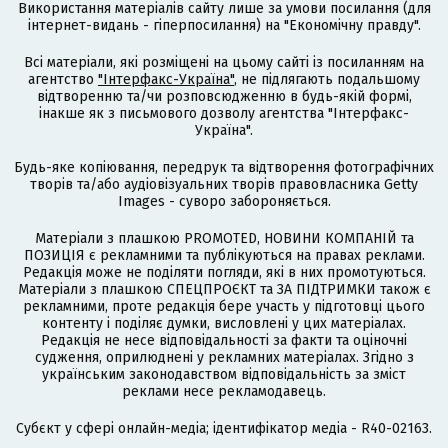
Використання матеріалів сайту лише за умови посилання (для
інтернет-видань - гіперпосилання) на "Економічну правду".
Всі матеріали, які розміщені на цьому сайті із посиланням на
агентство
"Інтерфакс-Україна"
, не підлягають подальшому
відтворенню та/чи розповсюдженню в будь-якій формі,
інакше як з письмового дозволу агентства "Інтерфакс-
Україна".
Будь-яке копіювання, передрук та відтворення фотографічних
творів та/або аудіовізуальних творів правовласника Getty
Images - суворо забороняється.
Матеріали з плашкою PROMOTED, НОВИНИ КОМПАНІЙ та
ПОЗИЦІЯ є рекламними та публікуються на правах реклами.
Редакція може не поділяти погляди, які в них промотуються.
Матеріали з плашкою СПЕЦПРОЄКТ та ЗА ПІДТРИМКИ також є
рекламними, проте редакція бере участь у підготовці цього
контенту і поділяє думки, висловлені у цих матеріалах.
Редакція не несе відповідальності за факти та оціночні
судження, оприлюднені у рекламних матеріалах. Згідно з
українським законодавством відповідальність за зміст
реклами несе рекламодавець.
Cубєкт у сфері онлайн-медіа; ідентифікатор медіа - R40-02163.