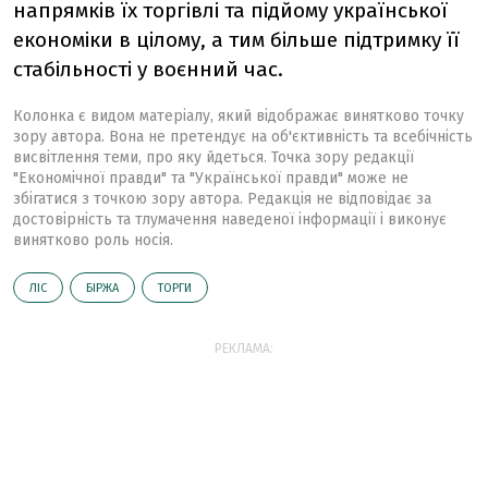
напрямків їх торгівлі та підйому української
економіки в цілому, а тим більше підтримку її
стабільності у воєнний час.
Колонка є видом матеріалу, який відображає винятково точку
зору автора. Вона не претендує на об'єктивність та всебічність
висвітлення теми, про яку йдеться. Точка зору редакції
"Економічної правди" та "Української правди" може не
збігатися з точкою зору автора. Редакція не відповідає за
достовірність та тлумачення наведеної інформації і виконує
винятково роль носія.
ЛІС
БІРЖА
ТОРГИ
РЕКЛАМА: