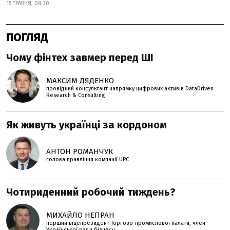
15 ТРАВНЯ, 08:30
ПОГЛЯД
Чому фінтех завмер перед ШІ
МАКСИМ ДЯДЕНКО
провідний консультант напрямку цифрових активів DataDriven
Research & Consulting
Як живуть українці за кордоном
АНТОН РОМАНЧУК
голова правління компанії UPC
Чотириденний робочий тиждень?
МИХАЙЛО НЕПРАН
перший віцепрезидент Торгово-промислової палати, член
Української ради бізнесу