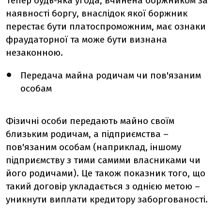
Тепер будь-яка угода, вчинена боржником за
наявності боргу, внаслідок якої боржник
перестає бути платоспроможним, має ознаки
фраудаторної та може бути визнана
незаконною.
Передача майна родичам чи пов'язаним
особам
Фізичні особи передають майно своїм
близьким родичам, а підприємства –
пов'язаним особам (наприклад, іншому
підприємству з тими самими власниками чи
його родичами). Це також показник того, що
такий договір укладається з однією метою –
уникнути виплати кредитору заборгованості.