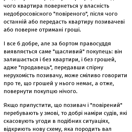
чого квартира повернеться у власність
недобросовісного "повіреного", після чого
останній або передасть квартиру позивачеві
або поверне отримані гроші.
І все б добре, але за бортом правосуддя
виявляється саме "щасливий" покупець: він
залишається і без квартири, і без грошей,
адже "продавець", передавши спірну
нерухомість позивачу, може сміливо говорити
про те, що грошей у нього немає, а отже,
повернути покупцю нічого.
Якщо припустити, що позивач і "повірений"
перебувають у змові, то добрі наміри судів, які
скасовують угоди в подібних ситуаціях,
відкриють нову схему, яка породить вал