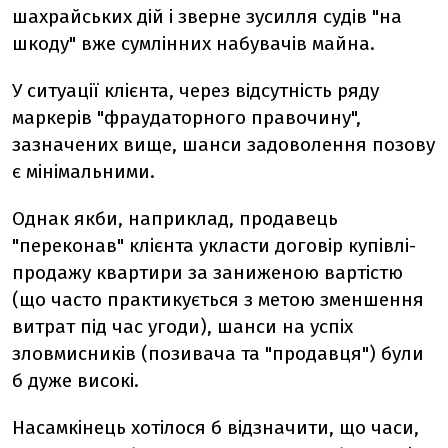
шахрайських дій і зверне зусилля судів "на
шкоду" вже сумлінних набувачів майна.
У ситуації клієнта, через відсутність ряду
маркерів "фраудаторного правочину",
зазначених вище, шанси задоволення позову
є мінімальними.
Однак якби, наприклад, продавець
"переконав" клієнта укласти договір купівлі-
продажу квартири за заниженою вартістю
(що часто практикується з метою зменшення
витрат під час угоди), шанси на успіх
зловмисників (позивача та "продавця") були
б дуже високі.
Насамкінець хотілося б відзначити, що часи,