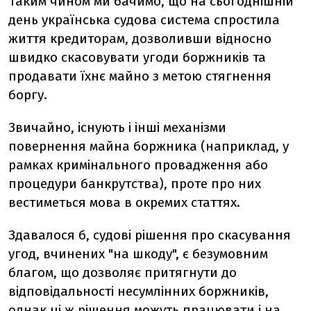
Таким чином ми бачимо, що на сьогоднішній
день українська судова система спростила
життя кредиторам, дозволивши відносно
швидко скасовувати угоди боржників та
продавати їхнє майно з метою стягнення
боргу.
Звичайно, існують і інші механізми
повернення майна боржника (наприклад, у
рамках кримінального провадження або
процедури банкрутства), проте про них
вестиметься мова в окремих статтях.
Здавалося б, судові рішення про скасування
угод, вчинених "на шкоду", є безумовним
благом, що дозволяє притягнути до
відповідальності несумлінних боржників,
однак ці ж рішення можуть працювати і на