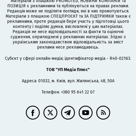
Матеріали з плашкою PROMOTED, НОВИНИ КОМПАНІЙ та
ПОЗИЦІЯ є рекламними та публікуються на правах реклами.
Редакція може не поділяти погляди, які в них промотуються.
Матеріали з плашкою СПЕЦПРОЄКТ та ЗА ПІДТРИМКИ також є
рекламними, проте редакція бере участь у підготовці цього
контенту і поділяє думки, висловлені у цих матеріалах.
Редакція не несе відповідальності за факти та оціночні
судження, оприлюднені у рекламних матеріалах. Згідно з
українським законодавством відповідальність за зміст
реклами несе рекламодавець.
Cубєкт у сфері онлайн-медіа; ідентифікатор медіа - R40-02163.
ТОВ "УП Медіа Плюс"
Адреса: 01032, м. Київ, вул. Жилянська, 48, 50А
Телефон: +380 95 641 22 07