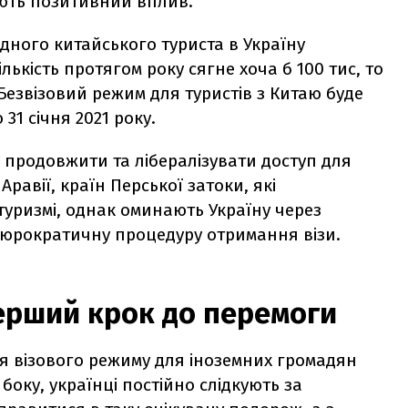
ають позитивний вплив.
одного китайського туриста в Україну
лькість протягом року сягне хоча б 100 тис, то
 Безвізовий режим для туристів з Китаю буде
 31 січня 2021 року.
 продовжити та лібералізувати доступ для
 Аравії, країн Перської затоки, які
туризмі, однак оминають Україну через
юрократичну процедуру отримання візи.
ерший крок до перемоги
я візового режиму для іноземних громадян
боку, українці постійно слідкують за