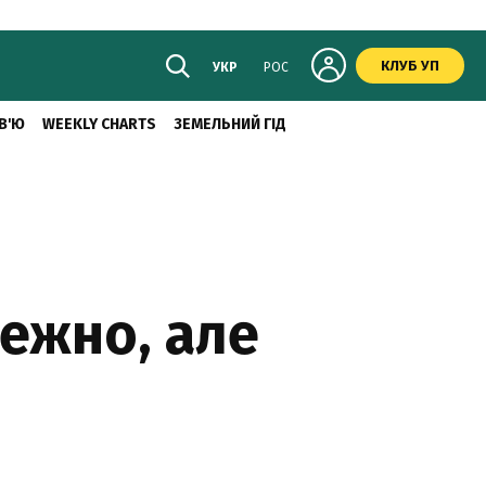
КЛУБ УП
УКР
РОС
В'Ю
WEEKLY CHARTS
ЗЕМЕЛЬНИЙ ГІД
режно, але