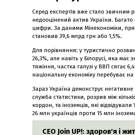
Серед експертів вже стало звичним 
недооцінений актив України. Багато 
цифри. За даними Мінекономіки, прям
становив 39,6 млрд грн або 1,5%.
Для порівняння: у туристично розвин
26,3%, але навіть у Білорусі, яка ма
тяжіння, частка галузі у ВВП сягає 6,
національну економіку перебуває на 95
Зараз Україна демонструє негативне
служба статистики, розрив між кількі
кордон, та іноземців, які відвідували 
26 млн українців проти 15 млн іноземц
СЕО Join UP!: здоров'я і жи