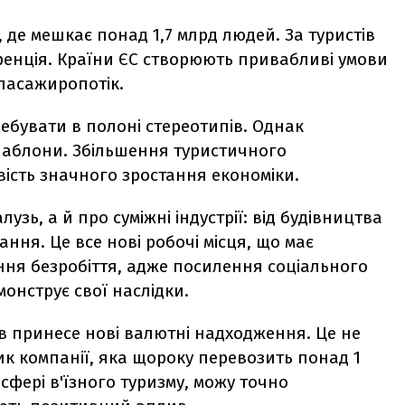
а, де мешкає понад 1,7 млрд людей. За туристів
ренція. Країни ЄС створюють привабливі умови
 пасажиропотік.
ебувати в полоні стереотипів. Однак
шаблони. Збільшення туристичного
ість значного зростання економіки.
узь, а й про суміжні індустрії: від будівництва
ання. Це все нові робочі місця, що має
ння безробіття, адже посилення соціального
нструє свої наслідки.
тів принесе нові валютні надходження. Це не
ик компанії, яка щороку перевозить понад 1
 сфері в'їзного туризму, можу точно