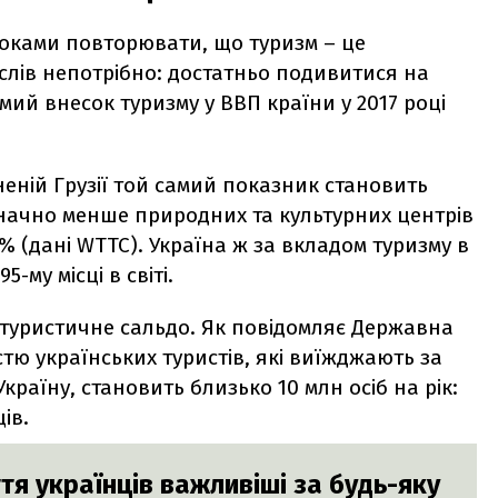
роками повторювати, що туризм – це
слів непотрібно: достатньо подивитися на
ий внесок туризму у ВВП країни у 2017 році
еній Грузії той самий показник становить
є значно менше природних та культурних центрів
4% (дані WTTC). Україна ж за вкладом туризму в
-му місці в світі.
 туристичне сальдо. Як повідомляє Державна
стю українських туристів, які виїжджають за
Україну, становить близько 10 млн осіб на рік:
ів.
ття українців важливіші за будь-яку