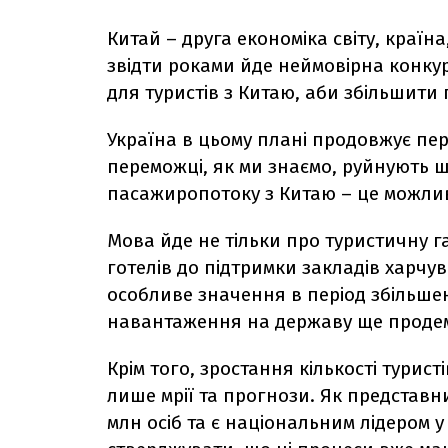
Китай – друга економіка світу, країн
звідти роками йде неймовірна конку
для туристів з Китаю, аби збільшити
Україна в цьому плані продовжує пер
переможці, як ми знаємо, руйнують 
пасажиропотоку з Китаю – це можлив
Мова йде не тільки про туристичну гал
готелів до підтримки закладів харчув
особливе значення в період збільше
навантаження на державу ще продемо
Крім того, зростання кількості турис
лише мрії та прогнози. Як представн
млн осіб та є національним лідером у