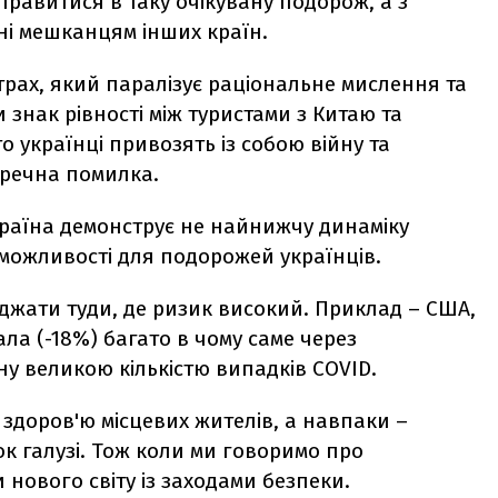
правитися в таку очікувану подорож, а з
ні мешканцям інших країн.
трах, який паралізує раціональне мислення та
 знак рівності між туристами з Китаю та
то українці привозять із собою війну та
оречна помилка.
раїна демонструє не найнижчу динаміку
можливості для подорожей українців.
жджати туди, де ризик високий. Приклад – США,
пала (-18%) багато в чому саме через
ну великою кількістю випадків COVID.
здоров'ю місцевих жителів, а навпаки –
к галузі. Тож коли ми говоримо про
и нового світу із заходами безпеки.