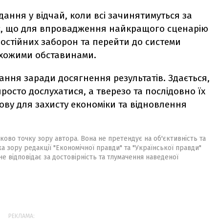
ання у відчай, коли всі зачинятимуться за
є, що для впровадження найкращого сценарію
 постійних заборон та перейти до системи
 схожими обставинами.
ання заради досягнення результатів. Здається,
 просто дослухатися, а тверезо та послідовно їх
ову для захисту економіки та відновлення
ково точку зору автора. Вона не претендує на об'єктивність та
ка зору редакції "Економічної правди" та "Української правди"
не відповідає за достовірність та тлумачення наведеної
РЕКЛАМА: