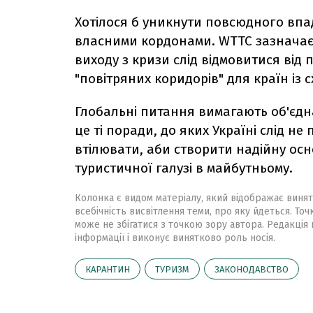
Хотілося б уникнути повсюдного впад
власними кордонами. WTTC зазнача
виходу з кризи слід відмовитися від
"повітряних коридорів" для країн із
Глобальні питання вимагають об'єдн
це ті поради, до яких Україні слід не
втілювати, аби створити надійну осн
туристичної галузі в майбутньому.
Колонка є видом матеріалу, який відображає винят
всебічність висвітлення теми, про яку йдеться. Точ
може не збігатися з точкою зору автора. Редакція 
інформації і виконує винятково роль носія.
КАРАНТИН
ТУРИЗМ
ЗАКОНОДАВСТВО