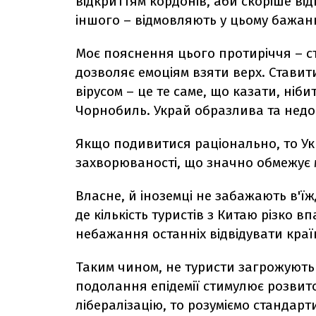
відкриттям кордонів, аби скоріше від
іншого – відмовляють у цьому бажан
Моє пояснення цього протиріччя – с
дозволяє емоціям взяти верх. Ставити
вірусом – це те саме, що казати, ніби
Чорнобиль. Украй образлива та нед
Якщо подивитися раціонально, то Ук
захворюваності, що значно обмежує 
Власне, й іноземці не забажають в'ї
де кількість туристів з Китаю різко в
небажання останніх відвідувати краї
Таким чином, не туристи загрожують 
подолання епідемії стимулює розвито
лібералізацію, то розуміємо стандарт