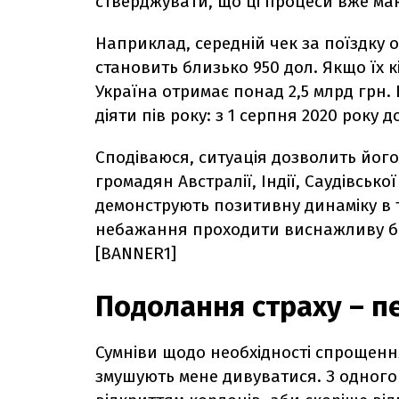
стверджувати, що ці процеси вже м
Наприклад, середній чек за поїздку 
становить близько 950 дол. Якщо їх кі
Україна отримає понад 2,5 млрд грн.
діяти пів року: з 1 серпня 2020 року до
Сподіваюся, ситуація дозволить його
громадян Австралії, Індії, Саудівської
демонструють позитивну динаміку в 
небажання проходити виснажливу б
[BANNER1]
Подолання страху – п
Сумніви щодо необхідності спрощенн
змушують мене дивуватися. З одного 