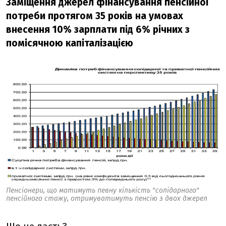
Заміщення джерел фінансування пенсійної
потреби протягом 35 років на умовах
внесення 10% зарплати під 6% річних з
помісячною капіталізацією
Пенсіонери, що матимуть певну кількість "солідарного"
пенсійного стажу, отримуватимуть пенсію з двох джерел