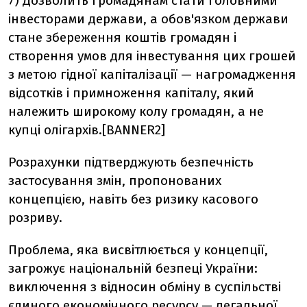
7) Дозволить громадянам стати головними
інвесторами держави, а обов'язком держави
стане збереження коштів громадян і
створення умов для інвестування цих грошей
з метою гідної капіталізації — нагромадження
відсотків і примноження капіталу, який
належить широкому колу громадян, а не
купці олігархів.[BANNER2]
Розрахунки підтверджують безпечність
застосування змін, пропонованих
концепцією, навіть без ризику касового
розриву.
Проблема, яка висвітлюється у концепції,
загрожує національній безпеці України:
виключення з відносин обміну в суспільстві
єдиного економічного ресурсу — легальної