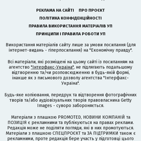
РЕКЛАМА НА САЙТІ
ПРО ПРОЄКТ
ПОЛІТИКА КОНФІДЕНЦІЙНОСТІ
ПРАВИЛА ВИКОРИСТАННЯ МАТЕРІАЛІВ УП
ПРИНЦИПИ І ПРАВИЛА РОБОТИ УП
Використання матеріалів сайту лише за умови посилання (для
інтернет-видань - гіперпосилання) на "Економічну правду".
Всі матеріали, які розміщені на цьому сайті із посиланням на
агентство
"Інтерфакс-Україна"
, не підлягають подальшому
відтворенню та/чи розповсюдженню в будь-якій формі,
інакше як з письмового дозволу агентства "Інтерфакс-
Україна".
Будь-яке копіювання, передрук та відтворення фотографічних
творів та/або аудіовізуальних творів правовласника Getty
Images - суворо забороняється.
Матеріали з плашкою PROMOTED, НОВИНИ КОМПАНІЙ та
ПОЗИЦІЯ є рекламними та публікуються на правах реклами.
Редакція може не поділяти погляди, які в них промотуються.
Матеріали з плашкою СПЕЦПРОЄКТ та ЗА ПІДТРИМКИ також є
рекламними, проте редакція бере участь у підготовці цього