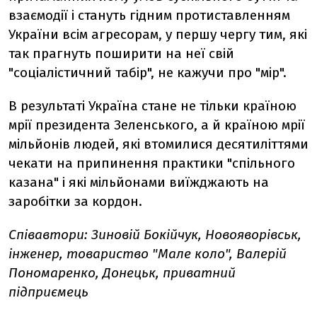
взаємодії і стануть гідним протиставленням
України всім агресорам, у першу чергу тим, які
так прагнуть поширити на неї свій
"соціалістичний табір", не кажучи про "мір".
В результаті Україна стане не тільки країною
мрії президента Зеленського, а й країною мрії
мільйонів людей, які втомилися десятиліттями
чекати на припинення практики "спільного
казана" і які мільйонами виїжджають на
заробітки за кордон.
Співавтори: Зиновій Бокійчук, Новояворівськ,
інженер, товариство "Мале коло", Валерій
Пономаренко, Донецьк, приватний
підприємець