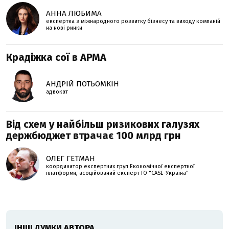
АННА ЛЮБИМА
експертка з міжнародного розвитку бізнесу та виходу компаній
на нові ринки
Крадіжка сої в АРМА
АНДРІЙ ПОТЬОМКІН
адвокат
Від схем у найбільш ризикових галузях
держбюджет втрачає 100 млрд грн
ОЛЕГ ГЕТМАН
координатор експертних груп Економічної експертної
платформи, асоційований експерт ГО "CASE-Україна"
ІНШІ ДУМКИ АВТОРА