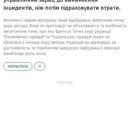
інцидентів, ніж потім підраховувати втрати.
Колонка є видом матеріалу, який відображає винятково точку
зору автора. Вона не претендує на об'єктивність та всебічність
висвітлення теми, про яку йдеться. Точка зору редакції
"Економічної правди" та "Української правди" може не
збігатися з точкою зору автора. Редакція не відповідає за
достовірність та тлумачення наведеної інформації і виконує
винятково роль носія.
КІБЕРБЕЗПЕКА
ІТ
РЕКЛАМА: