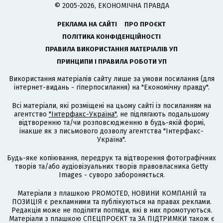
© 2005-2026, ЕКОНОМІЧНА ПРАВДА
РЕКЛАМА НА САЙТІ
ПРО ПРОЄКТ
ПОЛІТИКА КОНФІДЕНЦІЙНОСТІ
ПРАВИЛА ВИКОРИСТАННЯ МАТЕРІАЛІВ УП
ПРИНЦИПИ І ПРАВИЛА РОБОТИ УП
Використання матеріалів сайту лише за умови посилання (для
інтернет-видань - гіперпосилання) на "Економічну правду".
Всі матеріали, які розміщені на цьому сайті із посиланням на
агентство
"Інтерфакс-Україна"
, не підлягають подальшому
відтворенню та/чи розповсюдженню в будь-якій формі,
інакше як з письмового дозволу агентства "Інтерфакс-
Україна".
Будь-яке копіювання, передрук та відтворення фотографічних
творів та/або аудіовізуальних творів правовласника Getty
Images - суворо забороняється.
Матеріали з плашкою PROMOTED, НОВИНИ КОМПАНІЙ та
ПОЗИЦІЯ є рекламними та публікуються на правах реклами.
Редакція може не поділяти погляди, які в них промотуються.
Матеріали з плашкою СПЕЦПРОЄКТ та ЗА ПІДТРИМКИ також є