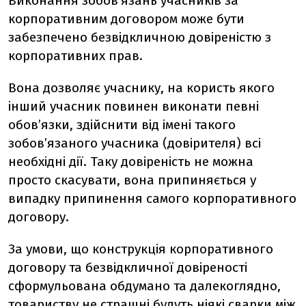
Виконання зобов’язань учасників за
корпоративним договором може бути
забезпечено безвідкличною довіреністю з
корпоративних прав.
Вона дозволяє учаснику, на користь якого
інший учасник повинен виконати певні
обов’язки, здійснити від імені такого
зобов’язаного учасника (довірителя) всі
необхідні дії. Таку довіреність не можна
просто скасувати, вона припиняється у
випадку припинення самого корпоративного
договору.
За умови, що конструкція корпоративного
договору та безвідкличної довіреності
сформульована обдумано та далекоглядно,
товариству не страшні будуть ніякі сварки між