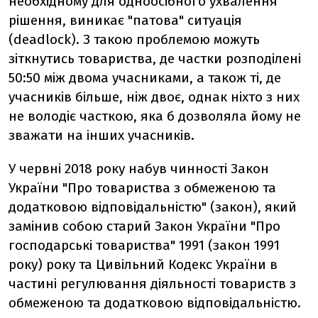
необхідному для одноосібного ухвалення
рішення, виникає "патова" ситуація
(deadlock). З такою проблемою можуть
зіткнутись товариства, де частки розподілені
50:50 між двома учасниками, а також ті, де
учасників більше, ніж двоє, однак ніхто з них
не володіє часткою, яка б дозволяла йому не
зважати на інших учасників.
У червні 2018 року набув чинності Закон
України "Про товариства з обмеженою та
додатковою відповідальністю" (закон), який
замінив собою старий Закон України "Про
господарські товариства" 1991 (закон 1991
року) року та Цивільний Кодекс України в
частині регулювання діяльності товариств з
обмеженою та додатковою відповідальністю.