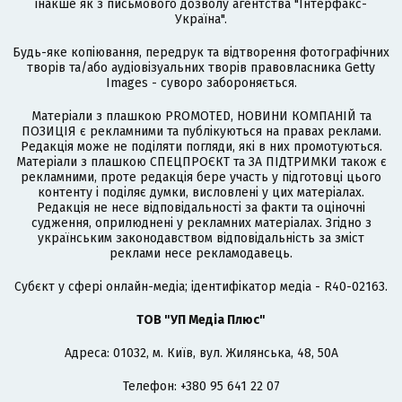
інакше як з письмового дозволу агентства "Інтерфакс-
Україна".
Будь-яке копіювання, передрук та відтворення фотографічних
творів та/або аудіовізуальних творів правовласника Getty
Images - суворо забороняється.
Матеріали з плашкою PROMOTED, НОВИНИ КОМПАНІЙ та
ПОЗИЦІЯ є рекламними та публікуються на правах реклами.
Редакція може не поділяти погляди, які в них промотуються.
Матеріали з плашкою СПЕЦПРОЄКТ та ЗА ПІДТРИМКИ також є
рекламними, проте редакція бере участь у підготовці цього
контенту і поділяє думки, висловлені у цих матеріалах.
Редакція не несе відповідальності за факти та оціночні
судження, оприлюднені у рекламних матеріалах. Згідно з
українським законодавством відповідальність за зміст
реклами несе рекламодавець.
Cубєкт у сфері онлайн-медіа; ідентифікатор медіа - R40-02163.
ТОВ "УП Медіа Плюс"
Адреса: 01032, м. Київ, вул. Жилянська, 48, 50А
Телефон: +380 95 641 22 07