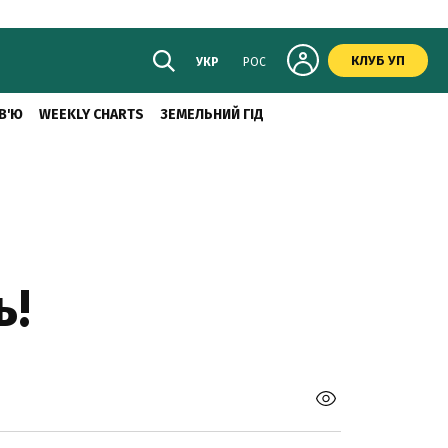
КЛУБ УП
УКР
РОС
В'Ю
WEEKLY CHARTS
ЗЕМЕЛЬНИЙ ГІД
ь!