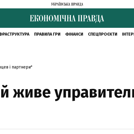
ФРАСТРУКТУРА
ПРАВИЛА ГРИ
ФІНАНСИ
СПЕЦПРОЄКТИ
ІНТЕР
нцев і партнери"
ай живе управител