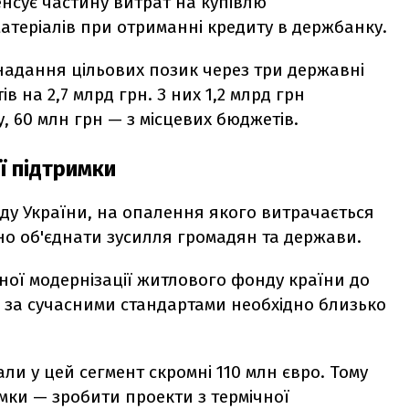
сує частину витрат на купівлю
теріалів при отриманні кредиту в держбанку.
 надання цільових позик через три державні
в на 2,7 млрд грн. З них 1,2 млрд грн
 60 млн грн — з місцевих бюджетів.
ї підтримки
ду України, на опалення якого витрачається
ібно об'єднати зусилля громадян та держави.
ної модернізації житлового фонду країни до
 за сучасними стандартами необхідно близько
али у цей сегмент скромні 110 млн євро. Тому
ки — зробити проекти з термічної