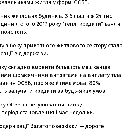
іввласниками житла у формі ОСББ.
их житлових будинків. З більш ніж 24 тис
едини лютого 2017 року "теплі кредити" взяли
 пояснень.
 з боку приватного житлового сектору стала
ації від держави.
нку складно вмовити більшість мешканців
овими щомісячними витратами на виплату тіла
итування ОСББ, про яке йтиме мова, 80%
ть залучати кредити за будь-яких умов.
тку ОСББ та регулювання ринку
період становлення і має недоліки.
модернізації багатоповерхівки — дороге