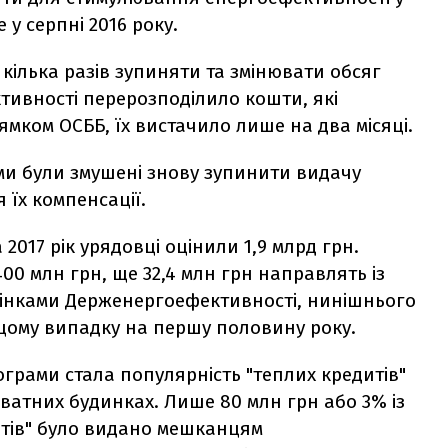
у серпні 2016 року.
 кілька разів зупиняти та змінювати обсяг
ивності перерозподілило кошти, які
ком ОСББ, їх вистачило лише на два місяці.
ми були змушені знову зупинити видачу
 їх компенсації.
017 рік урядовці оцінили 1,9 млрд грн.
0 млн грн, ще 32,4 млн грн направлять із
оцінками Держенергоефективності, нинішнього
щому випадку на першу половину року.
ограми стала популярність "теплих кредитів"
ватних будинках. Лише 80 млн грн або 3% із
итів" було видано мешканцям