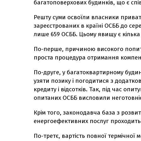
багатоповерхових будинків, що є сп
Решту суми освоїли власники приватн
зареєстрованих в країні ОСББ до сер
лише 659 ОСББ. Цьому явищу є кілька
По-перше, причиною високого попиту
проста процедура отримання компенс
По-друге, у багатоквартирному буди
узяти позику і погодитися з додатк
кредиту і відсотків. Так, під час оп
опитаних ОСББ висловили неготовніс
Крім того, законодавча база з розви
енергоефективних послуг проходить 
По-третє, вартість повної термічної 