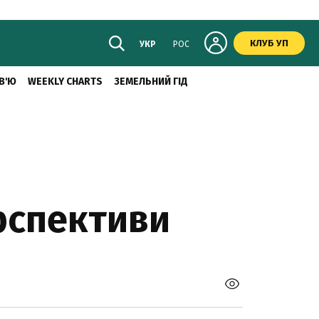
КЛУБ УП
УКР
РОС
В'Ю
WEEKLY CHARTS
ЗЕМЕЛЬНИЙ ГІД
ерспективи