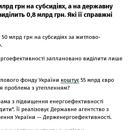
млрд грн на субсидіях, а на державну
ділить 0,8 млрд грн. Які її справжні
о 50 млрд грн на субсидіях за житлово-
.
нергоефективності заплановано виділити лише
тлового фонду України
коштує
55 млрд євро
ся проблема з утепленням?
ограма з підвищення енергоефективності
ити". Її реалізовує Державне агентство з
ження України — Держенергоефективності.