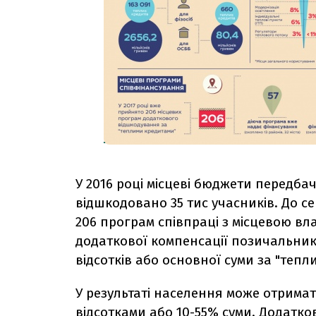
У 2016 році місцеві бюджети передбач
відшкодовано 35 тис учасників. До с
206 програм співпраці з місцевою вл
додаткової компенсації позичальник
відсотків або основної суми за "тепл
У результаті населення може отрима
відсотками або 10-55% суми. Додатко