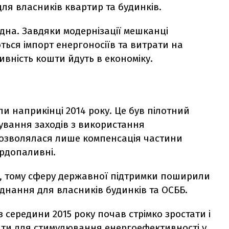
ля власників квартир та будинків.
дна. Завдяки модернізації мешканці
ься імпорт енергоносіїв та витрати на
тивність кошти йдуть в економіку.
и наприкінці 2014 року. Це був пілотний
ування заходів з використання
дозволялася лише компенсація частини
ердопаливні.
 тому сферу державної підтримки поширили
нання для власників будинків та ОСББ.
 середини 2015 року почав стрімко зростати і
шти для стимулювання енергоефективності у