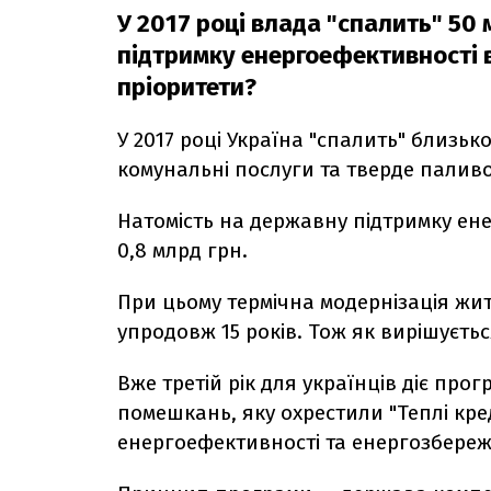
У 2017 році влада "спалить" 50 
підтримку енергоефективності ви
пріоритети?
У 2017 році Україна "спалить" близьк
комунальні послуги та тверде паливо
Натомість на державну підтримку е
0,8 млрд грн.
При цьому термічна модернізація жи
упродовж 15 років. Тож як вирішуєть
Вже третій рік для українців діє пр
помешкань, яку охрестили "Теплі кред
енергоефективності та енергозбере