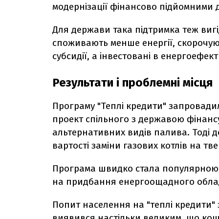
модернізації фінансово підйомними д
Для держави така підтримка теж вигі
споживають менше енергії, скорочуют
субсидії, а інвестовані в енергоефек
Результати і проблемні місця
Програму "Теплі кредити" запровадил
проект спільного з державою фінанс
альтернативних видів палива. Тоді 
вартості заміни газових котлів на тв
Програма швидко стала популярною,
на придбання енергоощадного облад
Попит населення на "теплі кредити" з
виявився настільки великим, що ко