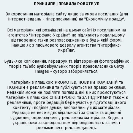
ПРИНЦИПИ І ПРАВИЛА РОБОТИ УП
Використання матеріалів сайту лише за умови посилання (для
інтернет-видань - гіперпосилання) на "Економічну правду".
Всі матеріали, які розміщені на цьому сайті із посиланням на
агентство
"Інтерфакс-Україна"
, не підлягають подальшому
відтворенню та/чи розповсюдженню в будь-якій формі,
інакше як з письмового дозволу агентства "Інтерфакс-
Україна".
Будь-яке копіювання, передрук та відтворення фотографічних
творів та/або аудіовізуальних творів правовласника Getty
Images - суворо забороняється.
Матеріали з плашкою PROMOTED, НОВИНИ КОМПАНІЙ та
ПОЗИЦІЯ є рекламними та публікуються на правах реклами.
Редакція може не поділяти погляди, які в них промотуються.
Матеріали з плашкою СПЕЦПРОЄКТ та ЗА ПІДТРИМКИ також є
рекламними, проте редакція бере участь у підготовці цього
контенту і поділяє думки, висловлені у цих матеріалах.
Редакція не несе відповідальності за факти та оціночні
судження, оприлюднені у рекламних матеріалах. Згідно з
українським законодавством відповідальність за зміст
реклами несе рекламодавець.