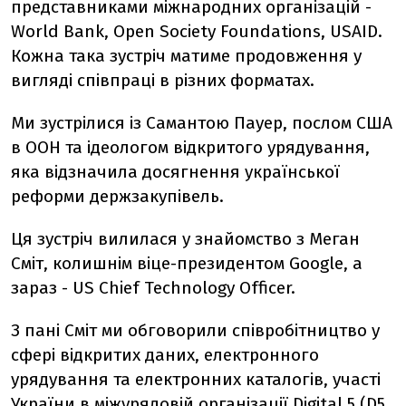
представниками міжнародних організацій -
World Bank, Open Society Foundations, USAID.
Кожна така зустріч матиме продовження у
вигляді співпраці в різних форматах.
Ми зустрілися із Самантою Пауер, послом США
в ООН та ідеологом відкритого урядування,
яка відзначила досягнення української
реформи держзакупівель.
Ця зустріч вилилася у знайомство з Меган
Сміт, колишнім віце-президентом Google, а
зараз - US Chief Technology Officer.
З пані Сміт ми обговорили співробітництво у
сфері відкритих даних, електронного
урядування та електронних каталогів, участі
України в міжурядовій організації Digital 5 (D5