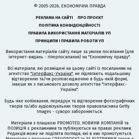
© 2005-2026, ЕКОНОМІЧНА ПРАВДА
РЕКЛАМА НА САЙТІ
ПРО ПРОЄКТ
ПОЛІТИКА КОНФІДЕНЦІЙНОСТІ
ПРАВИЛА ВИКОРИСТАННЯ МАТЕРІАЛІВ УП
ПРИНЦИПИ І ПРАВИЛА РОБОТИ УП
Використання матеріалів сайту лише за умови посилання (для
інтернет-видань - гіперпосилання) на "Економічну правду".
Всі матеріали, які розміщені на цьому сайті із посиланням на
агентство
"Інтерфакс-Україна"
, не підлягають подальшому
відтворенню та/чи розповсюдженню в будь-якій формі,
інакше як з письмового дозволу агентства "Інтерфакс-
Україна".
Будь-яке копіювання, передрук та відтворення фотографічних
творів та/або аудіовізуальних творів правовласника Getty
Images - суворо забороняється.
Матеріали з плашкою PROMOTED, НОВИНИ КОМПАНІЙ та
ПОЗИЦІЯ є рекламними та публікуються на правах реклами.
Редакція може не поділяти погляди, які в них промотуються.
Матеріали з плашкою СПЕЦПРОЄКТ та ЗА ПІДТРИМКИ також є